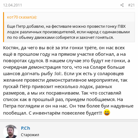
ы
л
12.04.2011
#21
а
кот70 сказал(а):
Еще Петр добавлю, на фестивале можно провести гонку ПВХ
лодок различных производителей, если народ с одинаковыми
по по обьему движками собирется и захочет гоняться.
Костян, да чего вы всё за эти гонки трёте, он нас всех
ещё в прошлом году на прямом участке обогнал, а на
поворотах сдулся. В нашем случае это будут не гонки, а
очередная демонстрация того, что на Соларе больше
шансов догнать рыбу :lol:. Если уж есть у соларовцев
желание провести демонстративное мероприятие, так
пускай Пётр привозит несколько лодок, разных
размеров, а мы их посравниваем. Так что составляй
список как в прошлый раз, приедем пообщаемся. На
Петра поглядим и он на нас. Он тем более буи надувные
пообещал. С инвентарём повеселее будет!!!
P.Ch
Старожил