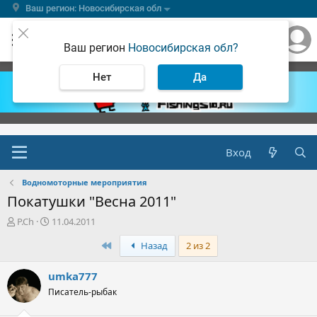
Ваш регион: Новосибирская обл
Ваш регион
Новосибирская обл?
Нет
Да
Вход
Водномоторные мероприятия
Покатушки "Весна 2011"
А
Д
P.Ch
11.04.2011
в
а
Первый
Назад
2 из 2
т
т
о
а
р
н
umka777
т
а
Писатель-рыбак
е
ч
м
а