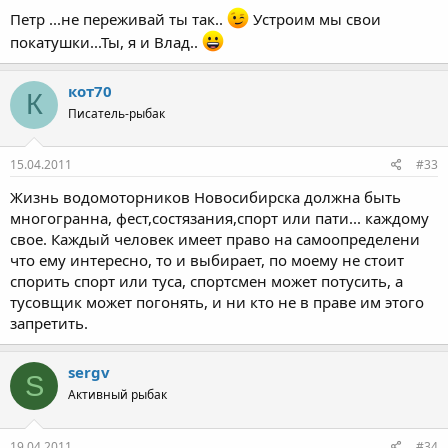
Петр ...не переживай ты так..
Устроим мы свои
покатушки...Ты, я и Влад..
кот70
К
Писатель-рыбак
15.04.2011
#33
Жизнь водомоторников Новосибирска должна быть
многогранна, фест,состязания,спорт или пати... каждому
свое. Каждый человек имеет право на самоопределени
что ему интересно, то и выбирает, по моему не стоит
спорить спорт или туса, спортсмен может потусить, а
тусовщик может погонять, и ни кто не в праве им этого
запретить.
sergv
S
Активный рыбак
19.04.2011
#34