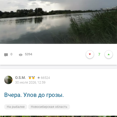
0
5394
7
O.S.M.
66524
30 июля 2026, 12:59
Вчера. Улов до грозы.
На рыбалке
Новосибирская область