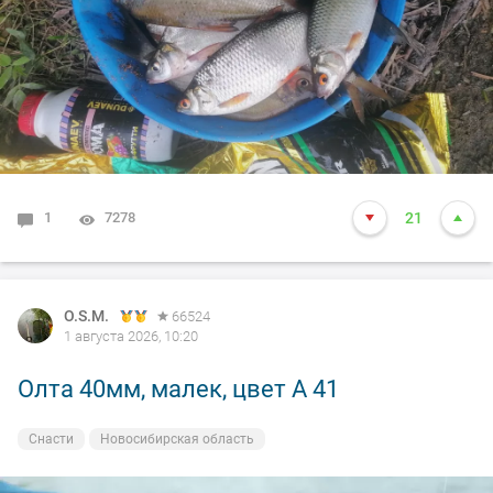
1
7278
21
O.S.M.
66524
1 августа 2026, 10:20
Олта 40мм, малек, цвет А 41
Снасти
Новосибирская область