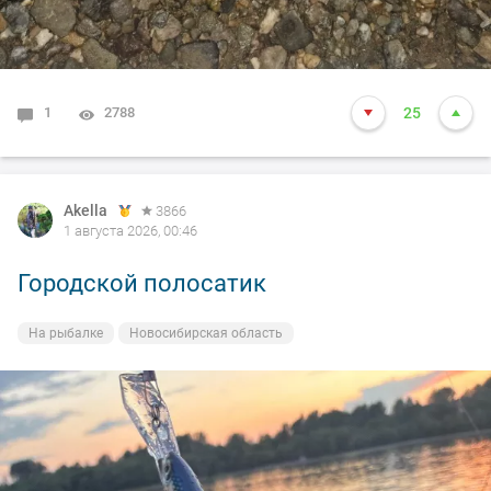
1
2788
25
Akella
3866
1 августа 2026, 00:46
Городской полосатик
На рыбалке
Новосибирская область