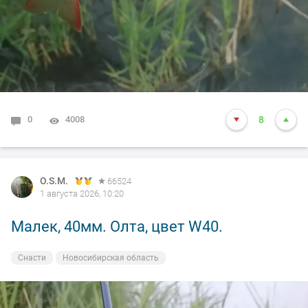
0
4008
8
O.S.M.
66524
1 августа 2026, 10:20
Малек, 40мм. Олта, цвет W40.
Снасти
Новосибирская область