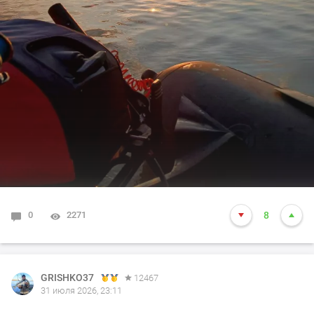
0
2271
8
GRISHKO37
12467
31 июля 2026, 23:11