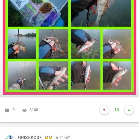
0
3108
10
GRISHKO37
12467