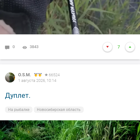
0
3843
7
O.S.M.
66524
1 августа 2026, 10:14
Дуплет.
На рыбалке
Новосибирская область