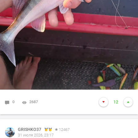
0
2687
12
GRISHKO37
12467
31 июля 2026, 23:17