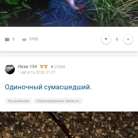
0
3192
6
Леха-154
25968
1 августа 2026, 01:27
Одиночный сумасшедший.
На рыбалке
Новосибирская область