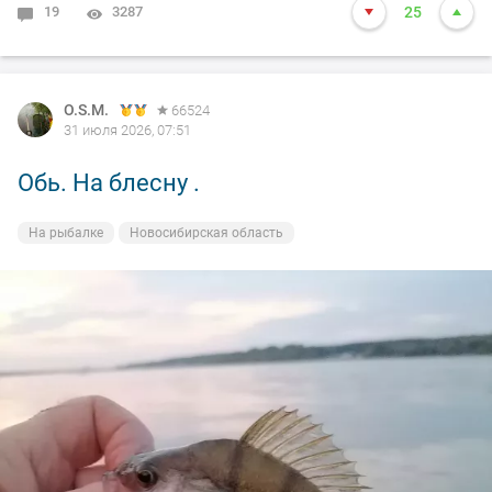
19
3287
25
O.S.M.
66524
31 июля 2026, 07:51
Обь. На блесну .
На рыбалке
Новосибирская область