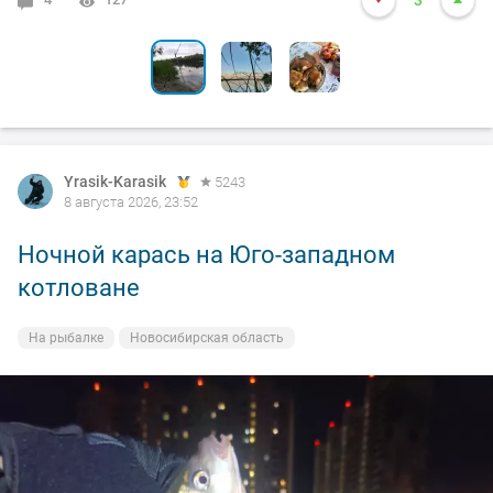
12
25
3
Yrasik-Karasik
5243
8 августа 2026, 23:52
Ночной карась на Юго-западном
котловане
На рыбалке
Новосибирская область