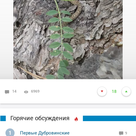
14
6969
18
Горячие обсуждения
1
Первые Дубровинские
9