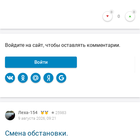
0
0
0
Войдите на сайт, чтобы оставлять комментарии.
Войти
Леха-154
Леха-154
Леха-154
25983
25983
25983
9 августа 2026, 09:21
8 августа 2026, 20:55
7 августа 2026, 12:45
Смена обстановки.
По выходным не клюёт.
Обед - судак классический.