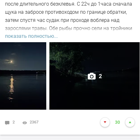
после длительного безклевья. С 22ч до 1часа сначала
щука на забросе противоходом по границе обратки,
затем спустя час судак при проходе воблера над
зарослями травы. Обе рыбы прочно сели на тройники
показать полностью...
и при чистке оказались с пустыми желудками. Ждем
дальнейших поклёвок.
2
2
2367
30