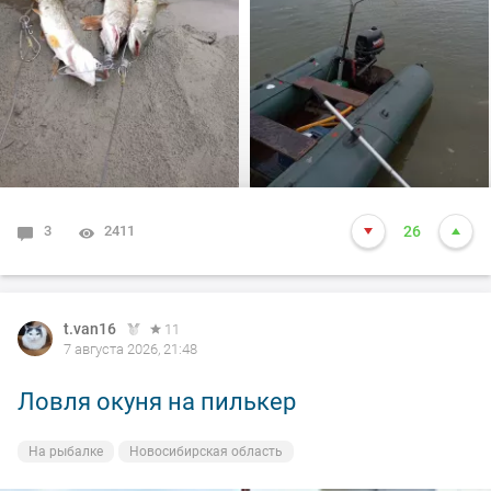
между бревен я опустил блесну и понятно толи зацеп,
толи рыба, да оказалось опять дур махина, но я думаю
14-15 это точно. Так вот она меня помучила и я ее в
подсак, сильно ударила и в сплеск. Как так получилось
что в подсаке осталась одна блесна. Ну и как всегда
вам нхнч!!!
3
2411
26
t.van16
11
7 августа 2026, 21:48
Ловля окуня на пилькер
На рыбалке
Новосибирская область