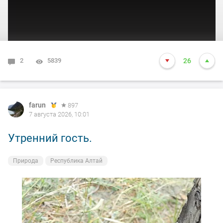
2
5839
26
farun
897
7 августа 2026, 10:01
Утренний гость.
Природа
Республика Алтай