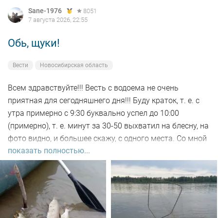
Sane-1976
8051
7 августа 2026, 22:55
Обь, щуки!
Вести
Новосибирская область
Всем здравствуйте!!! Весть с водоема не очень
приятная для сегодняшнего дня!!! Буду краток, т. е. с
утра примерно с 9:30 буквально успел до 10:00
(примерно), т. е. минут за 30-50 выхватил на блесну, на
фото видно, и большее скажу, с одного места. Со мной
показать полностью...
был рыбак, который рыбачил с берега, т. е. я его увез
на остров на белую рыбу, а сам дальше, как обычно, по
корягам. Уже много написал)))). Так вот, сегодня
долбил до вечера выхода не как от слова совсем!!! Но
произошло не которое событие. Я предупредил деда
т.е собирайся домой, а сам от него 100м. И в отвес