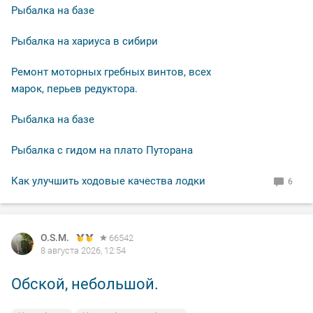
Рыбалка на базе
Рыбалка на хариуса в сибири
Ремонт моторных гребных винтов, всех
марок, перьев редуктора.
Рыбалка на базе
Рыбалка с гидом на плато Путорана
Как улучшить ходовые качества лодки
6
O.S.M.
O.S.M.
O.S.M.
O.S.M.
66542
66542
66542
66542
8 августа 2026, 12:54
8 августа 2026, 12:50
7 августа 2026, 12:05
7 августа 2026, 11:14
Обской, небольшой.
На закате дня.
"Малек" сороковой в работе.
Вечерело.