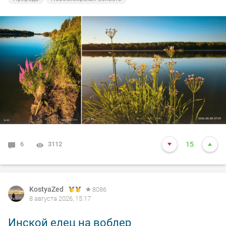
6
3112
15
KostyaZed
8086
8 августа 2026, 15:17
Инской елец на воблер