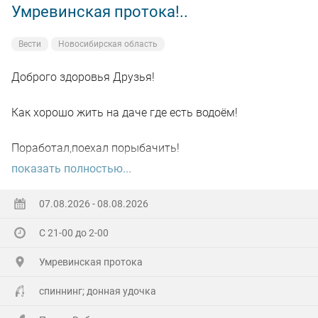
Умревинская протока!..
Вести
Новосибирская область
Доброго здоровья Друзья!
Как хорошо жить на даче где есть водоём!
Поработал,поехал порыбачить!
показать полностью...
Вот так я и поступил вчера, сначала
поработал"цирюльником" 😂в теплицах!
07.08.2026 - 08.08.2026
С 21-00 до 2-00
А вечером захотелось повторить предыдущее "ночное
рандеву"!
Умревинская протока
Прибыл на берег в девять часов,и что я вижу 😲,
спиннинг; донная удочка
уровень поднялся см.40-50!!!