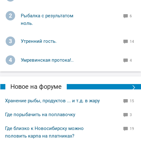
2
Рыбалка с результатом
6
ноль.
3
Утренний гость.
14
4
Умревинская протока!..
4
Новое на форуме
Хранение рыбы, продуктов ... и т.д. в жару
15
Где порыбачить на поплавочку
3
Где близко к Новосибирску можно
19
половить карпа на платниках?