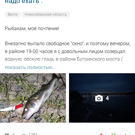
надо ехать".
Вести
Новосибирская область
Рыбакам, моё почтение!
Внезапно выпало свободное "окно", и поэтому вечером,
в районе 19-00 часов я с довольным лицом созерцал
водную, обскую гладь в районе Бугринского моста (
правый берег).
показать полностью...
Отдыхающего люда просто тьма, и на берегу ,и на
воде. Сапы, катера, гидроциклы всяких мастей
4
поднимали нехилую волну до самой темноты.
По сути: рыбалил только на спиннинг, помощниками
выступили "вертушки" и воблера.
2
1783
45