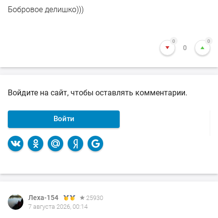
Бобровое делишко)))
0
0
0
Войдите на сайт, чтобы оставлять комментарии.
Войти
Леха-154
Леха-154
25930
25930
7 августа 2026, 00:14
4 августа 2026, 12:52