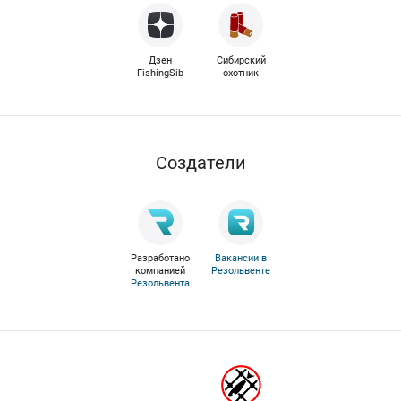
Дзен
Сибирский
FishingSib
охотник
Cоздатели
Разработано
Вакансии в
компанией
Резольвенте
Резольвента