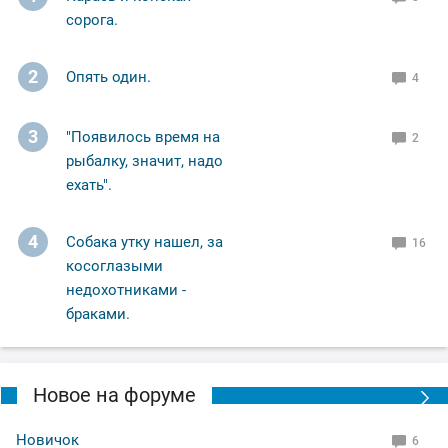
сорога.
2
Опять один.
4
3
"Появилось время на
2
рыбалку, значит, надо
ехать".
4
Собака утку нашел, за
16
косоглазыми
недохотниками -
браками.
Новое на форуме
Новичок
6