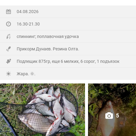
Ну а так все как обычно, свои 2.5 кг белой рыбы
поймал.
04.08.2026
16.30-21.30
На заказе еще покидал спиннинг. Поймал 8 наников.
Отпустил, и пошел домой.
спиннинг; поплавочная удочка
Прикорм Дунаев. Резина Олта.
Подлещик 875гр, еще 6 мелких, 6 сорог, 1 подъязок
Жара. 🌞.
5