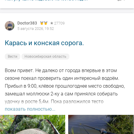
не наблюдал. Малёк в изобилии, плавает вольготно.
Рыбакам, НХНЧ и рыбацких дней!
Doctor383
27709
5 августа 2026, 19:52
Карась и конская сорога.
Вести
Новосибирская область
Всем привет. Не далеко от города впервые в этом
сезоне поехал проверить один интересный водоём.
Прибыл в 9:00, клёвое прошлогоднее место свободно,
замешал моллюски 2-ку а сам принялся собирать
удочку в росте 5,4м. Пока разложился тесто
показать полностью...
настоялось, 5-ть закормочных забросов и в бой.
Заброс за забросом, рыба кормится, видно по
характерным пузырям на воде а поклёвок нет. Минут
через 30-ть на очередном забросе подъём поплавка,