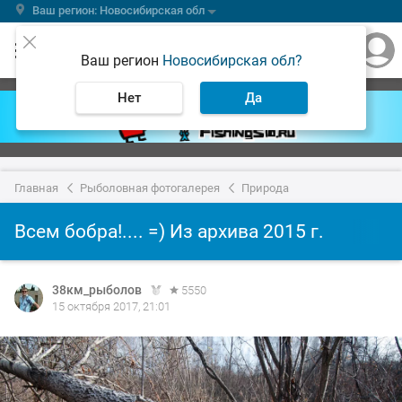
Ваш регион: Новосибирская обл
Ваш регион
Новосибирская обл?
Нет
Да
Главная
Рыболовная фотогалерея
Природа
Всем бобра!.... =) Из архива 2015 г.
38км_рыболов
5550
15 октября 2017, 21:01