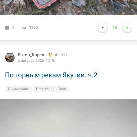
0
1360
15
Батин_Кореш
1991
6 августа 2026, 10:46
По горным рекам Якутии. ч.2.
На рыбалке
Республика Саха