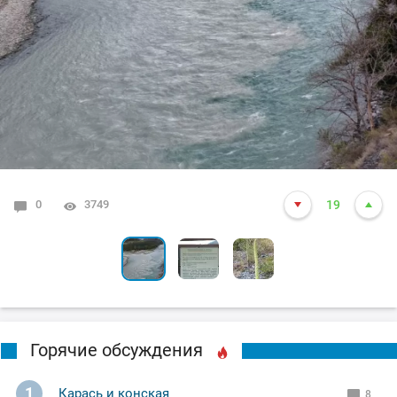
0
6
0
3749
4558
3519
19
10
7
Горячие обсуждения
1
Карась и конская
8