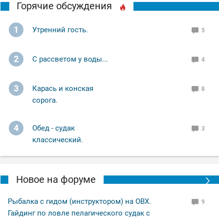
Горячие обсуждения
1
Утренний гость.
5
2
С рассветом у воды...
4
3
Карась и конская
8
сорога.
4
Обед - судак
3
классический.
Новое на форуме
Рыбалка с гидом (инструктором) на ОВХ.
9
Гайдинг по ловле пелагического судак с