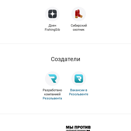
Дзен
Сибирский
FishingSib
охотник
Cоздатели
Разработано
Вакансии в
компанией
Резольвенте
Резольвента