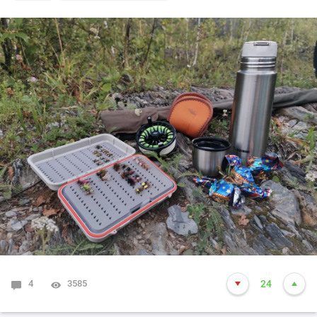
4
3585
24