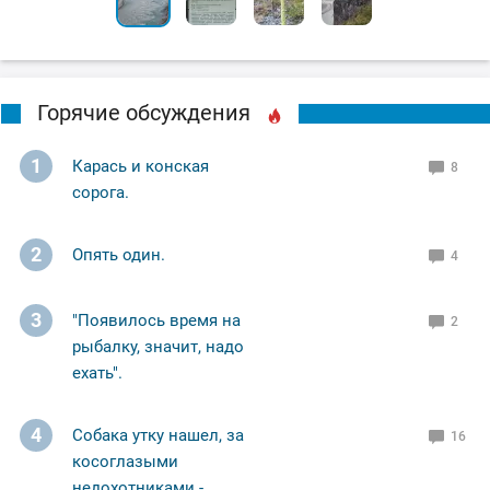
Горячие обсуждения
1
Карась и конская
8
сорога.
2
Опять один.
4
3
"Появилось время на
2
рыбалку, значит, надо
ехать".
4
Собака утку нашел, за
16
косоглазыми
недохотниками -