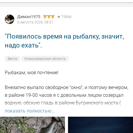
Диман1975
75896
6 августа 2026, 08:31
"Появилось время на рыбалку, значит,
надо ехать".
Вести
Новосибирская область
Рыбакам, моё почтение!
Внезапно выпало свободное "окно", и поэтому вечером,
в районе 19-00 часов я с довольным лицом созерцал
водную, обскую гладь в районе Бугринского моста (
правый берег).
показать полностью...
Отдыхающего люда просто тьма, и на берегу ,и на