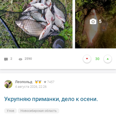
5
2
2590
30
Леопольд
7457
4 августа 2026, 22:26
Укрупняю приманки, дело к осени.
Улов
Новосибирская область