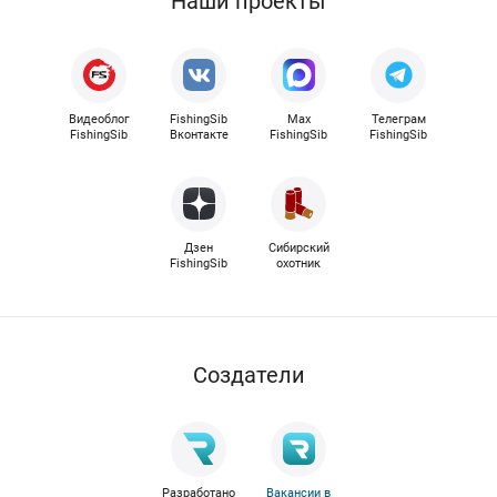
Наши проекты
Видеоблог
FishingSib
Max
Телеграм
FishingSib
Вконтакте
FishingSib
FishingSib
Дзен
Сибирский
FishingSib
охотник
Cоздатели
Разработано
Вакансии в