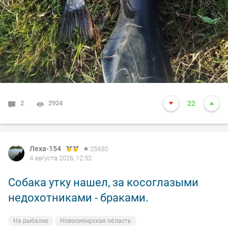
2
2924
22
Леха-154
25930
4 августа 2026, 12:52
Собака утку нашел, за косоглазыми
недохотниками - браками.
На рыбалке
Новосибирская область