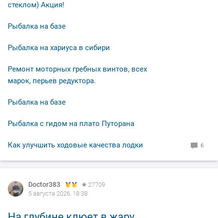
стеклом) Акция!
обеду клёв сошёл на нет. Итогом рыбалки получилось
поймать 10-ть карасей от 300 до 500 гр. И 10-ть сорог,
Рыбалка на базе
одну кинул мимо садка, пускай растёт. Подводя итог
что могу сказать: - Херабуна рулит !!! Всем добра.
Рыбалка на хариуса в сибири
Ремонт моторных гребных винтов, всех
марок, перьев редуктора.
Рыбалка на базе
Рыбалка с гидом на плато Путорана
Как улучшить ходовые качества лодки
6
Doctor383
27709
5 августа 2026, 18:38
На глубине клюет в жару.