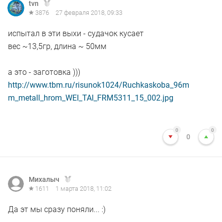
tvn
3876
27 февраля 2018, 09:33
испытал в эти выхи - судачок кусает
вес ~13,5гр, длина ~ 50мм
а это - заготовка )))
http://www.tbm.ru/risunok1024/Ruchkaskoba_96m
m_metall_hrom_WEI_TAI_FRM5311_15_002.jpg
0
0
0
Михалыч
1611
1 марта 2018, 11:02
Да эт мы сразу поняли... :)