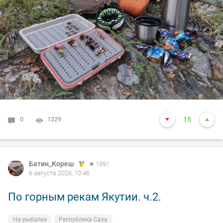
0
1229
15
Батин_Кореш
1991
6 августа 2026, 10:46
По горным рекам Якутии. ч.2.
На рыбалке
Республика Саха