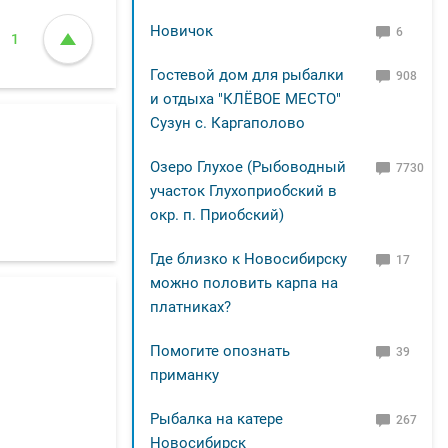
Новичок
6
1
Гостевой дом для рыбалки
908
и отдыха "КЛЁВОЕ МЕСТО"
Сузун с. Каргаполово
Озеро Глухое (Рыбоводный
7730
участок Глухоприобский в
окр. п. Приобский)
Где близко к Новосибирску
17
можно половить карпа на
платниках?
Помогите опознать
39
приманку
Рыбалка на катере
267
Новосибирск