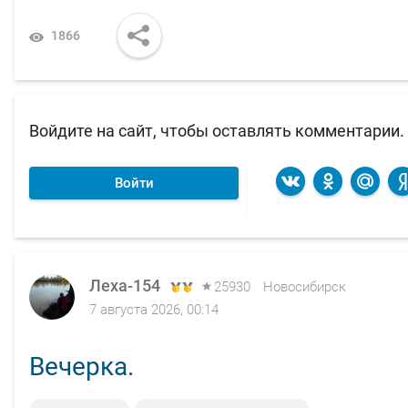
1866
Войдите на сайт, чтобы оставлять комментарии.
Войти
Леха-154
Леха-154
25930
25930
Новосибирск
Новосибирск
7 августа 2026, 00:14
4 августа 2026, 12:52
Вечерка.
Собака утку нашел, за косогла