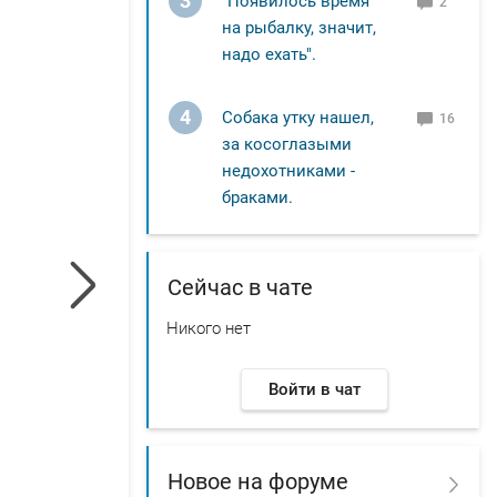
3
"Появилось время
2
на рыбалку, значит,
надо ехать".
4
Собака утку нашел,
16
за косоглазыми
недохотниками -
браками.
Сейчас в чате
Никого нет
Войти в чат
Новое на форуме