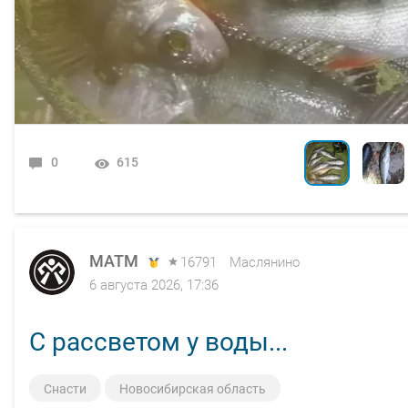
0
4
8
0
0
0
615
3320
9311
4861
4363
5786
MATM
16791
Маслянино
6 августа 2026, 17:36
С рассветом у воды...
Снасти
Новосибирская область