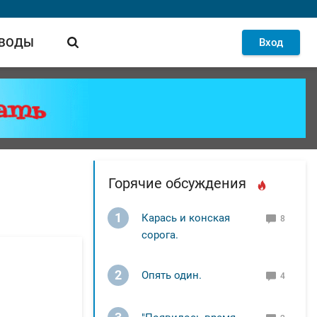
 ВОДЫ
Вход
Горячие обсуждения
1
Карась и конская
8
сорога.
2
Опять один.
4