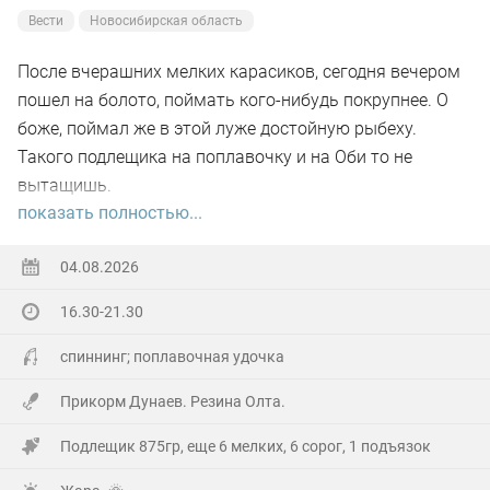
Вести
Новосибирская область
После вчерашних мелких карасиков, сегодня вечером
пошел на болото, поймать кого-нибудь покрупнее. О
боже, поймал же в этой луже достойную рыбеху.
Такого подлещика на поплавочку и на Оби то не
вытащишь.
показать полностью...
Ну а так все как обычно, свои 2.5 кг белой рыбы
поймал.
04.08.2026
16.30-21.30
На заказе еще покидал спиннинг. Поймал 8 наников.
Отпустил, и пошел домой.
спиннинг; поплавочная удочка
Прикорм Дунаев. Резина Олта.
Подлещик 875гр, еще 6 мелких, 6 сорог, 1 подъязок