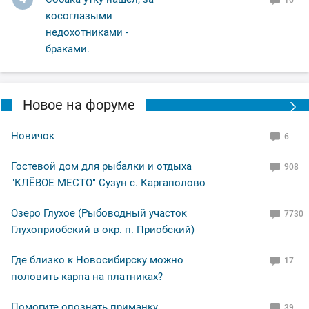
16
косоглазыми
недохотниками -
браками.
Новое на форуме
Новичок
6
Гостевой дом для рыбалки и отдыха
908
"КЛЁВОЕ МЕСТО" Сузун с. Каргаполово
Озеро Глухое (Рыбоводный участок
7730
Глухоприобский в окр. п. Приобский)
Где близко к Новосибирску можно
17
половить карпа на платниках?
Помогите опознать приманку
39