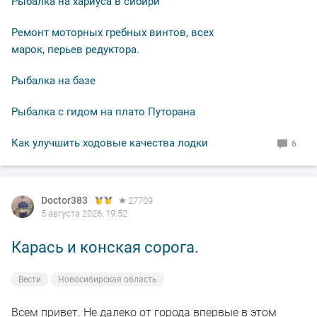
Рыбалка на хариуса в сибири
Поймал 5 штук, один сошёл, ну и хорошо. Активность
по времени минут пятнадцать, затем будто там язя и
Ремонт моторных гребных винтов, всех
не было.
марок, перьев редуктора.
Рыбалка на базе
В общем свободное "окно" закрыл рыбалкой, чему и
рад.
Рыбалка с гидом на плато Путорана
По уровню воды всё путём, особых спадов и скачков
Как улучшить ходовые качества лодки
6
не наблюдал. Малёк в изобилии, плавает вольготно.
Рыбакам, НХНЧ и рыбацких дней!
Doctor383
27709
5 августа 2026, 19:52
Карась и конская сорога.
Вести
Новосибирская область
Всем привет. Не далеко от города впервые в этом