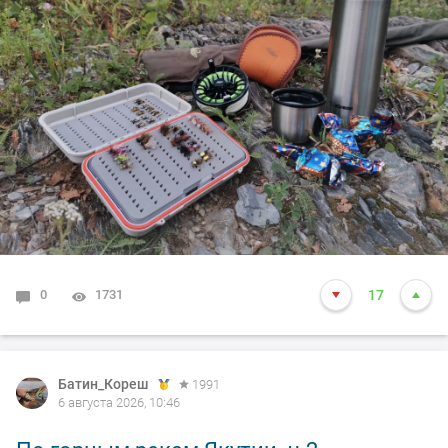
0
1731
17
Батин_Кореш
1991
6 августа 2026, 10:46