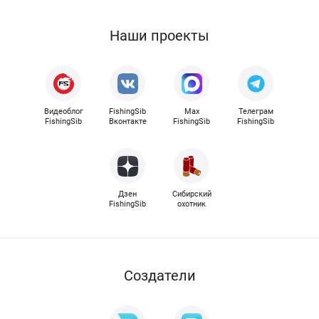
Наши проекты
Видеоблог
FishingSib
Max
Телеграм
FishingSib
Вконтакте
FishingSib
FishingSib
Дзен
Сибирский
FishingSib
охотник
Cоздатели