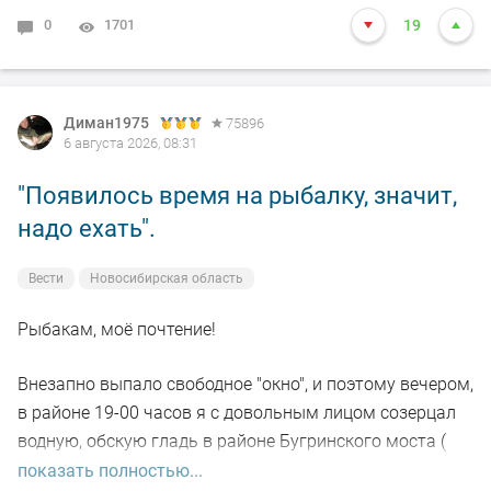
0
1701
19
Диман1975
75896
6 августа 2026, 08:31
"Появилось время на рыбалку, значит,
надо ехать".
Вести
Новосибирская область
Рыбакам, моё почтение!
Внезапно выпало свободное "окно", и поэтому вечером,
в районе 19-00 часов я с довольным лицом созерцал
водную, обскую гладь в районе Бугринского моста (
правый берег).
показать полностью...