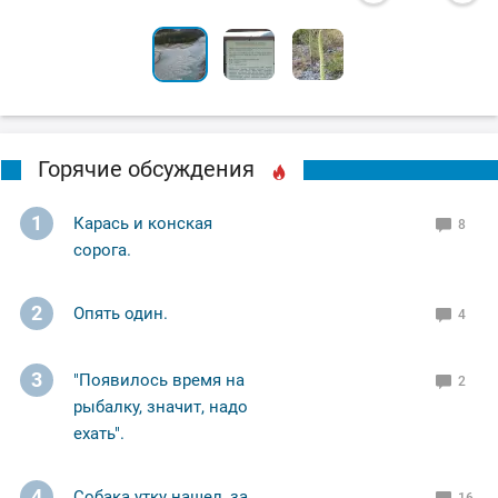
Горячие обсуждения
1
Карась и конская
8
сорога.
2
Опять один.
4
3
"Появилось время на
2
рыбалку, значит, надо
ехать".
4
Собака утку нашел, за