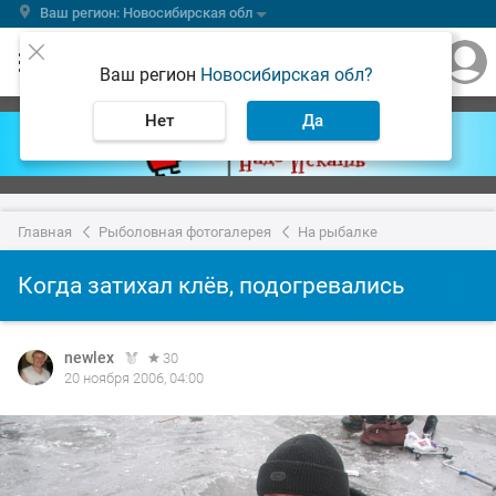
Ваш регион: Новосибирская обл
Ваш регион
Новосибирская обл?
Нет
Да
Главная
Рыболовная фотогалерея
На рыбалке
Когда затихал клёв, подогревались
newlex
30
20 ноября 2006, 04:00