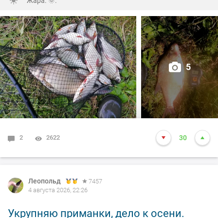
Жара. 🌞.
5
2
2622
30
Леопольд
7457
4 августа 2026, 22:26
Укрупняю приманки, дело к осени.