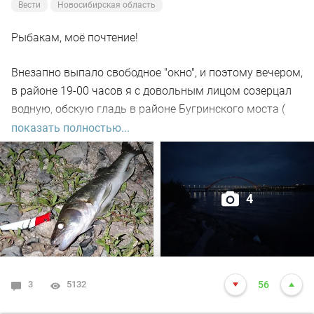
Вести
Новосибирская область
Рыбакам, моё почтение!
Внезапно выпало свободное "окно", и поэтому вечером,
в районе 19-00 часов я с довольным лицом созерцал
водную, обскую гладь в районе Бугринского моста (
правый берег).
показать полностью...
Отдыхающего люда просто тьма, и на берегу ,и на
воде. Сапы, катера, гидроциклы всяких мастей
4
поднимали нехилую волну до самой темноты.
По сути: рыбалил только на спиннинг, помощниками
выступили "вертушки" и воблера.
3
5132
56
С вечера поклёвок не увидел. Наступило тёмное время.
Стихло в округе. Рыбаки есть. Комары есть. А, вот