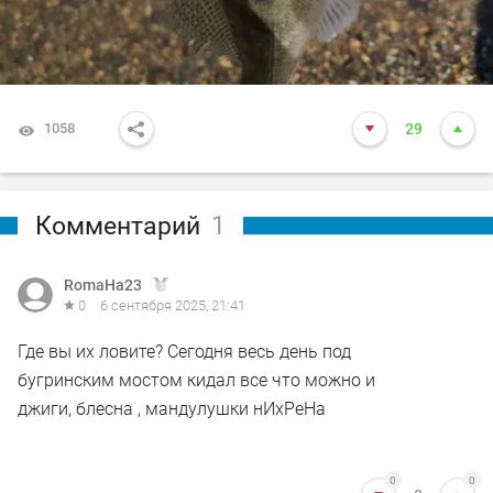
1058
29
Комментарий
1
RomaHa23
0
6 сентября 2025, 21:41
Где вы их ловите? Сегодня весь день под
бугринским мостом кидал все что можно и
джиги, блесна , мандулушки нИхРеНа
0
0