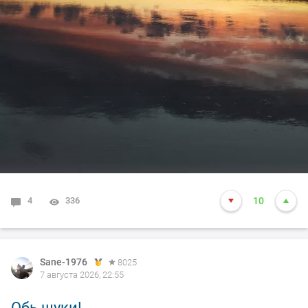
4
336
10
Sane-1976
8025
7 августа 2026, 22:55
Обь щуки!