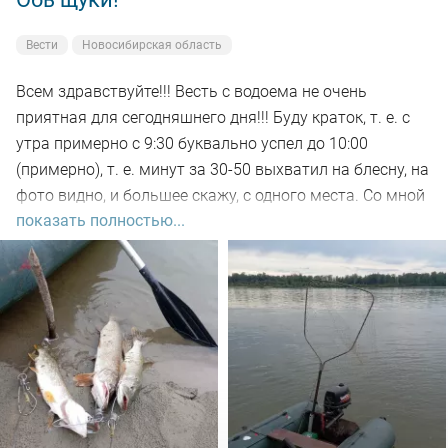
Вести
Новосибирская область
Всем здравствуйте!!! Весть с водоема не очень
приятная для сегодняшнего дня!!! Буду краток, т. е. с
утра примерно с 9:30 буквально успел до 10:00
(примерно), т. е. минут за 30-50 выхватил на блесну, на
фото видно, и большее скажу, с одного места. Со мной
показать полностью...
был рыбак, который рыбачил с берега, т. е. я его увез
на остров на белую рыбу, а сам дальше, как обычно, по
корягам. Уже много написал)))). Так вот, сегодня
долбил до вечера выхода не как от слова совсем!!! Но
произошло не которое событие. Я предупредил деда
т.е собирайся домой, а сам от него 100м. И в отвес
между бревен я опустил блесну и понятно толи зацеп,
толи рыба, да оказалось опять дур махина, но я думаю
14-15 это точно. Так вот она меня помучила и я ее в