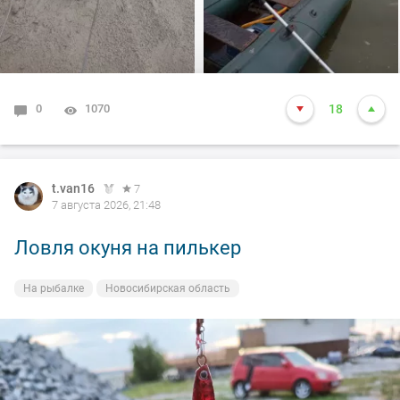
подскак, сильно ударила и в сплеск. Как так
получилось что в посадке осталась одна блесна. Ну и
как всегда вам нхнч!!!
0
1070
18
t.van16
7
7 августа 2026, 21:48
Ловля окуня на пилькер
На рыбалке
Новосибирская область