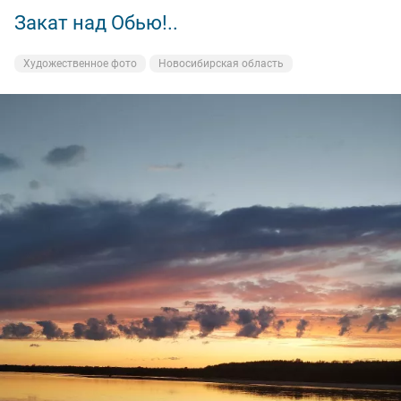
Закат над Обью!..
Но в этот вечер ни одной поклёвки на них я не
получил,а вот на донку поймал две щучки,и две
Художественное фото
Новосибирская область
судаковые поклёвки, но поторопился!🥴
И всё равно остался доволен, поклёвками
насладился,рыбу поймал,закат был волшебный!
Ну а вам Друзья желаю НХНЧ и чтобы от рыболовного
процесса вы получали только приятные впечатления!
С уважением Шнивовод!🤝