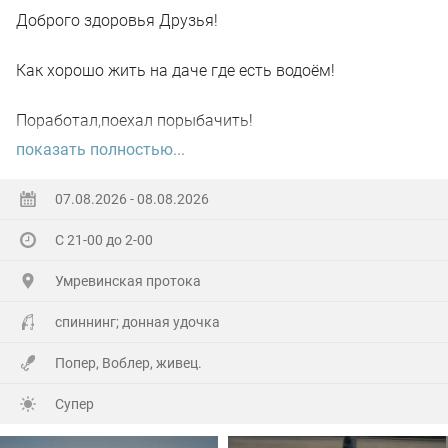
Доброго здоровья Друзья!
Как хорошо жить на даче где есть водоём!
Поработал,поехал порыбачить!
показать полностью...
Вот так я и поступил вчера, сначала
поработал"цирюльником" 😂в теплицах!
07.08.2026 - 08.08.2026
С 21-00 до 2-00
А вечером захотелось повторить предыдущее "ночное
рандеву"!
Умревинская протока
Прибыл на берег в девять часов,и что я вижу 😲,
спиннинг; донная удочка
уровень поднялся см.40-50!!!
Попер, Воблер, живец.
По поверхности плывёт мусор(ветки,трава и иногда
Супер
целые пласты засохшей тины)🫣