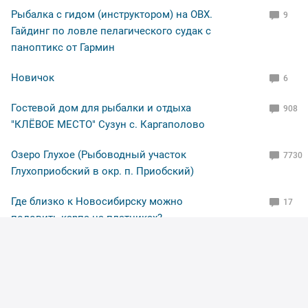
Рыбалка с гидом (инструктором) на ОВХ.
9
Рыбакам, НХНЧ и рыбацких дней!
Гайдинг по ловле пелагического судак с
паноптикс от Гармин
Новичок
6
Гостевой дом для рыбалки и отдыха
908
"КЛЁВОЕ МЕСТО" Сузун с. Каргаполово
Озеро Глухое (Рыбоводный участок
7730
Глухоприобский в окр. п. Приобский)
Где близко к Новосибирску можно
17
половить карпа на платниках?
Помогите опознать приманку
39