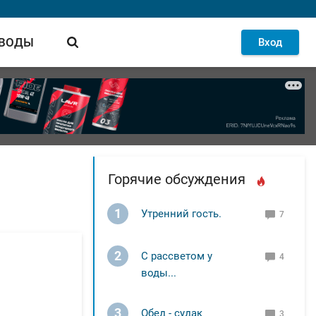
 ВОДЫ
Вход
Горячие обсуждения
1
Утренний гость.
7
2
С рассветом у
4
воды...
3
Обед - судак
3