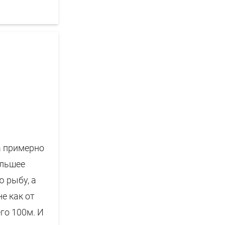
ра примерно
ольшее
ю рыбу, а
не как от
его 100м. И