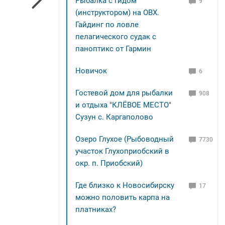
Рыбалка с гидом
9
(инструктором) на ОВХ.
Гайдинг по ловле
пелагического судак с
паноптикс от Гармин
Новичок
6
Гостевой дом для рыбалки
908
и отдыха "КЛЁВОЕ МЕСТО"
Сузун с. Каргаполово
Озеро Глухое (Рыбоводный
7730
участок Глухоприобский в
окр. п. Приобский)
Где близко к Новосибирску
17
можно половить карпа на
платниках?