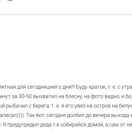
ятная для сегодняшнего дня!!! Буду краток, т. е. с ут
 минут за 30-50 выхватил на блесну, на фото видно, и б
 рыбачил с берега, т. е. я его увез на остров на белу
писал)))). Так вот, сегодня долбил до вечера выхода 
 Я предупредил деда т.е собирайся домой, а сам от н