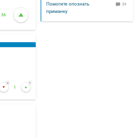
Помогите опознать
39
приманку
36
0
1
1