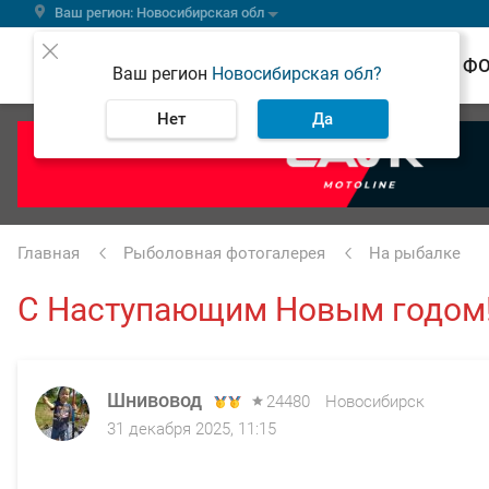
Ваш регион: Новосибирская обл
ВЕСТИ
Ф
Ваш регион
Новосибирская обл?
Нет
Да
Главная
Рыболовная фотогалерея
На рыбалке
С Наступающим Новым годом!
Шнивовод
24480
Новосибирск
31 декабря 2025, 11:15