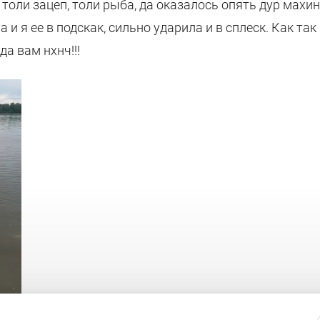
толи зацеп, толи рыба, да оказалось опять дур махина
 и я ее в подскак, сильно ударила и в сплеск. Как та
да вам нхнч!!!