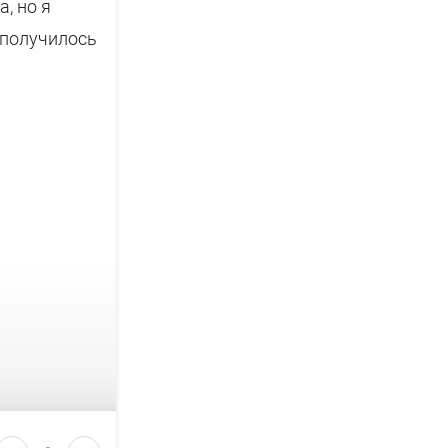
, но я
к получилось