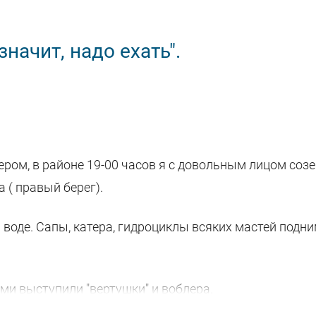
начит, надо ехать".
чером, в районе 19-00 часов я с довольным лицом соз
 ( правый берег).
а воде. Сапы, катера, гидроциклы всяких мастей подн
ми выступили "вертушки" и воблера.