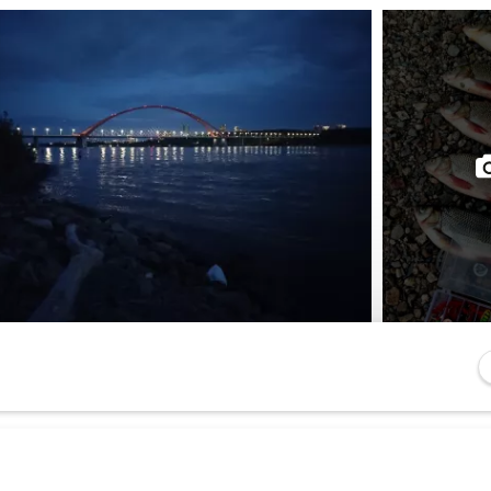
ремя. Стихло в округе. Рыбаки есть. Комары есть. А, 
, и судачок грамм на 500 жадно атаковал утюг в 100 к
 грамм так 95), и на этом всё!
 транспортных средств. Вышел язь на охоту. В приор
ук, один сошёл, ну и хорошо. Активность по времени 
и рад.
ков не наблюдал. Малёк в изобилии, плавает вольготн