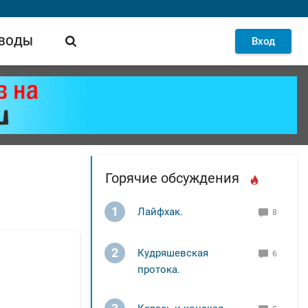
 ВОДЫ
Вход
Горячие обсуждения
1
Лайфхак.
8
2
Кудряшевская
6
протока.