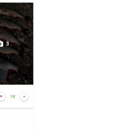
вот судака
узове от
итете
3
минут
о.
18