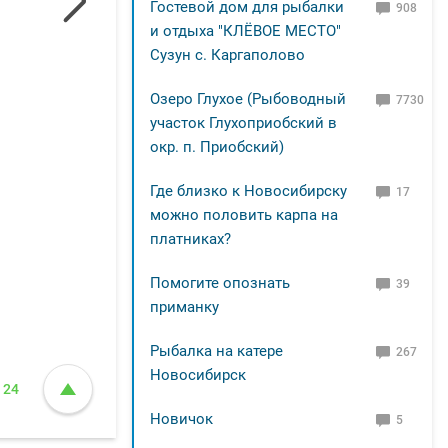
Гостевой дом для рыбалки
908
и отдыха "КЛЁВОЕ МЕСТО"
Сузун с. Каргаполово
Озеро Глухое (Рыбоводный
7730
участок Глухоприобский в
окр. п. Приобский)
Где близко к Новосибирску
17
можно половить карпа на
платниках?
Помогите опознать
39
приманку
Рыбалка на катере
267
Новосибирск
24
Новичок
5