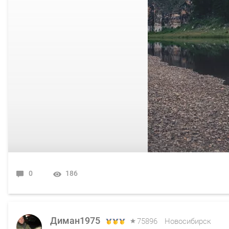
0
186
Диман1975
75896
Новосибирск