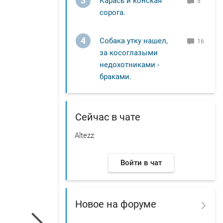
3
Карась и конская
5
сорога.
4
Собака утку нашел,
16
за косоглазыми
недохотниками -
браками.
Сейчас в чате
Altezz
Войти в чат
Новое на форуме