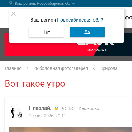
Ваш регион: Новосибирская обл
ВЕСТИ
Ф
Ваш регион
Новосибирская обл?
Нет
Да
Главная
Рыболовная фотогалерея
Природа
Вот такое утро
Николай.
3423
Кемерово
10 мая 2026, 20:41