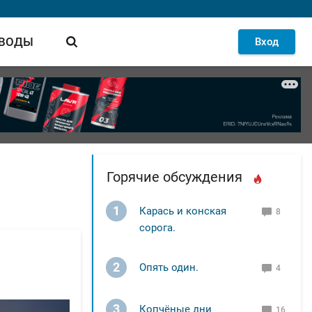
 ВОДЫ
Вход
Горячие обсуждения
1
Карась и конская
8
сорога.
2
Опять один.
4
3
Копчёные дни
16