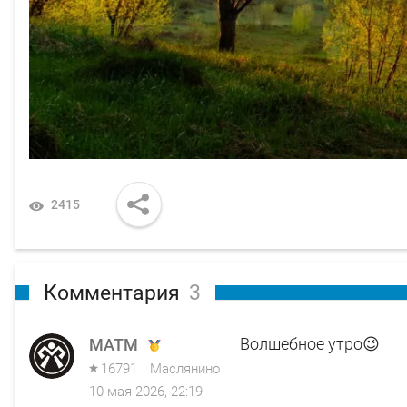
2415
Комментария
3
Волшебное утро😉
MATM
16791
Маслянино
10 мая 2026, 22:19