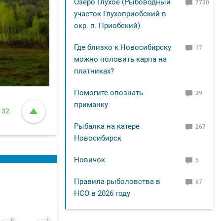
Озеро Глухое (Рыбоводный
7730
участок Глухоприобский в
окр. п. Приобский)
Где близко к Новосибирску
17
можно половить карпа на
платниках?
Помогите опознать
39
приманку
32
Рыбалка на катере
267
Новосибирск
Новичок
5
Правила рыболовства в
67
НСО в 2026 году
0
1