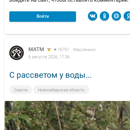
Войти
MATM
16791
Маслянино
6 августа 2026, 17:36
С рассветом у воды...
Снасти
Новосибирская область