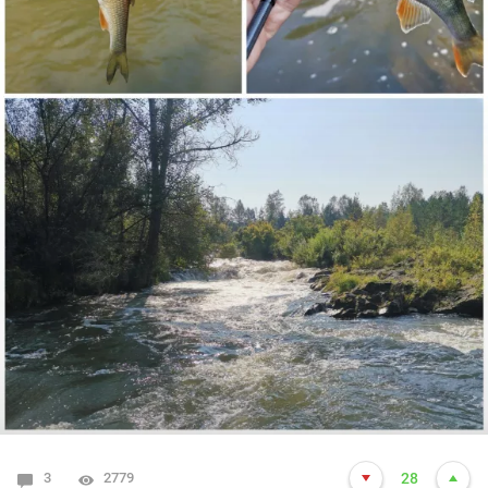
3
2779
28