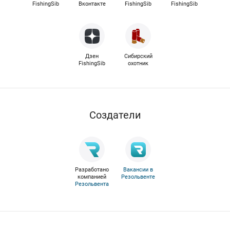
FishingSib
Вконтакте
FishingSib
FishingSib
Дзен
Сибирский
FishingSib
охотник
Cоздатели
Разработано
Вакансии в
компанией
Резольвенте
Резольвента