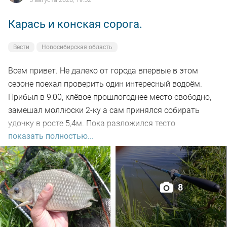
Карась и конская сорога.
Вести
Новосибирская область
Всем привет. Не далеко от города впервые в этом
сезоне поехал проверить один интересный водоём.
Прибыл в 9:00, клёвое прошлогоднее место свободно,
замешал моллюски 2-ку а сам принялся собирать
удочку в росте 5,4м. Пока разложился тесто
показать полностью...
настоялось, 5-ть закормочных забросов и в бой.
Заброс за забросом, рыба кормится, видно по
характерным пузырям на воде а поклёвок нет. Минут
через 30-ть на очередном забросе подъём поплавка,
8
подсекаю, есть. Удочка в дугу, с глубины в 2-а метра не
сразу поднял на поверхность, достойный боец,
сопротивлялся до последнего но я его взял. Красавец