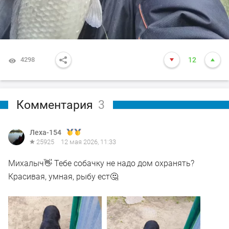
4298
12
Комментария
3
Леха-154
25925
12 мая 2026, 11:33
Михалыч👋 Тебе собачку не надо дом охранять?
Красивая, умная, рыбу ест🤔