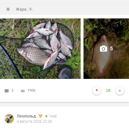
Жара. 🌞.
5
2
1906
28
Леопольд
7446
4 августа 2026, 22:26