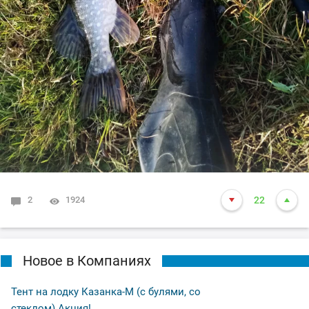
2
1924
22
Новое в Компаниях
Тент на лодку Казанка-М (с булями, со
стеклом) Акция!