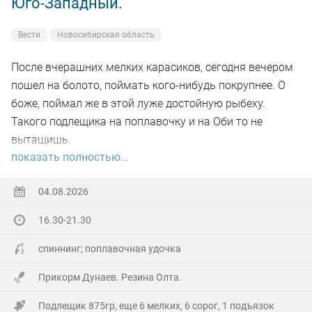
Юго-Западный.
Вести
Новосибирская область
После вчерашних мелких карасиков, сегодня вечером
пошел на болото, поймать кого-нибудь покрупнее. О
боже, поймал же в этой луже достойную рыбеху.
Такого подлещика на поплавочку и на Оби то не
вытащишь.
показать полностью...
Ну а так все как обычно, свои 2.5 кг белой рыбы
поймал.
04.08.2026
16.30-21.30
На заказе еще покидал спиннинг. Поймал 8 наников.
Отпустил, и пошел домой.
спиннинг; поплавочная удочка
Прикорм Дунаев. Резина Олта.
Подлещик 875гр, еще 6 мелких, 6 сорог, 1 подъязок