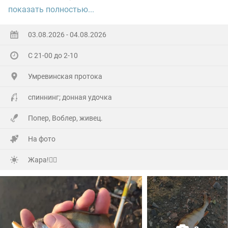
показать полностью...
А самое главное отметил своё День рождения!🥳
03.08.2026 - 04.08.2026
Хоть и не Юбилей,а гульнули на Славу!
С 21-00 до 2-10
Гостей понаехало(со всех Волостей),сюрприз устроили
Умревинская протока
кумовья из Бердска!😲
спиннинг; донная удочка
Далековато ехать,но они ничего не сказав,не зная
Попер, Воблер, живец.
точного адреса (потому как первый раз приехали)по
навигатору, полвосьмого утра уже сигналили под
На фото
окнами!
Жара!🙂‍↕️
А мы уже с ночи начали отмечать и легли уже часа в
три !
Но я был очень рад их приезду!🤗