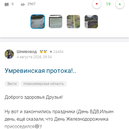
0
6
0
0
0
2907
3069
2677
2718
2699
19
10
12
7
3
Шнивовод
24454
4 августа 2026, 09:54
Умревинская протока!..
Вести
Новосибирская область
Доброго здоровья Друзья!
Ну вот и закончились праздники (День ВДВ,Ильин
день, ещё сказали, что День Железнодорожника
присоседился😆)!