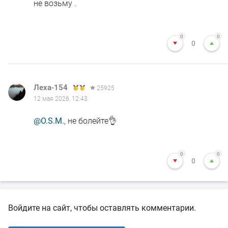
не возьму .
0
0
0
Леха-154
25925
12 мая 2026, 12:43
@O.S.M.
, не болейте👌
0
0
0
Войдите на сайт, чтобы оставлять комментарии.