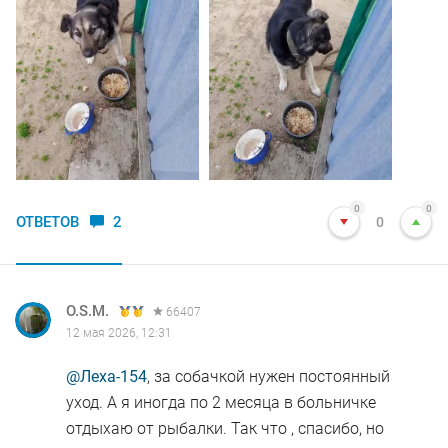
0
0
ОТВЕТОВ
2
0
O.S.M.
66407
12 мая 2026, 12:31
@Леха-154
, за собачкой нужен постоянный
уход. А я иногда по 2 месяца в больничке
отдыхаю от рыбалки. Так что , спасибо, но