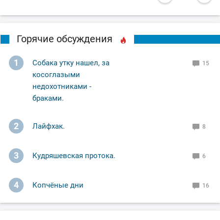
Горячие обсуждения
1
Собака утку нашел, за
15
косоглазыми
недохотниками -
браками.
2
Лайфхак.
8
3
Кудряшевская протока.
6
4
Копчёные дни
16