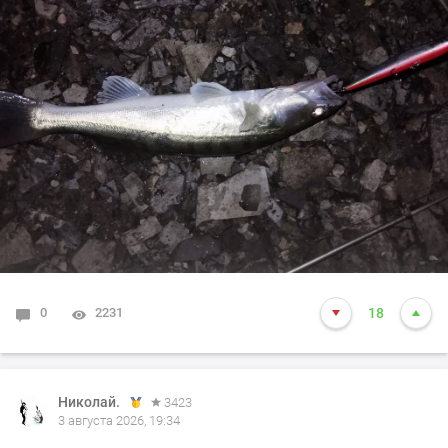
Второго поймал на воблер,когда уже хотел
сворачиваться, время было 2-10 ночи,вот на нём я и
завершил (ночное рандеву)!
Ну а вам Друзья желаю НХНЧ и клёвых рыбалок!
С уважением Шнивовод!🤝
0
2231
18
Николай.
3423
3 августа 2026, 19:34