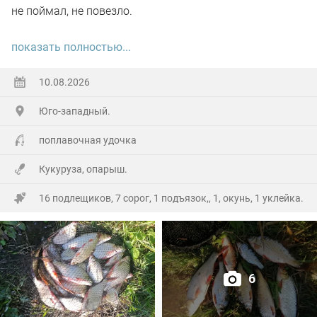
не поймал, не повезло.
Клев был вяло-текущий , но до 20.00 своих 3кг я
показать полностью...
выудил. С 20.30 до 21.30 покидал спиннинг. Ни один
окунь не пострадал. Вроде все , всем НХНЧ.
10.08.2026
Юго-западный.
На другой точки, знакомый все-же 3 карасиков
выудил(последнее фото).
поплавочная удочка
Кукуруза, опарыш.
16 подлещиков, 7 сорог, 1 подъязок,, 1, окунь, 1 уклейка.
6