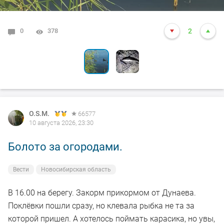
0
2
378
5521
19
2
O.S.M.
66577
10 августа 2026, 23:30
Болото за огородами.
Вести
Новосибирская область
В 16.00 на берегу. Закорм прикормом от Дунаева.
Поклёвки пошли сразу, но клевала рыбка не та за
которой пришел. А хотелось поймать карасика, но увы,