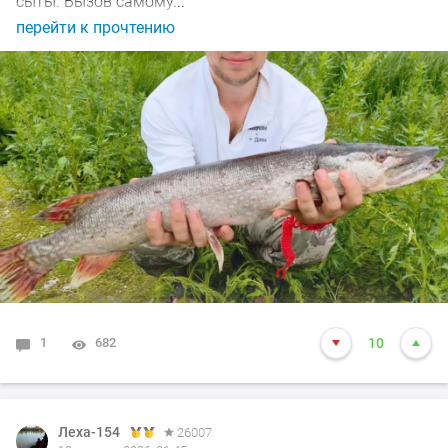
сыты. Вызов самому...
перейти к прочтению
1
682
10
Леха-154
Леха-154
26007
26007