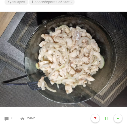
Кулинария
Новосибирская область
Поклевки стали совсем редкими, решил закончить т.к.
это уже не удовольствие. В 13:10 закончил сие занятие
и отправился домой. Сегодня удалось выловить
меньше 30 хвостов, + 15-20 сходов. На сегодня не
густо.
Всем удачи и НХНЧ !!!!
0
2462
11