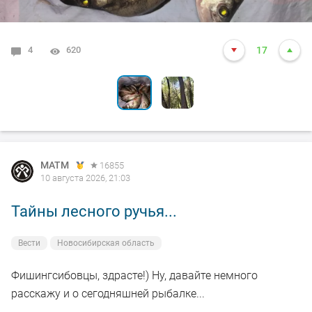
4
2
620
1506
17
14
MATM
16855
10 августа 2026, 21:03
Тайны лесного ручья...
Вести
Новосибирская область
Фишингсибовцы, здрасте!) Ну, давайте немного
расскажу и о сегодняшней рыбалке...