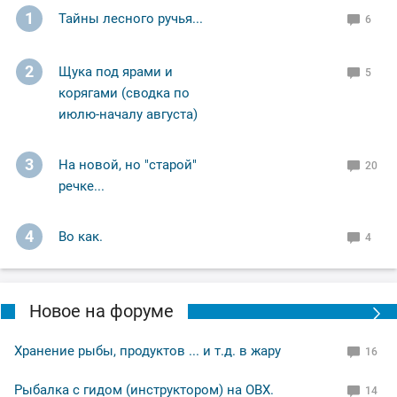
1
Тайны лесного ручья...
6
2
Щука под ярами и
5
корягами (сводка по
июлю-началу августа)
3
На новой, но "старой"
20
речке...
4
Во как.
4
Новое на форуме
Хранение рыбы, продуктов ... и т.д. в жару
16
Рыбалка с гидом (инструктором) на ОВХ.
14