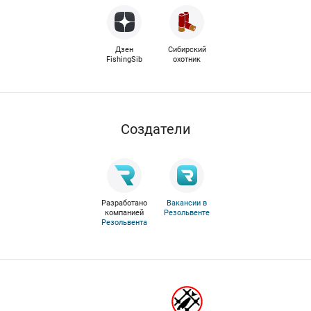
Дзен
Сибирский
FishingSib
охотник
Cоздатели
Разработано
Вакансии в
компанией
Резольвенте
Резольвента