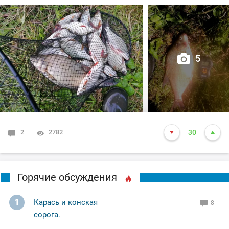
5
2
2782
30
Горячие обсуждения
1
Карась и конская
8
сорога.