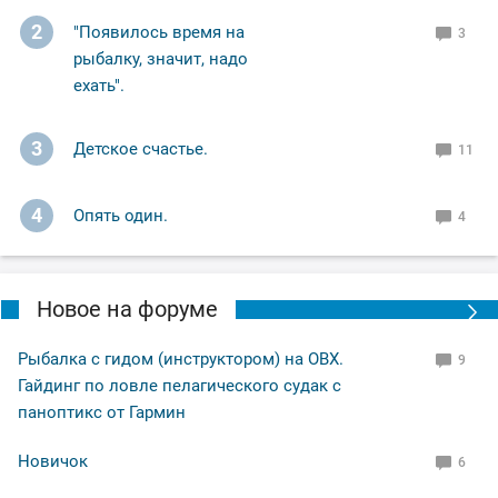
2
"Появилось время на
3
рыбалку, значит, надо
ехать".
3
Детское счастье.
11
4
Опять один.
4
Новое на форуме
Рыбалка с гидом (инструктором) на ОВХ.
9
Гайдинг по ловле пелагического судак с
паноптикс от Гармин
Новичок
6