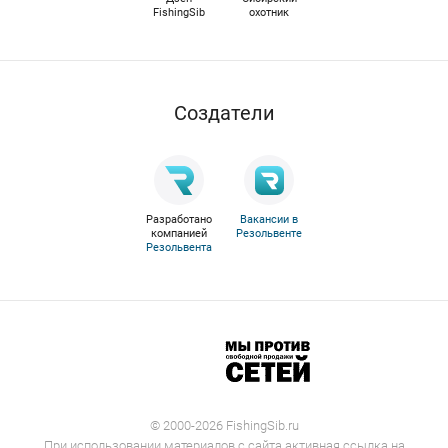
FishingSib
охотник
Cоздатели
Разработано
Вакансии в
компанией
Резольвенте
Резольвента
© 2000-2026 FishingSib.ru
При использовании материалов с сайта активная ссылка на