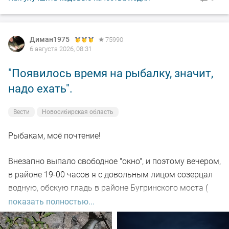
Диман1975
75990
6 августа 2026, 08:31
"Появилось время на рыбалку, значит,
надо ехать".
Вести
Новосибирская область
Рыбакам, моё почтение!
Внезапно выпало свободное "окно", и поэтому вечером,
в районе 19-00 часов я с довольным лицом созерцал
водную, обскую гладь в районе Бугринского моста (
правый берег).
показать полностью...
Отдыхающего люда просто тьма, и на берегу ,и на