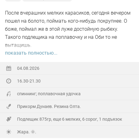
После вчерашних мелких карасиков, сегодня вечером
пошел на болото, поймать кого-нибудь покрупнее. О
боже, поймал же в этой луже достойную рыбеху.
Такого подлещика на поплавочку и на Оби то не
вытащишь.
показать полностью...
Ну а так все как обычно, свои 2.5 кг белой рыбы
поймал.
04.08.2026
16.30-21.30
На заказе еще покидал спиннинг. Поймал 8 наников.
Отпустил, и пошел домой.
спиннинг; поплавочная удочка
Прикорм Дунаев. Резина Олта.
Подлещик 875гр, еще 6 мелких, 6 сорог, 1 подъязок
Жара. 🌞.