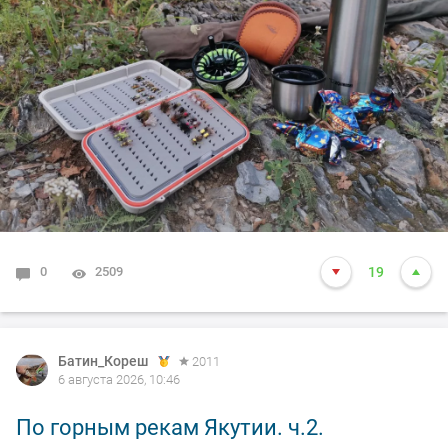
0
2509
19
Батин_Кореш
2011
6 августа 2026, 10:46
По горным рекам Якутии. ч.2.