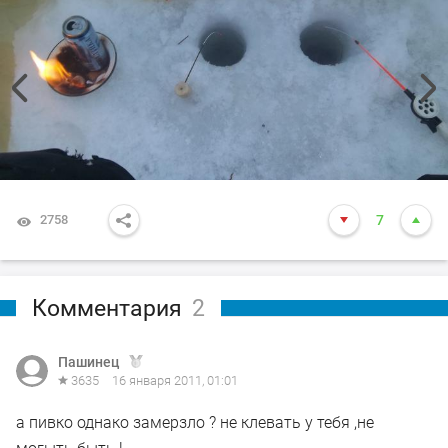
2758
7
Комментария
2
Пашинец
3635
16 января 2011, 01:01
а пивко однако замерзло ? не клевать у тебя ,не