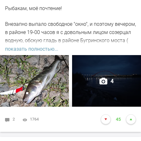
Рыбакам, моё почтение!
Внезапно выпало свободное "окно", и поэтому вечером,
в районе 19-00 часов я с довольным лицом созерцал
водную, обскую гладь в районе Бугринского моста (
правый берег).
показать полностью...
Отдыхающего люда просто тьма, и на берегу ,и на
воде. Сапы, катера, гидроциклы всяких мастей
4
поднимали нехилую волну до самой темноты.
По сути: рыбалил только на спиннинг, помощниками
выступили "вертушки" и воблера.
2
1764
45
С вечера поклёвок не увидел. Наступило тёмное время.
Стихло в округе. Рыбаки есть. Комары есть. А, вот
судака нет, почти. Первая поклёвка "под ногами" в 22-