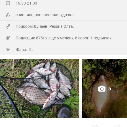
16.30-21.30
На заказе еще покидал спиннинг. Поймал 8 наников.
Отпустил, и пошел домой.
спиннинг; поплавочная удочка
Прикорм Дунаев. Резина Олта.
Подлещик 875гр, еще 6 мелких, 6 сорог, 1 подъязок
Жара. 🌞.
5