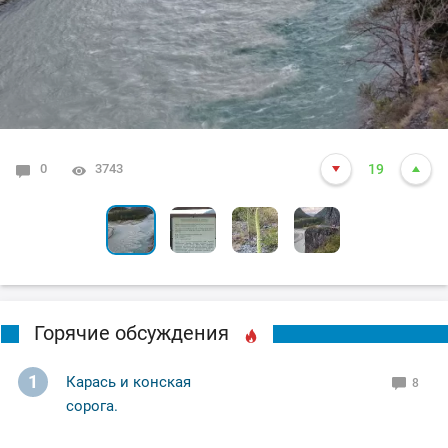
0
6
0
0
3743
4548
3513
3485
19
10
12
7
Горячие обсуждения
1
Карась и конская
8
сорога.