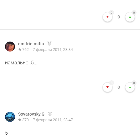
0
0
0
dmitrie.mitia
762
7 февраля 2011, 23:34
намально..5...
0
0
0
Sovarovsky.G
370
7 февраля 2011, 23:47
5