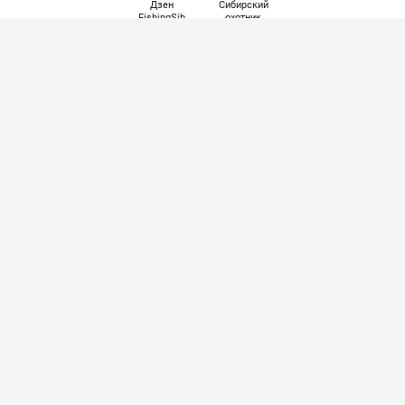
Дзен
Сибирский
FishingSib
охотник
Cоздатели
Разработано
Вакансии в
компанией
Резольвенте
Резольвента
© 2000-2026 FishingSib.ru