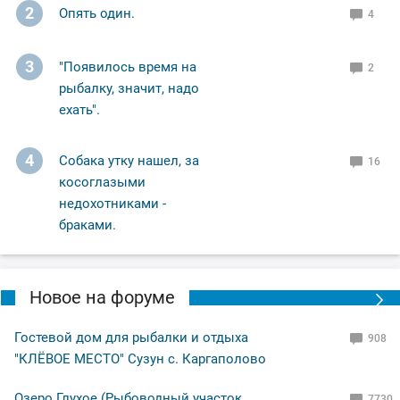
2
Опять один.
4
3
"Появилось время на
2
рыбалку, значит, надо
ехать".
4
Собака утку нашел, за
16
косоглазыми
недохотниками -
браками.
Новое на форуме
Гостевой дом для рыбалки и отдыха
908
"КЛЁВОЕ МЕСТО" Сузун с. Каргаполово
Озеро Глухое (Рыбоводный участок
7730