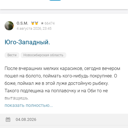
O.S.M.
66474
4 августа 2026, 23:45
Юго-Западный.
Вести
Новосибирская область
После вчерашних мелких карасиков, сегодня вечером
пошел на болото, поймать кого-нибудь покрупнее. О
боже, поймал же в этой луже достойную рыбеху.
Такого подлещика на поплавочку и на Оби то не
вытащишь.
показать полностью...
Ну а так все как обычно, свои 2.5 кг белой рыбы
поймал.
04.08.2026