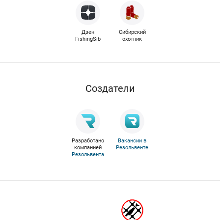
Дзен
Сибирский
FishingSib
охотник
Cоздатели
Разработано
Вакансии в
компанией
Резольвенте
Резольвента