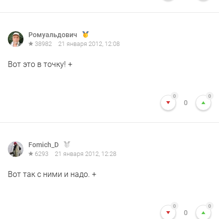
Ромуальдович
38982
21 января 2012, 12:08
Вот это в точку! +
0
0
0
Fomich_D
6293
21 января 2012, 12:28
Вот так с ними и надо. +
0
0
0