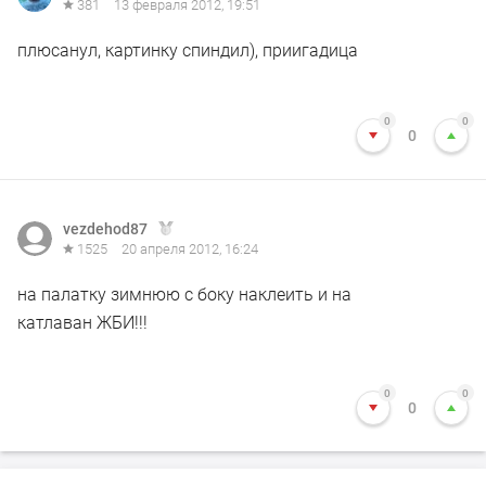
381
13 февраля 2012, 19:51
плюсанул, картинку спиндил), приигадица
0
0
0
vezdehod87
1525
20 апреля 2012, 16:24
на палатку зимнюю с боку наклеить и на
катлаван ЖБИ!!!
0
0
0