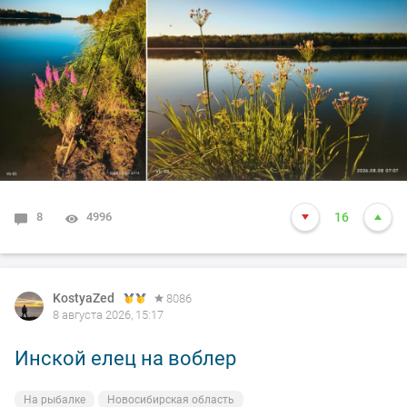
8
4996
16
KostyaZed
8086
8 августа 2026, 15:17
Инской елец на воблер
На рыбалке
Новосибирская область