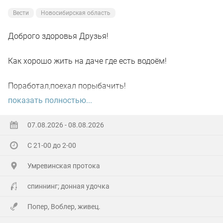
Вести
Новосибирская область
Доброго здоровья Друзья!
Как хорошо жить на даче где есть водоём!
Поработал,поехал порыбачить!
показать полностью...
Вот так я и поступил вчера, сначала
поработал"цирюльником" 😂в теплицах!
07.08.2026 - 08.08.2026
С 21-00 до 2-00
А вечером захотелось повторить предыдущее "ночное
рандеву"!
Умревинская протока
Прибыл на берег в девять часов,и что я вижу 😲,
спиннинг; донная удочка
уровень поднялся см.40-50!!!
Попер, Воблер, живец.