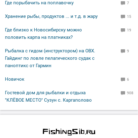
Где порыбачить на поплавочку
7
Хранение рыбы, продуктов ... и т.д. в жару
15
Где близко к Новосибирску можно
19
половить карпа на платниках?
Рыбалка с гидом (инструктором) на ОВХ.
9
Гайдинг по ловле пелагического судак с
паноптикс от Гармин
Новичок
6
Гостевой дом для рыбалки и отдыха
908
"КЛЁВОЕ МЕСТО" Сузун с. Каргаполово