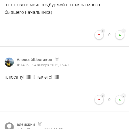
что то вспомнилось,буржуй похож на моего
бывшего начальника)
0
0
0
АлексейШестаков
1406
24 января 2012, 16:40
плюсану!!!!!!!!!! так его!!!!!!!
0
0
0
алейский