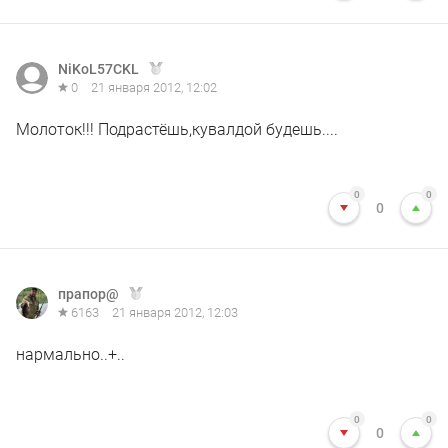
NiKoL57CKL
0
21 января 2012, 12:02
Молоток!!! Подрастёшь,кувалдой будешь....
0
0
0
прапор@
6163
21 января 2012, 12:03
нармально..+..
0
0
0