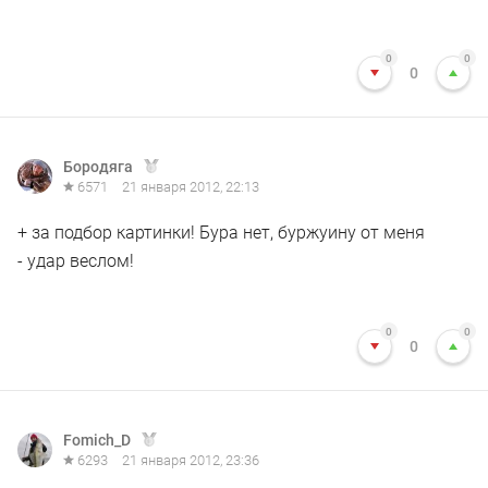
0
0
0
Бородяга
6571
21 января 2012, 22:13
+ за подбор картинки! Бура нет, буржуину от меня
- удар веслом!
0
0
0
Fomich_D
6293
21 января 2012, 23:36