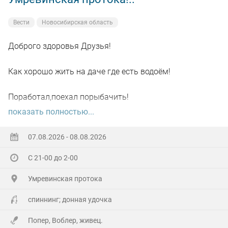
Вести
Новосибирская область
Доброго здоровья Друзья!
Как хорошо жить на даче где есть водоём!
Поработал,поехал порыбачить!
показать полностью...
Вот так я и поступил вчера, сначала
поработал"цирюльником" 😂в теплицах!
07.08.2026 - 08.08.2026
С 21-00 до 2-00
А вечером захотелось повторить предыдущее "ночное
рандеву"!
Умревинская протока
Прибыл на берег в девять часов,и что я вижу 😲,
спиннинг; донная удочка
уровень поднялся см.40-50!!!
Попер, Воблер, живец.