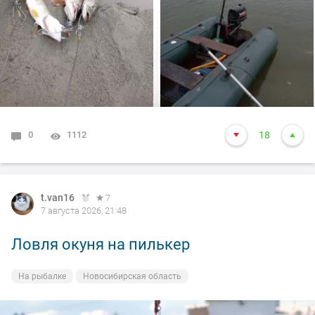
толи рыба, да оказалось опять дур махина, но я думаю
14-15 это точно. Так вот она меня помучила и я ее в
подскак, сильно ударила и в сплеск. Как так
получилось что в посадке осталась одна блесна. Ну и
как всегда вам нхнч!!!
0
1112
18
t.van16
7
7 августа 2026, 21:48
Ловля окуня на пилькер
На рыбалке
Новосибирская область