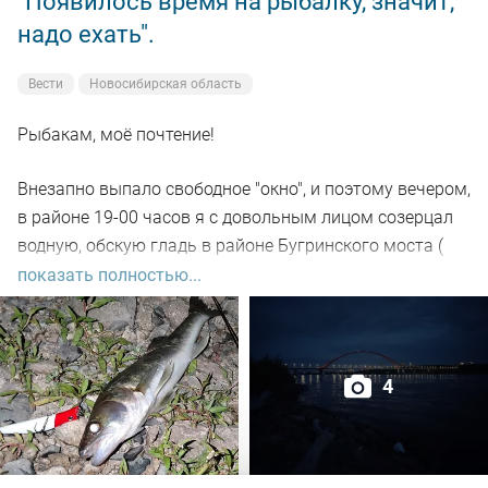
"Появилось время на рыбалку, значит,
надо ехать".
Вести
Новосибирская область
Рыбакам, моё почтение!
Внезапно выпало свободное "окно", и поэтому вечером,
в районе 19-00 часов я с довольным лицом созерцал
водную, обскую гладь в районе Бугринского моста (
правый берег).
показать полностью...
Отдыхающего люда просто тьма, и на берегу ,и на
воде. Сапы, катера, гидроциклы всяких мастей
4
поднимали нехилую волну до самой темноты.
По сути: рыбалил только на спиннинг, помощниками
выступили "вертушки" и воблера.