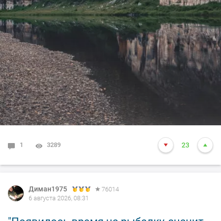
1
3289
23
Диман1975
76014
6 августа 2026, 08:31