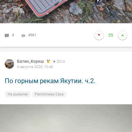
4
4961
25
Батин_Кореш
2014
6 августа 2026, 10:46
По горным рекам Якутии. ч.2.
На рыбалке
Республика Саха