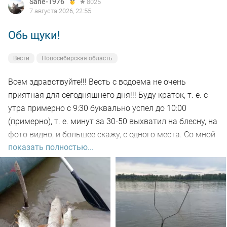
Sane-1976
8025
7 августа 2026, 22:55
Обь щуки!
Вести
Новосибирская область
Всем здравствуйте!!! Весть с водоема не очень
приятная для сегодняшнего дня!!! Буду краток, т. е. с
утра примерно с 9:30 буквально успел до 10:00
(примерно), т. е. минут за 30-50 выхватил на блесну, на
фото видно, и большее скажу, с одного места. Со мной
показать полностью...
был рыбак, который рыбачил с берега, т. е. я его увез
на остров на белую рыбу, а сам дальше, как обычно, по
корягам. Уже много написал)))). Так вот, сегодня
долбил до вечера выхода не как от слова совсем!!! Но
произошло не которое событие. Я предупредил деда
т.е собирайся домой, а сам от него 100м. И в отвес
между бревен я опустил блесну и понятно толи зацеп,