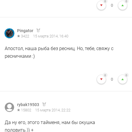
0
0
0
Pingator
3422
15 марта 2014, 16:40
Апостол, наша рыба без ресниц. Но, тебе, свяжу с
ресничками :)
0
0
0
rybak19503
15802
15 марта 2014, 22:22
Да ну его, этого тайменя, нам бы окушка
половить.)) +