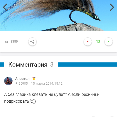
3389
12
Комментария
3
Апостол
25905
15 марта 2014, 15:12
А без глазика клевать не будет? А если реснички
подрисовать?;)))