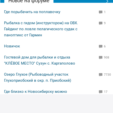
Новое на форуме
По уровню воды всё путём, особых спадов и скачков
не наблюдал. Малёк в изобилии, плавает вольготно.
Где порыбачить на поплавочку
1
Рыбалка с гидом (инструктором) на ОВХ.
9
Рыбакам, НХНЧ и рыбацких дней!
Гайдинг по ловле пелагического судак с
паноптикс от Гармин
Новичок
6
Гостевой дом для рыбалки и отдыха
908
"КЛЁВОЕ МЕСТО" Сузун с. Каргаполово
Озеро Глухое (Рыбоводный участок
7730
Глухоприобский в окр. п. Приобский)
Где близко к Новосибирску можно
17
половить карпа на платниках?
Помогите опознать приманку
39