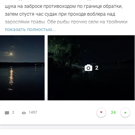
щука на забросе противоходом по границе обратки,
затем спустя час судак при проходе воблера над
зарослями травы. Обе рыбы прочно сели на тройники
показать полностью...
и при чистке оказались с пустыми желудками. Ждем
дальнейших поклёвок.
2
2
1457
24