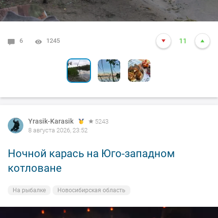
6
1
4
1245
2528
7615
11
12
25
Yrasik-Karasik
5243
8 августа 2026, 23:52
Ночной карась на Юго-западном
котловане
На рыбалке
Новосибирская область