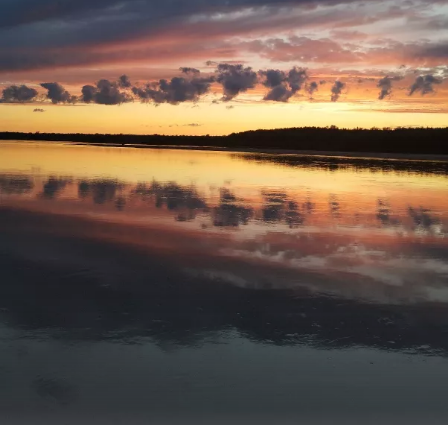
С уважением Шнивовод!🤝