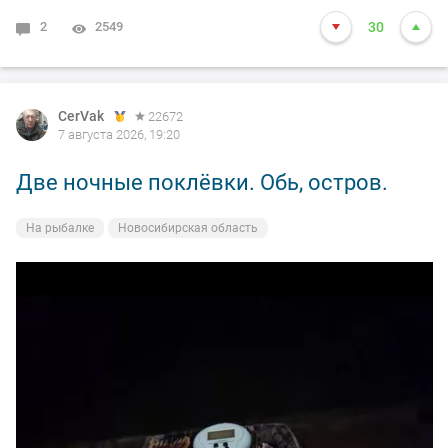
2
2549
30
CerVak
22672
7 августа 2026, 19:20
Две ночные поклёвки. Обь, остров.
На рыбалке
Новосибирская область