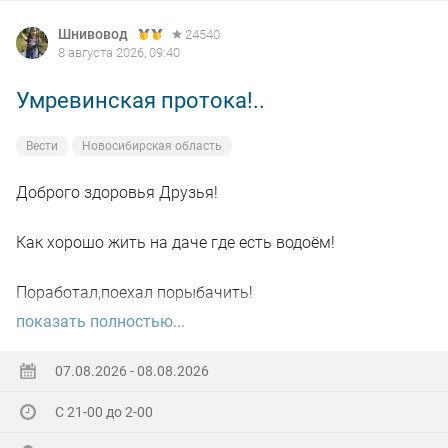
Шнивовод
24540
8 августа 2026, 09:40
Умревинская протока!..
Вести
Новосибирская область
Доброго здоровья Друзья!
Как хорошо жить на даче где есть водоём!
Поработал,поехал порыбачить!
показать полностью...
Вот так я и поступил вчера, сначала
поработал"цирюльником" 😂в теплицах!
07.08.2026 - 08.08.2026
С 21-00 до 2-00
А вечером захотелось повторить предыдущее "ночное
рандеву"!