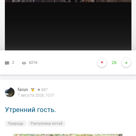
2
6216
26
farun
897
7 августа 2026, 10:01
Утренний гость.
Природа
Республика Алтай