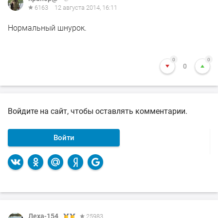
6163
12 августа 2014, 16:11
Нормальный шнурок.
0
0
0
Войдите на сайт, чтобы оставлять комментарии.
Войти
Леха-154
Леха-154
Леха-154
25983
25983
25983