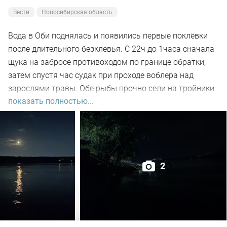
Вести
Новосибирская область
Вода в Оби поднялась и появились первые поклёвки
после длительного безклевья. С 22ч до 1часа сначала
щука на забросе противоходом по границе обратки,
затем спустя час судак при проходе воблера над
зарослями травы. Обе рыбы прочно сели на тройники
показать полностью...
и при чистке оказались с пустыми желудками. Ждем
дальнейших поклёвок.
2