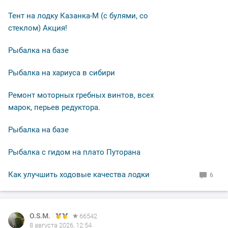
Тент на лодку Казанка-М (с булями, со
стеклом) Акция!
Рыбалка на базе
Рыбалка на хариуса в сибири
Ремонт моторных гребных винтов, всех
марок, перьев редуктора.
Рыбалка на базе
Рыбалка с гидом на плато Путорана
Как улучшить ходовые качества лодки
6
O.S.M.
O.S.M.
O.S.M.
O.S.M.
66542
66542
66542
66542
8 августа 2026, 12:54
8 августа 2026, 12:50
7 августа 2026, 12:05
7 августа 2026, 11:14