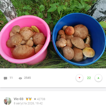
11
2545
22
Vic-03
42708
8 августа 2026, 19:42