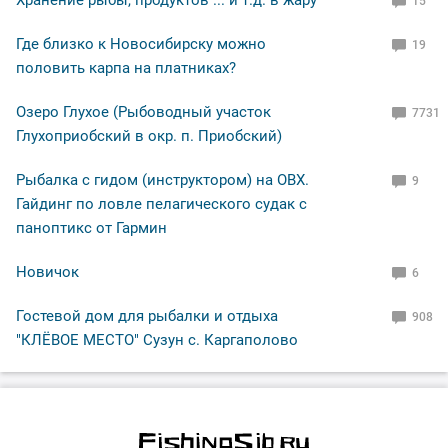
Хранение рыбы, продуктов ... и т.д. в жару
15
Где близко к Новосибирску можно
19
половить карпа на платниках?
Озеро Глухое (Рыбоводный участок
7731
Глухоприобский в окр. п. Приобский)
Рыбалка с гидом (инструктором) на ОВХ.
9
Гайдинг по ловле пелагического судак с
паноптикс от Гармин
Новичок
6
Гостевой дом для рыбалки и отдыха
908
"КЛЁВОЕ МЕСТО" Сузун с. Каргаполово