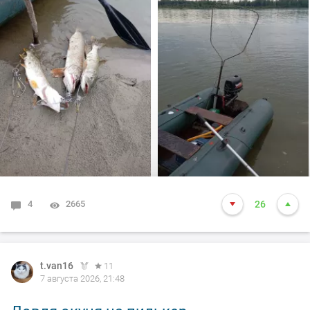
долбил до вечера выхода не как от слова совсем!!! Но
произошло не которое событие. Я предупредил деда
т.е собирайся домой, а сам от него 100м. И в отвес
между бревен я опустил блесну и понятно толи зацеп,
толи рыба, да оказалось опять дур махина, но я думаю
14-15 это точно. Так вот она меня помучила и я ее в
подсак, сильно ударила и в сплеск. Как так получилось
что в подсаке осталась одна блесна. Ну и как всегда
вам нхнч!!!
4
2665
26
t.van16
11
7 августа 2026, 21:48