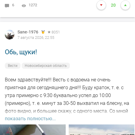
6
1272
20
Sane-1976
8051
7 августа 2026, 22:55
Обь, щуки!
Вести
Новосибирская область
Всем здравствуйте!!! Весть с водоема не очень
приятная для сегодняшнего дня!!! Буду краток, т. е. с
утра примерно с 9:30 буквально успел до 10:00
(примерно), т. е. минут за 30-50 выхватил на блесну, на
фото видно, и большее скажу, с одного места. Со мной
показать полностью...
был рыбак, который рыбачил с берега, т. е. я его увез
на остров на белую рыбу, а сам дальше, как обычно, по
корягам. Уже много написал)))). Так вот, сегодня