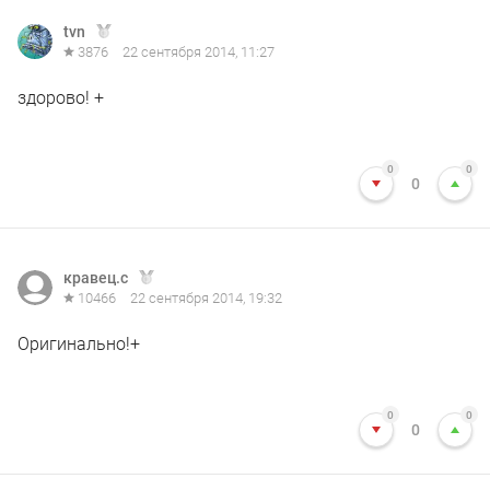
tvn
3876
22 сентября 2014, 11:27
здорово! +
0
0
0
кравец.с
10466
22 сентября 2014, 19:32
Оригинально!+
0
0
0