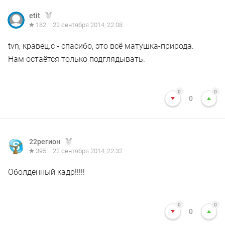
etit
182
22 сентября 2014, 22:08
tvn, кравец.с - спасибо, это всё матушка-природа.
Нам остаётся только подглядывать.
0
0
0
22регион
395
22 сентября 2014, 22:32
Оболденный кадр!!!!!
0
0
0