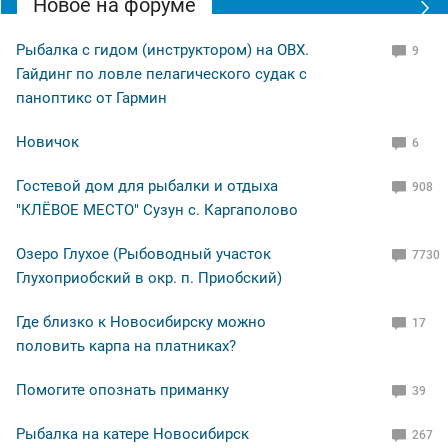
Новое на форуме
Рыбалка с гидом (инструктором) на ОВХ.
9
Гайдинг по ловле пелагического судак с
паноптикс от Гармин
Новичок
6
Гостевой дом для рыбалки и отдыха
908
"КЛЁВОЕ МЕСТО" Сузун с. Каргаполово
Озеро Глухое (Рыбоводный участок
7730
Глухоприобский в окр. п. Приобский)
Где близко к Новосибирску можно
17
половить карпа на платниках?
Помогите опознать приманку
39
Рыбалка на катере Новосибирск
267