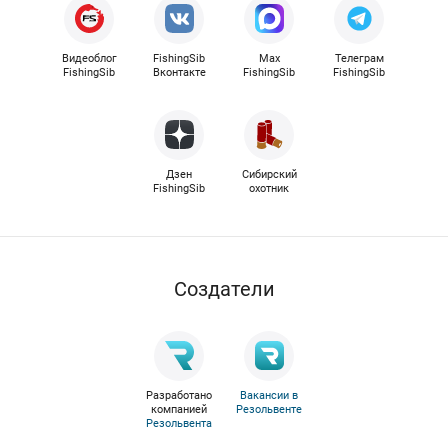
Видеоблог
FishingSib
Max
Телеграм
FishingSib
Вконтакте
FishingSib
FishingSib
Дзен
Сибирский
FishingSib
охотник
Cоздатели
Разработано
Вакансии в
компанией
Резольвенте
Резольвента