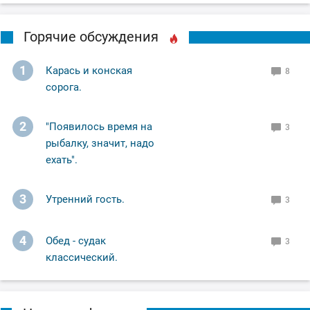
Горячие обсуждения
1
Карась и конская
8
сорога.
2
"Появилось время на
3
рыбалку, значит, надо
ехать".
3
Утренний гость.
3
4
Обед - судак
3
классический.