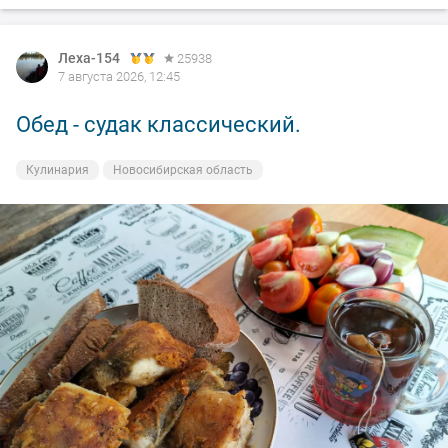
Леха-154
Леха-154
25938
25938
7 августа 2026, 12:45
7 августа 2026, 00:14
Обед - судак классический.
Вечерка.
Кулинария
На рыбалке
Новосибирская область
Новосибирская область