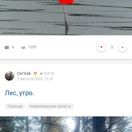
0
1293
5
CerVak
CerVak
22578
22578
5 августа 2026, 12:29
5 августа 2026, 12:26
Лес, утро.
Кудряшевская протока.
Природа
На рыбалке
Новосибирская область
Новосибирская область