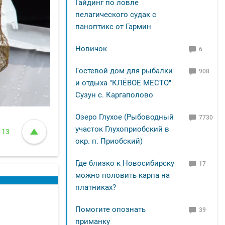
Гайдинг по ловле
пелагического судак с
паноптикс от Гармин
Новичок
6
Гостевой дом для рыбалки
908
и отдыха "КЛЁВОЕ МЕСТО"
Сузун с. Каргаполово
Озеро Глухое (Рыбоводный
7730
участок Глухоприобский в
13
окр. п. Приобский)
Где близко к Новосибирску
17
можно половить карпа на
платниках?
Помогите опознать
39
приманку