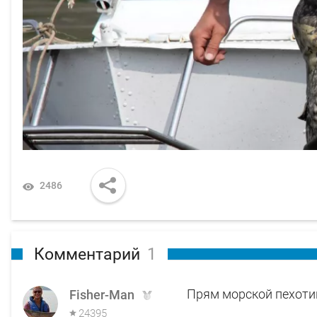
2486
Комментарий
1
Прям морской пехотин
Fisher-Man
24395