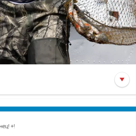
ец! +!