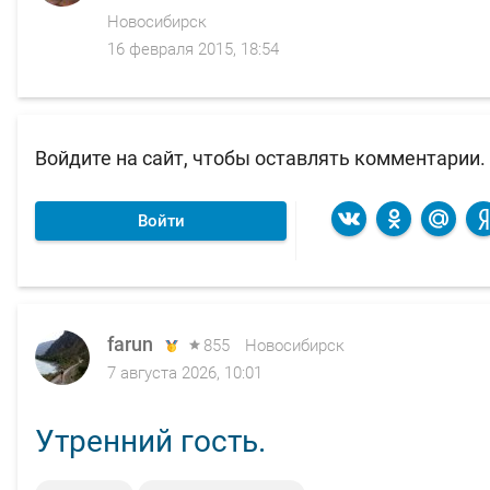
Новосибирск
16 февраля 2015, 18:54
Войдите на сайт, чтобы оставлять комментарии.
Войти
farun
farun
farun
farun
farun
855
855
855
855
855
Новосибирск
Новосибирск
Новосибирск
Новосибирск
Новосибирск
7 августа 2026, 10:01
7 августа 2026, 10:01
7 августа 2026, 10:01
7 августа 2026, 10:01
7 августа 2026, 10:01
Утренний гость.
Не ждали
Была Лиственница
Башкаус, вечер
Лис близ деревни Балыкча