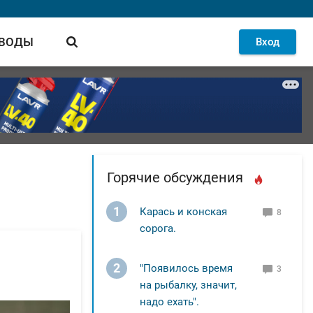
 ВОДЫ
Вход
Горячие обсуждения
1
Карась и конская
8
сорога.
2
"Появилось время
3
на рыбалку, значит,
надо ехать".