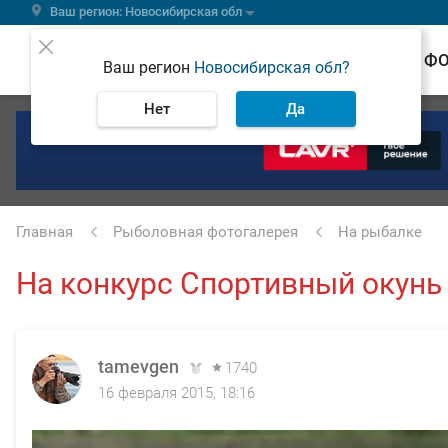
Ваш регион: Новосибирская обл
ВЕСТИ
Ф
Ваш регион
Новосибирская обл?
Нет
Да
Главная
Рыболовная фотогалерея
На рыбалке
На конкурс Спортивный окунь
tamevgen
1740
16 февраля 2015, 18:16