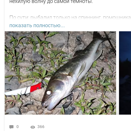
нехилую волну до самой темноты.
По сути: рыбалил только на спиннинг, помощника
показать полностью...
С вечера поклёвок не увидел. Наступило тёмное в
нет, почти. Первая поклёвка "под ногами" в 22-45
"Кайды"). Вторая поклёвка ближе к 03-00 ч, размер
Пришёл рассвет. Началась движуха на воде, но не
"вертушки" медного окраса 3 номера. Поймал 5 шт
пятнадцать, затем будто там язя и не было.
В общем свободное "окно" закрыл рыбалкой, чему 
По уровню воды всё путём, особых спадов и скач
0
366