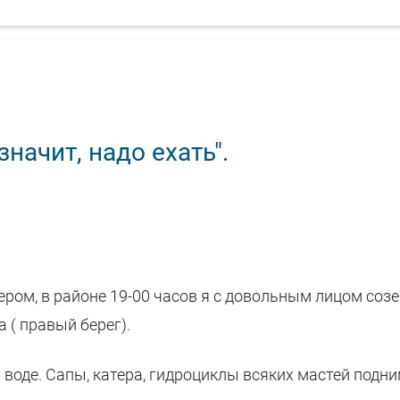
начит, надо ехать".
чером, в районе 19-00 часов я с довольным лицом соз
 ( правый берег).
а воде. Сапы, катера, гидроциклы всяких мастей подн