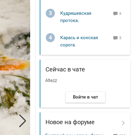
3
Кудряшевская
6
протока.
4
Карась и конская
5
сорога.
Сейчас в чате
Altezz
Войти в чат
Новое на форуме