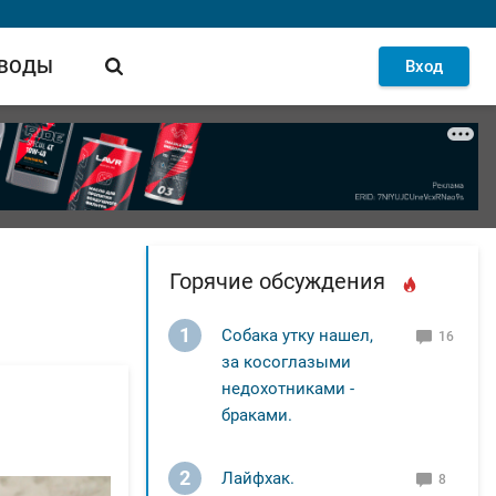
 ВОДЫ
Вход
Горячие обсуждения
1
Собака утку нашел,
16
за косоглазыми
недохотниками -
браками.
2
Лайфхак.
8