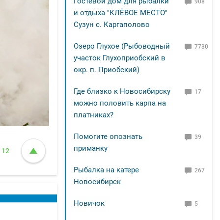
Гостевой дом для рыбалки
908
и отдыха "КЛЁВОЕ МЕСТО"
Сузун с. Каргаполово
Озеро Глухое (Рыбоводный
7730
участок Глухоприобский в
окр. п. Приобский)
Где близко к Новосибирску
17
можно половить карпа на
платниках?
Помогите опознать
39
приманку
12
Рыбалка на катере
267
Новосибирск
Новичок
5