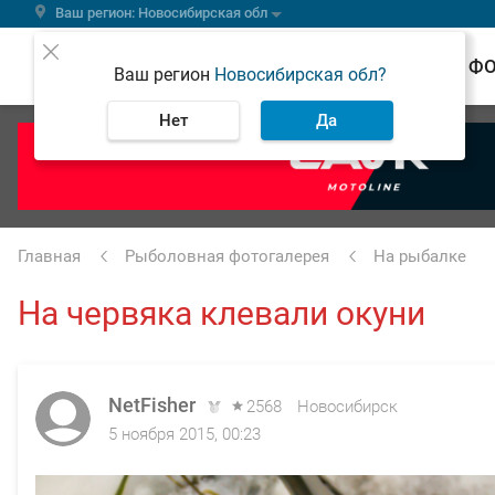
Ваш регион: Новосибирская обл
ВЕСТИ
Ф
Ваш регион
Новосибирская обл?
Нет
Да
Главная
Рыболовная фотогалерея
На рыбалке
На червяка клевали окуни
NetFisher
2568
Новосибирск
5 ноября 2015, 00:23