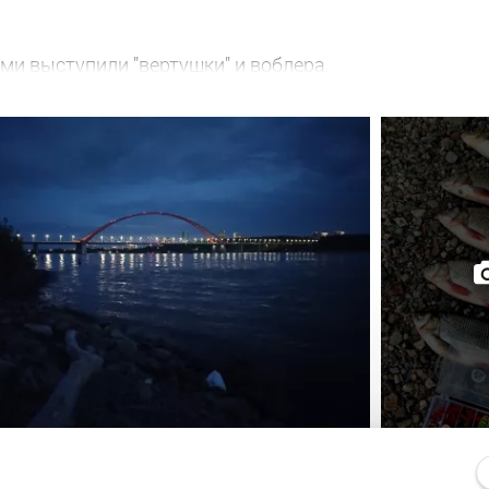
ми выступили "вертушки" и воблера.
ремя. Стихло в округе. Рыбаки есть. Комары есть. А, 
, и судачок грамм на 500 жадно атаковал утюг в 100 к
 грамм так 95), и на этом всё!
 транспортных средств. Вышел язь на охоту. В приор
ук, один сошёл, ну и хорошо. Активность по времени 
и рад.
ков не наблюдал. Малёк в изобилии, плавает вольготн