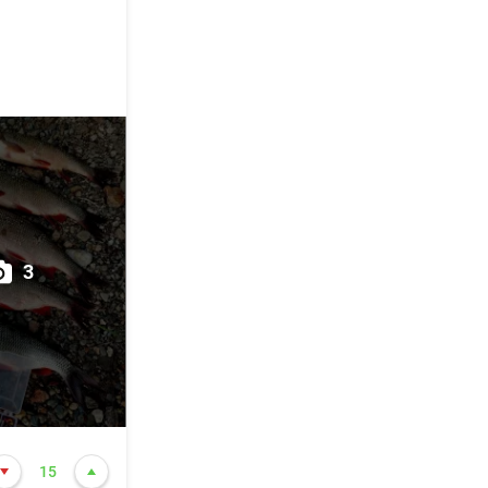
вот судака
узове от
итете
3
минут
о.
15