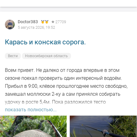
не наблюдал. Малёк в изобилии, плавает вольготно.
Рыбакам, НХНЧ и рыбацких дней!
Doctor383
27709
5 августа 2026, 19:52
Карась и конская сорога.
Вести
Новосибирская область
Всем привет. Не далеко от города впервые в этом
сезоне поехал проверить один интересный водоём.
Прибыл в 9:00, клёвое прошлогоднее место свободно,
замешал моллюски 2-ку а сам принялся собирать
удочку в росте 5,4м. Пока разложился тесто
показать полностью...
настоялось, 5-ть закормочных забросов и в бой.
Заброс за забросом, рыба кормится, видно по
характерным пузырям на воде а поклёвок нет. Минут
через 30-ть на очередном забросе подъём поплавка,