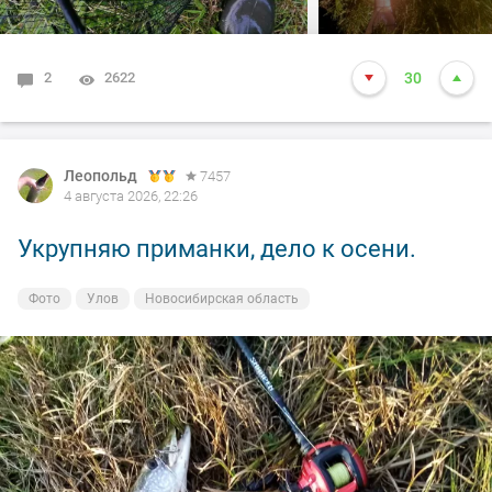
2
2622
30
Леопольд
7457
4 августа 2026, 22:26
Укрупняю приманки, дело к осени.
Фото
Улов
Новосибирская область