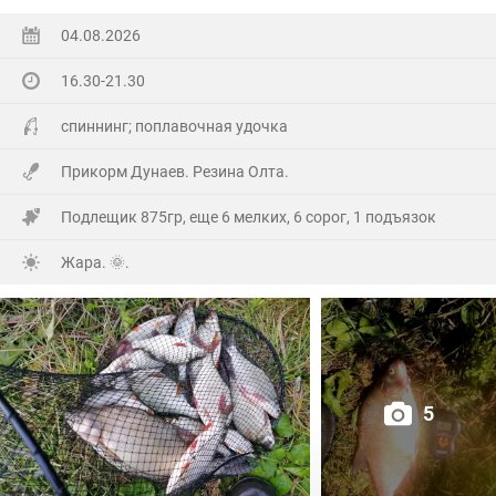
Ну а так все как обычно, свои 2.5 кг белой рыбы
поймал.
04.08.2026
16.30-21.30
На заказе еще покидал спиннинг. Поймал 8 наников.
Отпустил, и пошел домой.
спиннинг; поплавочная удочка
Прикорм Дунаев. Резина Олта.
Подлещик 875гр, еще 6 мелких, 6 сорог, 1 подъязок
Жара. 🌞.
5