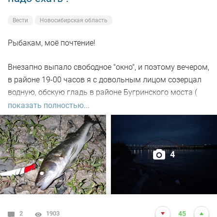
Вести
Новосибирская область
Рыбакам, моё почтение!
Внезапно выпало свободное "окно", и поэтому вечером,
в районе 19-00 часов я с довольным лицом созерцал
водную, обскую гладь в районе Бугринского моста (
правый берег).
показать полностью...
Отдыхающего люда просто тьма, и на берегу ,и на
воде. Сапы, катера, гидроциклы всяких мастей
4
поднимали нехилую волну до самой темноты.
По сути: рыбалил только на спиннинг, помощниками
выступили "вертушки" и воблера.
2
1903
45
С вечера поклёвок не увидел. Наступило тёмное время.