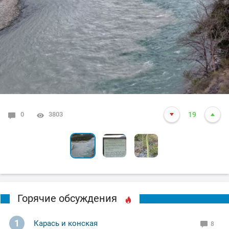
0
6
0
3803
4647
3578
19
10
7
Горячие обсуждения
1
Карась и конская
8