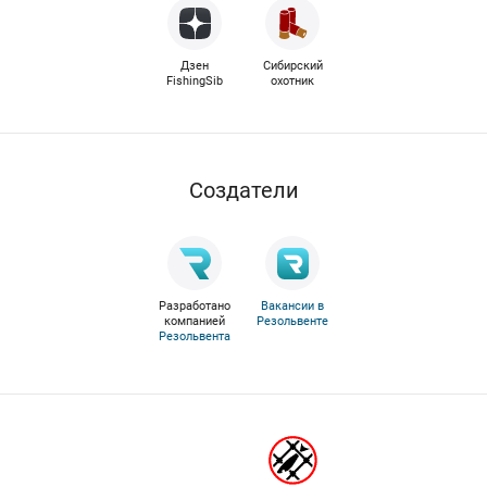
Дзен
Сибирский
FishingSib
охотник
Cоздатели
Разработано
Вакансии в
компанией
Резольвенте
Резольвента