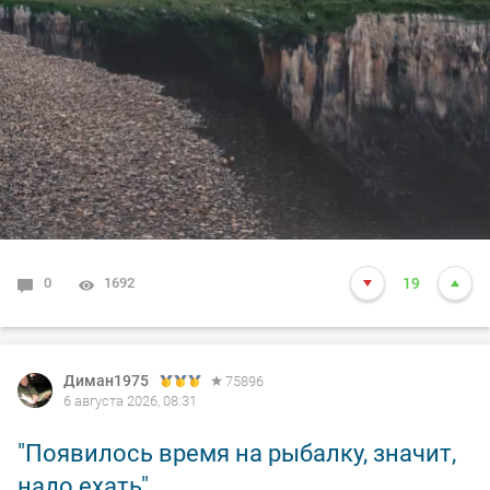
0
1692
19
Диман1975
75896
6 августа 2026, 08:31
"Появилось время на рыбалку, значит,
надо ехать".