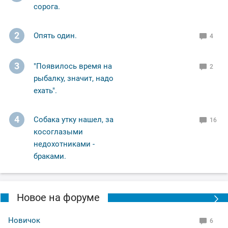
сорога.
2
Опять один.
4
3
"Появилось время на
2
рыбалку, значит, надо
ехать".
4
Собака утку нашел, за
16
косоглазыми
недохотниками -
браками.
Новое на форуме
Новичок
6