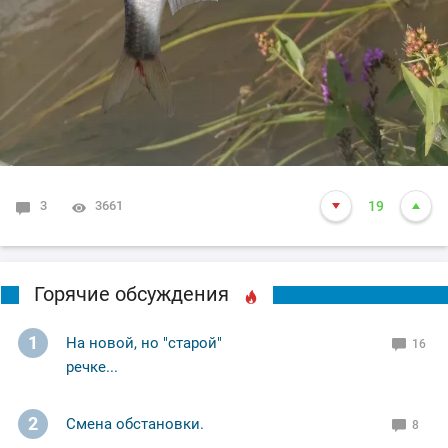
3
3661
19
Горячие обсуждения
1
На новой, но "старой"
16
речке...
2
Смена обстановки.
8