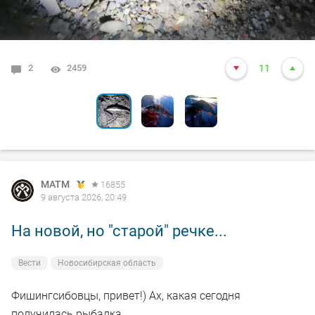
2
0
0
2459
4350
4287
11
11
3
MATM
16855
9 августа 2026, 20:49
На новой, но "старой" речке...
Вести
Новосибирская область
Фишингсибовцы, привет!) Ах, какая сегодня
получилась рыбалка...