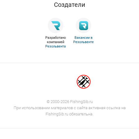
Cоздатели
Разработано
Вакансии в
компанией
Резольвенте
Резольвента
© 2000-2026 FishingSib.ru
При использовании материалов с сайта активная ссылка на
FishingSib.ru обязательна.