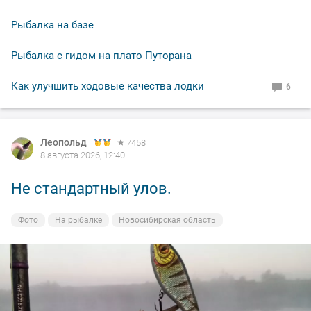
Рыбалка на базе
Рыбалка с гидом на плато Путорана
Как улучшить ходовые качества лодки
6
Леопольд
Леопольд
7458
7458
8 августа 2026, 12:40
8 августа 2026, 12:38
Не стандартный улов.
Утренняя красотка.
Фото
Фото
На рыбалке
На рыбалке
Новосибирская область
Новосибирская область