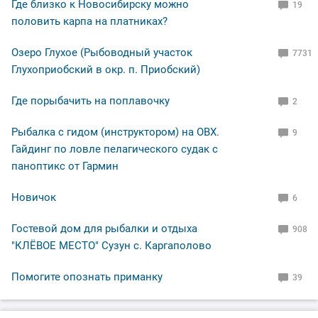
Где близко к Новосибирску можно
19
половить карпа на платниках?
Озеро Глухое (Рыбоводный участок
7731
Глухоприобский в окр. п. Приобский)
Где порыбачить на поплавочку
2
Рыбалка с гидом (инструктором) на ОВХ.
9
Гайдинг по ловле пелагического судак с
паноптикс от Гармин
Новичок
6
Гостевой дом для рыбалки и отдыха
908
"КЛЁВОЕ МЕСТО" Сузун с. Каргаполово
Помогите опознать приманку
39