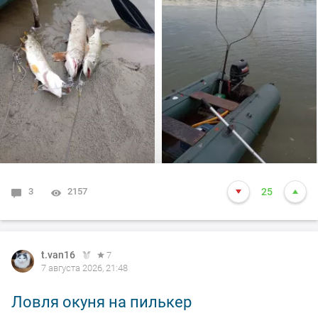
произошло не которое событие. Я предупредил деда
т.е собирайся домой, а сам от него 100м. И в отвес
между бревен я опустил блесну и понятно толи зацеп,
толи рыба, да оказалось опять дур махина, но я думаю
14-15 это точно. Так вот она меня помучила и я ее в
подсак, сильно ударила и в сплеск. Как так получилось
что в подсаке осталась одна блесна. Ну и как всегда
вам нхнч!!!
3
2157
25
t.van16
7
7 августа 2026, 21:48
Ловля окуня на пилькер