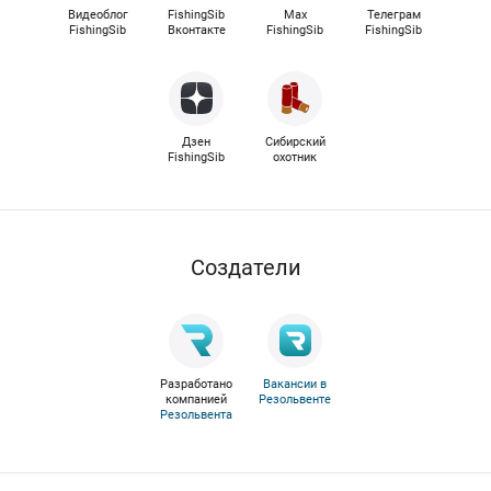
Видеоблог
FishingSib
Max
Телеграм
FishingSib
Вконтакте
FishingSib
FishingSib
Дзен
Сибирский
FishingSib
охотник
Cоздатели
Разработано
Вакансии в
компанией
Резольвенте
Резольвента