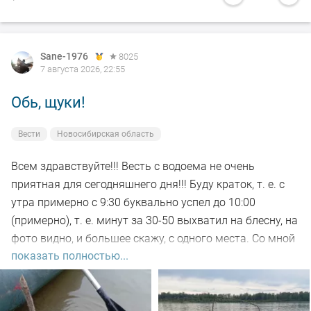
Sane-1976
8025
7 августа 2026, 22:55
Обь, щуки!
Вести
Новосибирская область
Всем здравствуйте!!! Весть с водоема не очень
приятная для сегодняшнего дня!!! Буду краток, т. е. с
утра примерно с 9:30 буквально успел до 10:00
(примерно), т. е. минут за 30-50 выхватил на блесну, на
фото видно, и большее скажу, с одного места. Со мной
показать полностью...
был рыбак, который рыбачил с берега, т. е. я его увез
на остров на белую рыбу, а сам дальше, как обычно, по
корягам. Уже много написал)))). Так вот, сегодня
долбил до вечера выхода не как от слова совсем!!! Но