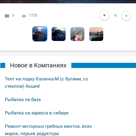
0
0
1
0
1729
1615
8032
6105
10
9
2
6
Новое в Компаниях
Тент на лодку Казанка-М (с булями, со
стеклом) Акция!
Рыбалка на базе
Рыбалка на хариуса в сибири
Ремонт моторных гребных винтов, всех
марок, перьев редуктора.