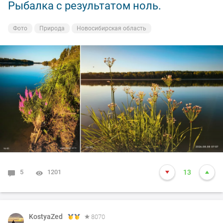
Рыбалка с результатом ноль.
Фото
Природа
Новосибирская область
5
1201
13
KostyaZed
8070