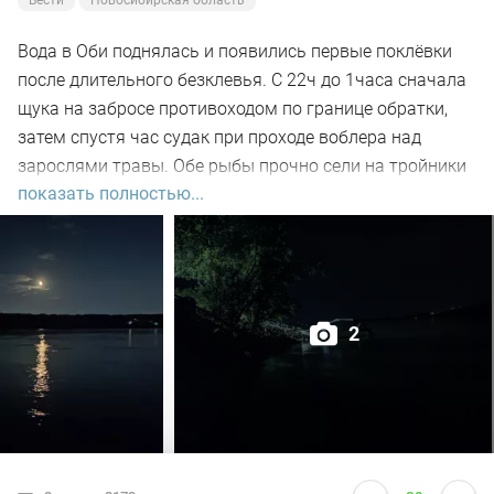
Вода в Оби поднялась и появились первые поклёвки
после длительного безклевья. С 22ч до 1часа сначала
щука на забросе противоходом по границе обратки,
затем спустя час судак при проходе воблера над
зарослями травы. Обе рыбы прочно сели на тройники
показать полностью...
и при чистке оказались с пустыми желудками. Ждем
дальнейших поклёвок.
2