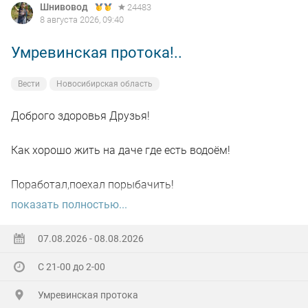
Шнивовод
24483
8 августа 2026, 09:40
Умревинская протока!..
Вести
Новосибирская область
Доброго здоровья Друзья!
Как хорошо жить на даче где есть водоём!
Поработал,поехал порыбачить!
показать полностью...
Вот так я и поступил вчера, сначала
поработал"цирюльником" 😂в теплицах!
07.08.2026 - 08.08.2026
С 21-00 до 2-00
А вечером захотелось повторить предыдущее "ночное
рандеву"!
Умревинская протока