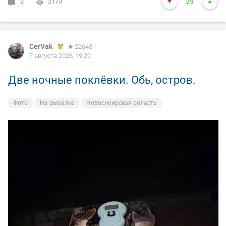
2
2173
29
CerVak
22643
7 августа 2026, 19:20
Две ночные поклёвки. Обь, остров.
Фото
На рыбалке
Новосибирская область