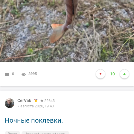
0
3995
10
CerVak
22643
7 августа 2026, 19:40
Ночные поклевки.
Вести
Новосибирская область