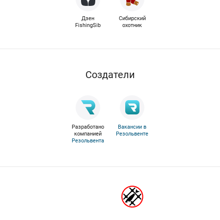
Дзен
Сибирский
FishingSib
охотник
Cоздатели
Разработано
Вакансии в
компанией
Резольвенте
Резольвента