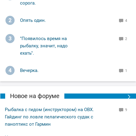
сорога.
2
Опять один.
4
3
"Появилось время на
2
рыбалку, значит, надо
ехать".
4
Вечерка.
1
Новое на форуме
Рыбалка с гидом (инструктором) на ОВХ.
9
Гайдинг по ловле пелагического судак с
паноптикс от Гармин