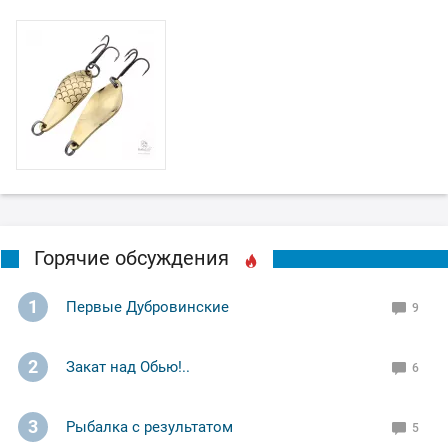
Горячие обсуждения
1
Первые Дубровинские
9
2
Закат над Обью!..
6
3
Рыбалка с результатом
5