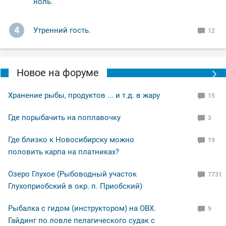
ноль.
4
Утренний гость.
12
Новое на форуме
Хранение рыбы, продуктов ... и т.д. в жару
15
Где порыбачить на поплавочку
3
Где близко к Новосибирску можно
19
половить карпа на платниках?
Озеро Глухое (Рыбоводный участок
7731
Глухоприобский в окр. п. Приобский)
Рыбалка с гидом (инструктором) на ОВХ.
9
Гайдинг по ловле пелагического судак с