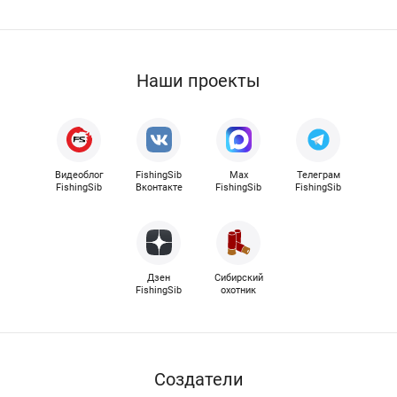
Наши проекты
Видеоблог
FishingSib
Max
Телеграм
FishingSib
Вконтакте
FishingSib
FishingSib
Дзен
Сибирский
FishingSib
охотник
Cоздатели