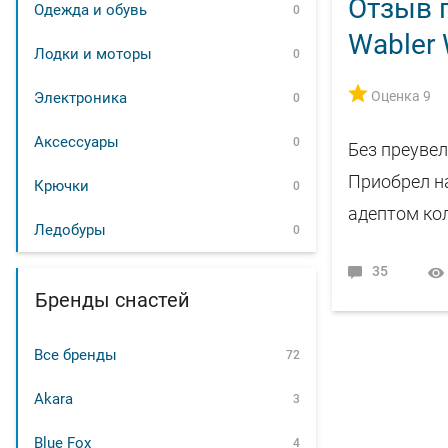
Отзыв п
Одежда и обувь
0
Wabler
Лодки и моторы
0
Оценка 9
Электроника
0
Аксессуары
0
Без преуве
Приобрел на
Крючки
0
адептом кол
Ледобуры
0
35
Бренды снастей
Все бренды
72
Akara
3
Blue Fox
4