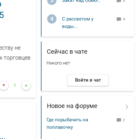
3
Закат над Обью!..
4
р
5
4
С рассветом у
4
воды...
еству не
Сейчас в чате
х торговцев
Никого нет
Войти в чат
1
Новое на форуме
Где порыбачить на
2
поплавочку