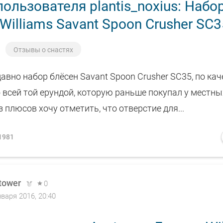
ользователя plantis_noxius: Набо
Williams Savant Spoon Crusher SC3
Отзывы о снастях
авно набор блёсен Savant Spoon Crusher SC35, по кач
 всей той ерундой, которую раньше покупал у местны
з плюсов хочу отметить, что отверстие для...
1981
tower
0
нваря 2016, 20:40