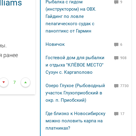
lliams
Рыбалка с гидом
9
(инструктором) на ОВХ.
Гайдинг по ловле
пелагического судак с
паноптикс от Гармин
Новичок
ны.
6
я ранее
Гостевой дом для рыбалки
908
и отдыха "КЛЁВОЕ МЕСТО"
Сузун с. Каргаполово
7
Озеро Глухое (Рыбоводный
7730
участок Глухоприобский в
окр. п. Приобский)
Где близко к Новосибирску
17
можно половить карпа на
платниках?