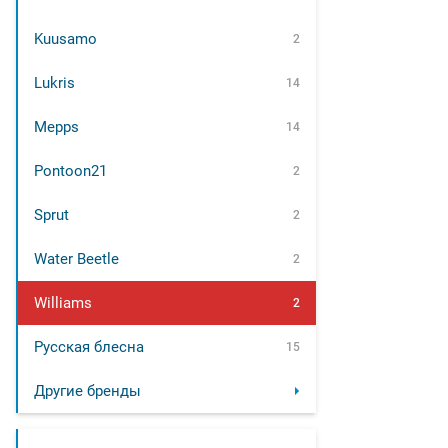
Kuusamo
2
Lukris
14
Mepps
14
Pontoon21
2
Sprut
2
Water Beetle
2
Williams
2
Русская блесна
15
Другие бренды