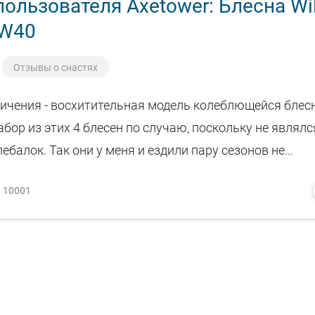
ользователя Axetower: Блесна Wi
 W40
Отзывы о снастях
личения - восхитительная модель колеблющейся блес
бор из этих 4 блесен по случаю, поскольку не являлс
ебалок. Так они у меня и ездили пару сезонов не...
10001