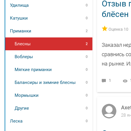
Отзыв п
Удилища
0
блёсен 
Катушки
0
Оценка 10
Приманки
2
Блесны
2
Заказал нед
сравнись со
Воблеры
0
на рынке. И
Мягкие приманки
0
1
Балансиры и зимние блесны
0
Мормышки
0
Axe
Другие
0
28 я
Леска
0