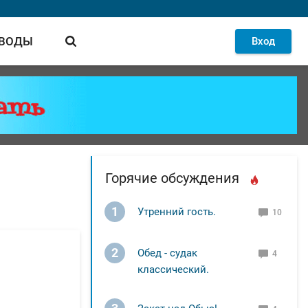
 ВОДЫ
Вход
Горячие обсуждения
1
Утренний гость.
10
2
Обед - судак
4
классический.