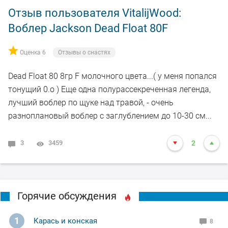
Отзыв пользователя VitalijWood:
Воблер Jackson Dead Float 80F
Оценка 6
Отзывы о снастях
Dead Float 80 8гр F молочного цвета...( у меня попался
тонущий 0.о ) Еще одна полурассекреченная легенда,
лучший воблер по щуке над травой, - очень
разноплановый воблер с заглублением до 10-30 см...
3
3459
2
Горячие обсуждения
1
Карась и конская
8