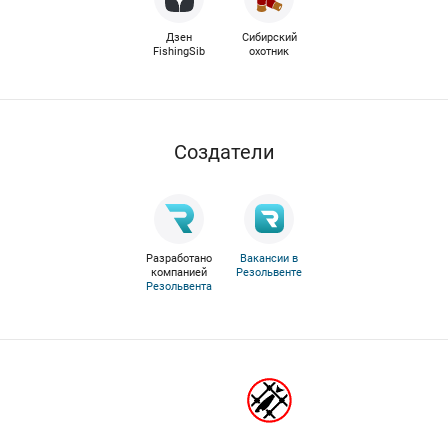
Дзен
Сибирский
FishingSib
охотник
Cоздатели
Разработано
Вакансии в
компанией
Резольвенте
Резольвента