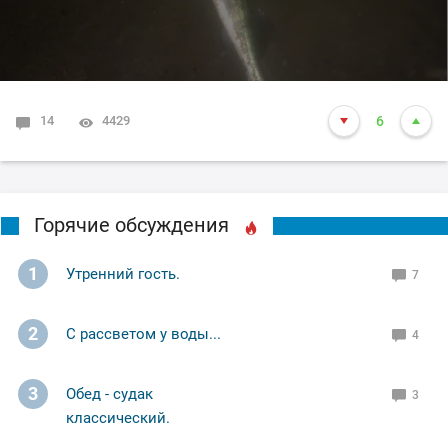
14
4429
6
Горячие обсуждения
1
Утренний гость.
7
2
С рассветом у воды...
4
3
Обед - судак
3
классический.