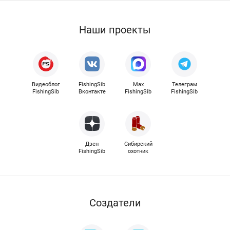
Наши проекты
Видеоблог
FishingSib
Max
Телеграм
FishingSib
Вконтакте
FishingSib
FishingSib
Дзен
Сибирский
FishingSib
охотник
Cоздатели