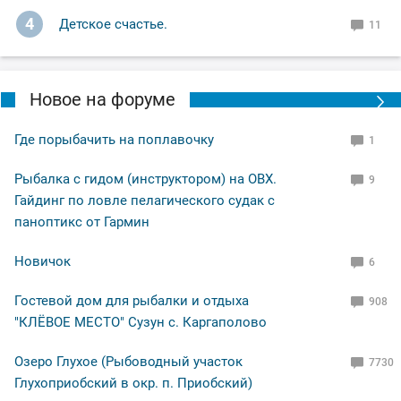
4
Детское счастье.
11
Новое на форуме
Где порыбачить на поплавочку
1
Рыбалка с гидом (инструктором) на ОВХ.
9
Гайдинг по ловле пелагического судак с
паноптикс от Гармин
Новичок
6
Гостевой дом для рыбалки и отдыха
908
"КЛЁВОЕ МЕСТО" Сузун с. Каргаполово
Озеро Глухое (Рыбоводный участок
7730
Глухоприобский в окр. п. Приобский)