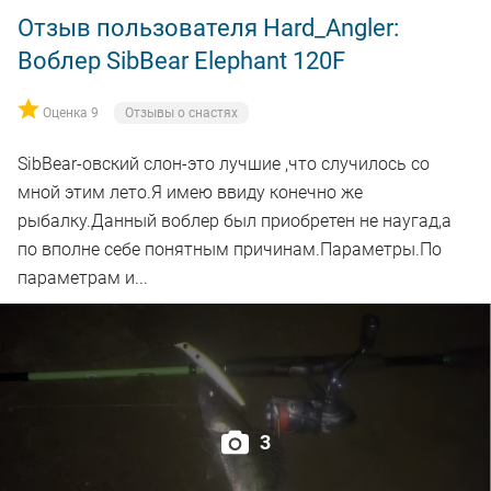
Отзыв пользователя Hard_Angler:
Воблер SibBear Elephant 120F
Оценка 9
Отзывы о снастях
SibBear-овский слон-это лучшие ,что случилось со
мной этим лето.Я имею ввиду конечно же
рыбалку.Данный воблер был приобретен не наугад,а
по вполне себе понятным причинам.Параметры.По
параметрам и...
3