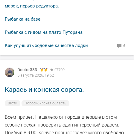
не было.
марок, перьев редуктора.
Рыбалка на базе
В общем свободное "окно" закрыл рыбалкой, чему и
рад.
Рыбалка с гидом на плато Путорана
По уровню воды всё путём, особых спадов и скачков
Как улучшить ходовые качества лодки
6
не наблюдал. Малёк в изобилии, плавает вольготно.
Рыбакам, НХНЧ и рыбацких дней!
Doctor383
27709
5 августа 2026, 19:52
Карась и конская сорога.
Вести
Новосибирская область
Всем привет. Не далеко от города впервые в этом
сезоне поехал проверить один интересный водоём.
Прибыл в 9:00, клёвое прошлогоднее место свободно,