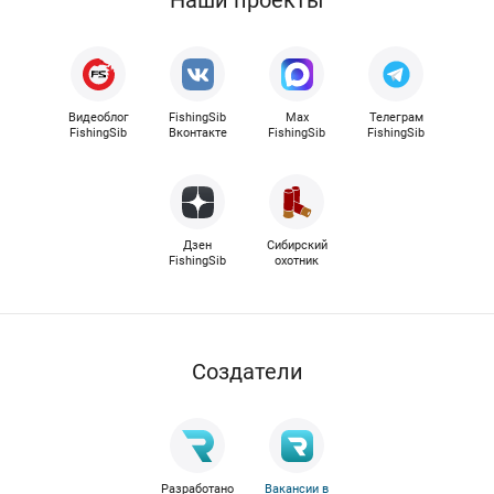
Наши проекты
Видеоблог
FishingSib
Max
Телеграм
FishingSib
Вконтакте
FishingSib
FishingSib
Дзен
Сибирский
FishingSib
охотник
Cоздатели
Разработано
Вакансии в