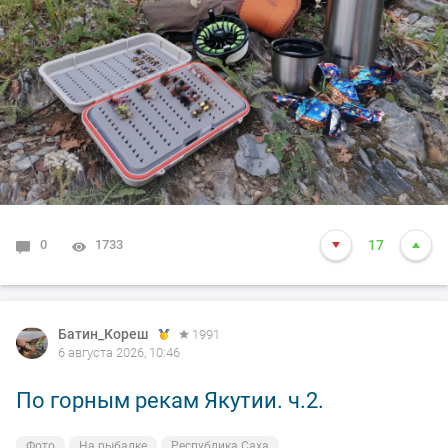
0
1733
17
Батин_Кореш
1991
6 августа 2026, 10:46
По горным рекам Якутии. ч.2.
Фото
На рыбалке
Республика Саха