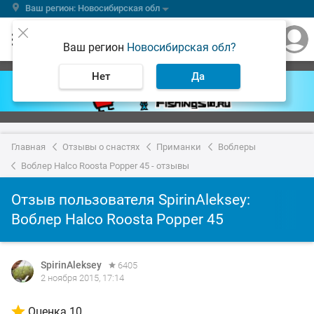
Ваш регион: Новосибирская обл
Ваш регион
Новосибирская обл?
Нет
Да
Главная
Отзывы о снастях
Приманки
Воблеры
Воблер Halco Roosta Popper 45 - отзывы
Отзыв пользователя SpirinAleksey:
Воблер Halco Roosta Popper 45
SpirinAleksey
6405
2 ноября 2015, 17:14
Оценка 10