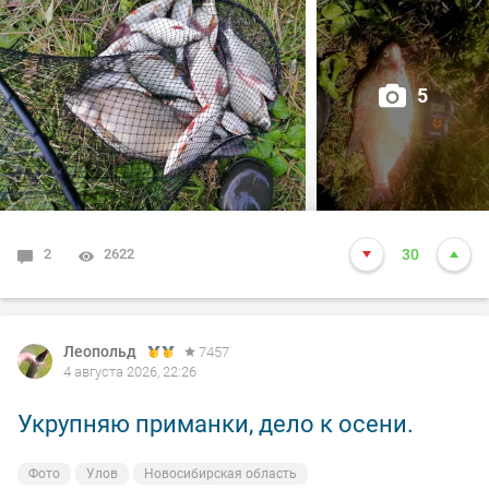
5
2
2622
30
Леопольд
7457
4 августа 2026, 22:26
Укрупняю приманки, дело к осени.
Фото
Улов
Новосибирская область