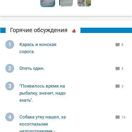
Горячие обсуждения
1
Карась и конская
8
сорога.
2
Опять один.
4
3
"Появилось время на
2
рыбалку, значит, надо
ехать".
4
Собака утку нашел, за
16
косоглазыми
недохотниками -