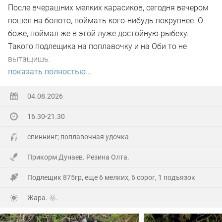
После вчерашних мелких карасиков, сегодня вечером
пошел на болото, поймать кого-нибудь покрупнее. О
боже, поймал же в этой луже достойную рыбеху.
Такого подлещика на поплавочку и на Оби то не
вытащишь.
показать полностью...
Ну а так все как обычно, свои 2.5 кг белой рыбы
поймал.
04.08.2026
16.30-21.30
На заказе еще покидал спиннинг. Поймал 8 наников.
Отпустил, и пошел домой.
спиннинг; поплавочная удочка
Прикорм Дунаев. Резина Олта.
Подлещик 875гр, еще 6 мелких, 6 сорог, 1 подъязок
Жара. 🌞.