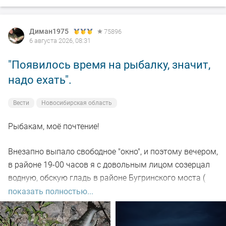
Диман1975
75896
6 августа 2026, 08:31
"Появилось время на рыбалку, значит,
надо ехать".
Вести
Новосибирская область
Рыбакам, моё почтение!
Внезапно выпало свободное "окно", и поэтому вечером,
в районе 19-00 часов я с довольным лицом созерцал
водную, обскую гладь в районе Бугринского моста (
правый берег).
показать полностью...
Отдыхающего люда просто тьма, и на берегу ,и на