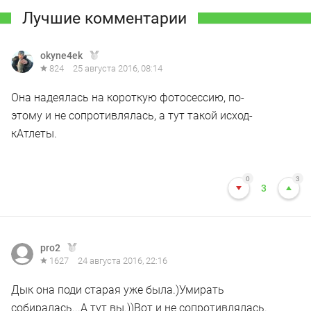
Лучшие комментарии
okyne4ek
824
25 августа 2016, 08:14
Она надеялась на короткую фотосессию, по-
этому и не сопротивлялась, а тут такой исход-
кАтлеты.
0
3
3
pro2
1627
24 августа 2016, 22:16
Дык она поди старая уже была.)Умирать
собиралась...А тут вы.))Вот и не сопротивлялась.