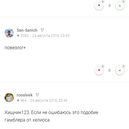
0
0
0
San-Sanich
5282
24 августа 2016, 23:45
повезло!+
0
0
0
roosleek
964
24 августа 2016, 23:49
Хищник123, Если не ошибаюсь это подобие
гамблера от хелиоса