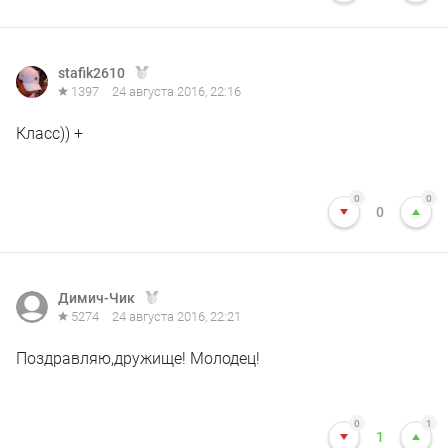
stafik2610
1397
24 августа 2016, 22:16
Класс)) +
0
0
0
Димич-Чик
5274
24 августа 2016, 22:21
Поздравляю,дружище! Молодец!
0
1
1