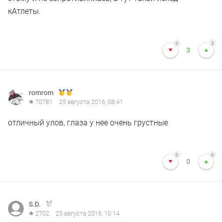
кАтлеты.
0
3
3
romrom
70781
25 августа 2016, 08:41
отличный улов, глаза у нее очень грустные
0
0
0
S.D.
2702
25 августа 2016, 10:14