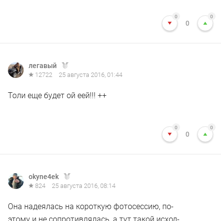
0
0
0
легавый
12722
25 августа 2016, 01:44
Толи еще будет ой еей!!! ++
0
0
0
okyne4ek
824
25 августа 2016, 08:14
Она надеялась на короткую фотосессию, по-
этому и не сопротивлялась, а тут такой исход-