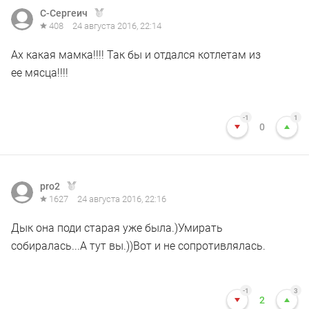
С-Сергеич
408
24 августа 2016, 22:14
Ах какая мамка!!!! Так бы и отдался котлетам из
ее мясца!!!!
-1
1
0
pro2
1627
24 августа 2016, 22:16
Дык она поди старая уже была.)Умирать
собиралась...А тут вы.))Вот и не сопротивлялась.
-1
3
2