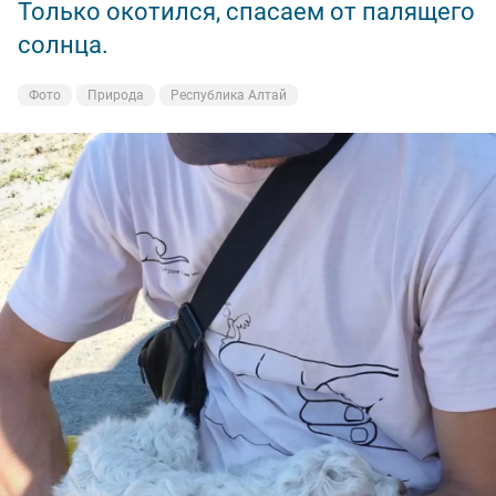
Только окотился, спасаем от палящего
Юнец
Рогатые
Горные растения
Горные растения
солнца.
Фото
Фото
Фото
Фото
Природа
Природа
Природа
Природа
Республика Алтай
Республика Алтай
Республика Алтай
Республика Алтай
Фото
Природа
Республика Алтай