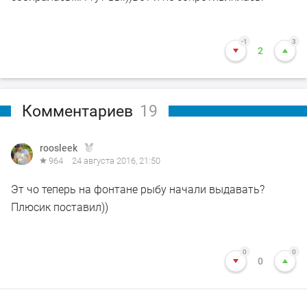
-1
3
2
Комментариев
19
roosleek
964
24 августа 2016, 21:50
Эт чо теперь на фонтане рыбу начали выдавать?
Плюсик поставил))
0
0
0