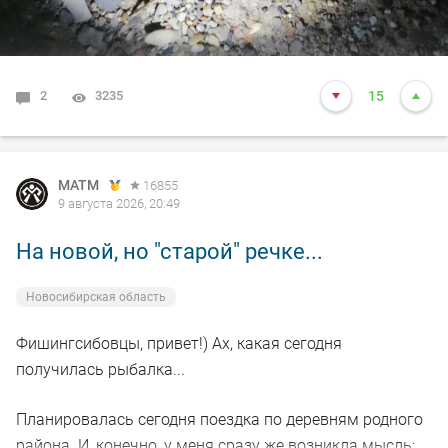
судака - подскажите как у вас результат в этом сезоне?
2
3235
15
MATM
16855
9 августа 2026, 20:49
На новой, но "старой" речке...
Новосибирская область
Фишингсибовцы, привет!) Ах, какая сегодня
получилась рыбалка...
Планировалась сегодня поездка по деревням родного
района. И, конечно, у меня сразу же возникла мысль: