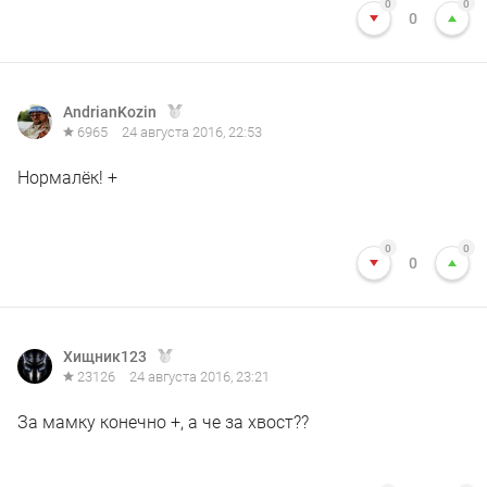
0
0
0
AndrianKozin
6965
24 августа 2016, 22:53
Нормалёк! +
0
0
0
Хищник123
23126
24 августа 2016, 23:21
За мамку конечно +, а че за хвост??