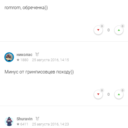
romrom, обреченка))
0
0
0
николас
1880
25 августа 2016, 14:15
Минус от гринписовцев походу))
0
0
0
Shuravin
6411
25 августа 2016, 14:23