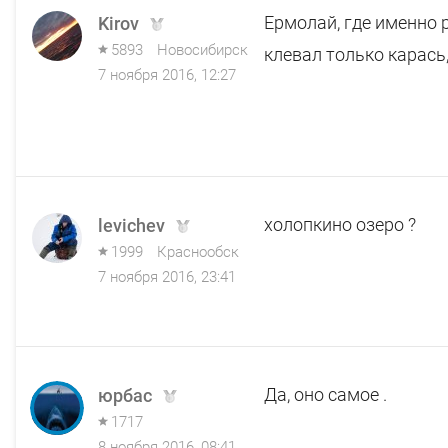
Ермолай, где именно 
Kirov
5893
Новосибирск
клевал только карась,
7 ноября 2016, 12:27
холопкино озеро ?
levichev
1999
Краснообск
7 ноября 2016, 23:41
Да, оно самое .
юрбас
1717
8 ноября 2016, 08:41