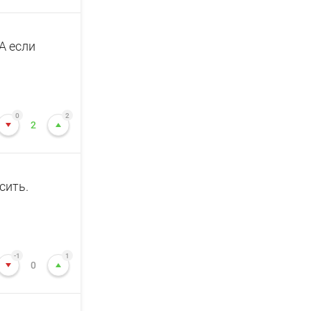
 А если
0
2
2
сить.
-1
1
0