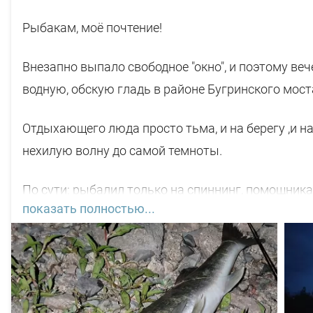
Рыбакам, моё почтение!
Внезапно выпало свободное "окно", и поэтому ве
водную, обскую гладь в районе Бугринского моста
Отдыхающего люда просто тьма, и на берегу ,и н
нехилую волну до самой темноты.
По сути: рыбалил только на спиннинг, помощника
показать полностью...
С вечера поклёвок не увидел. Наступило тёмное в
нет, почти. Первая поклёвка "под ногами" в 22-45
"Кайды"). Вторая поклёвка ближе к 03-00 ч, размер
Пришёл рассвет. Началась движуха на воде, но не