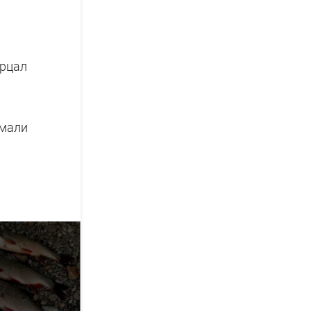
ерцал
имали
вот судака
узове от
итете