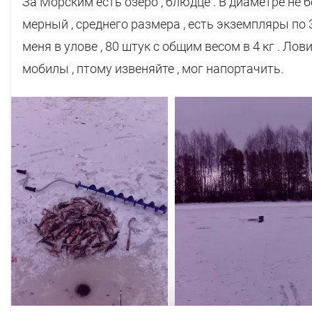
За Морским есть озеро , блюдце . В диаметре не б
мерный , среднего размера , есть экземпляры по 3
меня в улове , 80 штук с общим весом в 4 кг . Л
мобилы , птому извеняйте , мог напортачить.