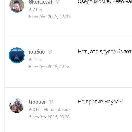
Озеро Москвичево нав
Skoroxvat
2149
5 ноября 2016, 22:29
Нет , это другое болот
юрбас
1717
5 ноября 2016, 22:35
На против Чауса?
trooper
316
Новосибирск
6 ноября 2016, 00:28