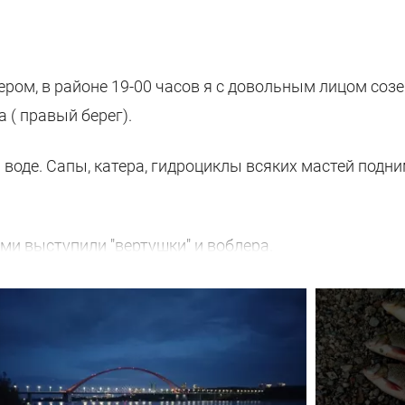
чером, в районе 19-00 часов я с довольным лицом соз
 ( правый берег).
а воде. Сапы, катера, гидроциклы всяких мастей подн
ми выступили "вертушки" и воблера.
ремя. Стихло в округе. Рыбаки есть. Комары есть. А, 
, и судачок грамм на 500 жадно атаковал утюг в 100 к
 грамм так 95), и на этом всё!
 транспортных средств. Вышел язь на охоту. В приор