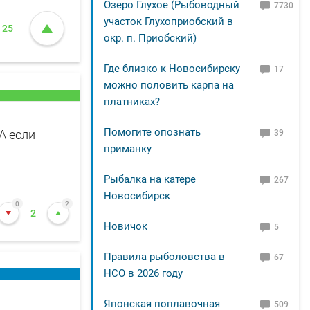
Озеро Глухое (Рыбоводный
7730
участок Глухоприобский в
25
окр. п. Приобский)
Где близко к Новосибирску
17
можно половить карпа на
платниках?
Помогите опознать
 А если
39
приманку
Рыбалка на катере
267
Новосибирск
0
2
2
Новичок
5
Правила рыболовства в
67
НСО в 2026 году
Японская поплавочная
509