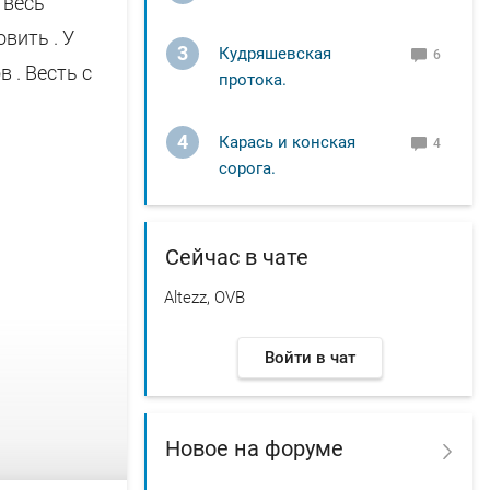
 весь
вить . У
3
Кудряшевская
6
 . Весть с
протока.
4
Карась и конская
4
сорога.
Сейчас в чате
Altezz, OVB
Войти в чат
Новое на форуме