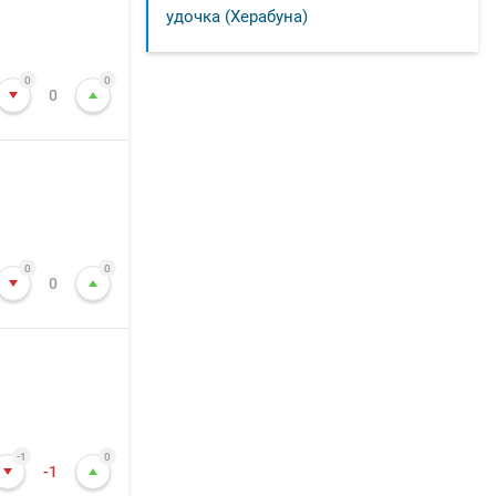
удочка (Херабуна)
0
0
0
0
0
0
-1
0
-1