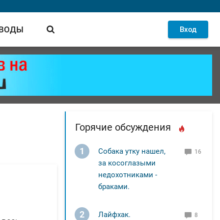
 ВОДЫ
Вход
Горячие обсуждения
1
Собака утку нашел,
16
за косоглазыми
недохотниками -
браками.
2
Лайфхак.
8