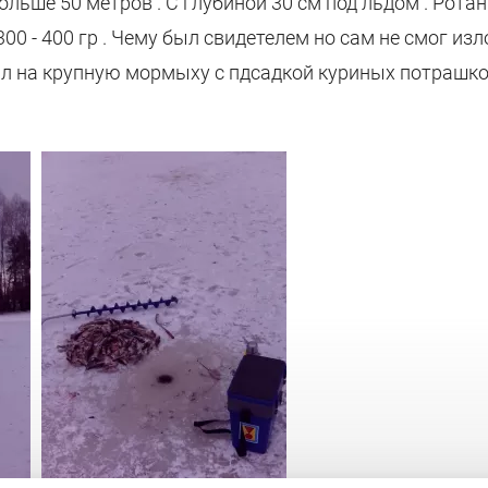
ольше 50 метров . С глубиной 30 см под льдом . Ротан
00 - 400 гр . Чему был свидетелем но сам не смог изло
овил на крупную мормыху с пдсадкой куриных потрашков