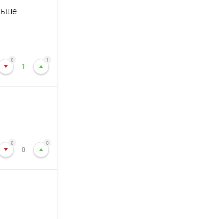
ньше
0
1
1
0
0
0