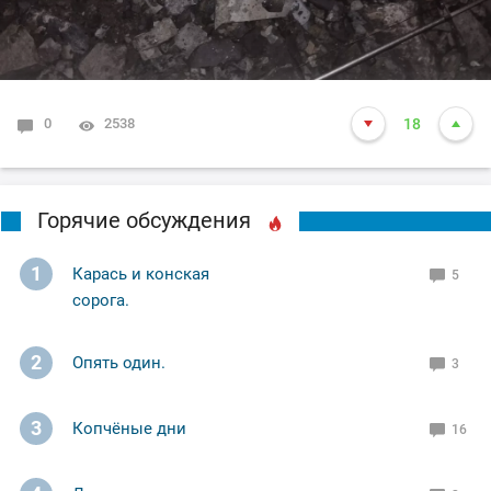
0
2538
18
Горячие обсуждения
1
Карась и конская
5
сорога.
2
Опять один.
3
3
Копчёные дни
16