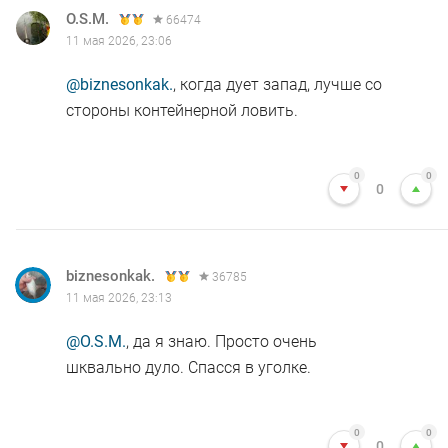
O.S.M.
66474
11 мая 2026, 23:06
@biznesonkak.
, когда дует запад, лучше со
стороны контейнерной ловить.
0
0
0
biznesonkak.
36785
11 мая 2026, 23:13
@O.S.M.
, да я знаю. Просто очень
шквально дуло. Спасся в уголке.
0
0
0