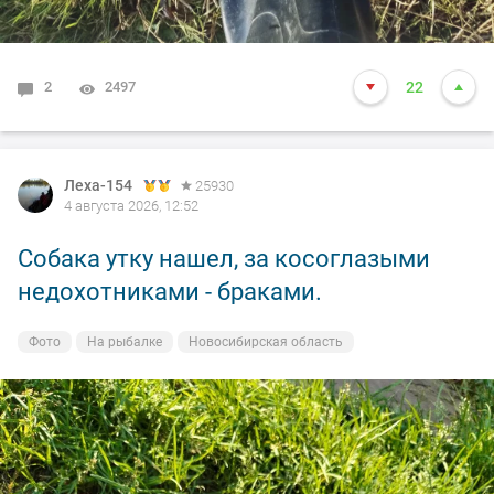
2
2497
22
Леха-154
25930
4 августа 2026, 12:52
Собака утку нашел, за косоглазыми
недохотниками - браками.
Фото
На рыбалке
Новосибирская область