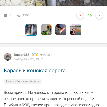
3
8
0
0
0
1958
8193
3844
3359
4859
16
10
7
6
8
Doctor383
27709
5 августа 2026, 19:52
Карась и конская сорога.
Новосибирская область
Всем привет. Не далеко от города впервые в этом
сезоне поехал проверить один интересный водоём.
Прибыл в 9:00, клёвое прошлогоднее место свободно,