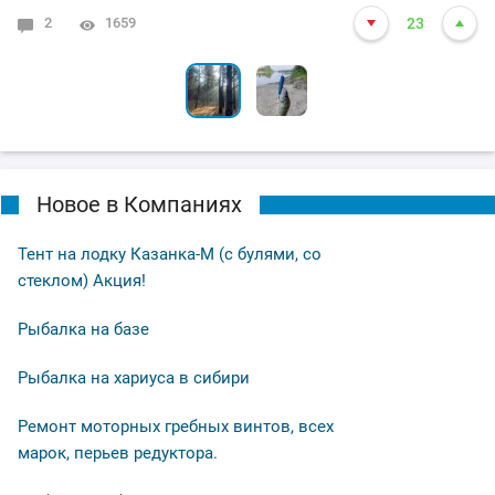
2
6
1659
1786
23
24
Новое в Компаниях
Тент на лодку Казанка-М (с булями, со
стеклом) Акция!
Рыбалка на базе
Рыбалка на хариуса в сибири
Ремонт моторных гребных винтов, всех
марок, перьев редуктора.