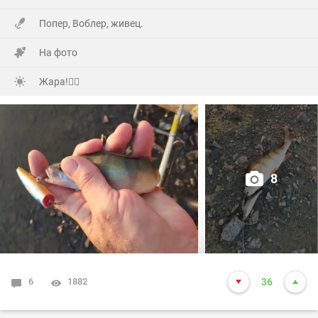
Далековато ехать,но они ничего не сказав,не зная
Попер, Воблер, живец.
точного адреса (потому как первый раз приехали)по
навигатору, полвосьмого утра уже сигналили под
На фото
окнами!
Жара!🙂‍↕️
А мы уже с ночи начали отмечать и легли уже часа в
три !
Но я был очень рад их приезду!🤗
8
Много добрых слов было сказано, конечно подарков,ну
и выпито (Самсона) немало!🫣
Вчера все гости разъехались и я решил попробовать
досидеть до ночи на рыбалке!
6
1882
36
Начал рыбалку традиционно с поппера и живца!