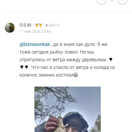
O.S.M.
66474
11 мая 2026, 23:44
@biznesonkak.
, да я знаю как дуло. Я же
тоже сегодня рыбку ловил. Но мы
спрятались от ветра между деревьями. 🌳
🌳🌳. Что нас и спасло от ветра и холода.ну
конечно зимних костюм😃.