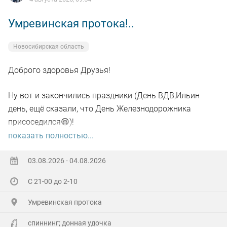
Умревинская протока!..
Новосибирская область
Доброго здоровья Друзья!
Ну вот и закончились праздники (День ВДВ,Ильин
день, ещё сказали, что День Железнодорожника
присоседился😆)!
показать полностью...
А самое главное отметил своё День рождения!🥳
03.08.2026 - 04.08.2026
Хоть и не Юбилей,а гульнули на Славу!
С 21-00 до 2-10
Гостей понаехало(со всех Волостей),сюрприз устроили
Умревинская протока
кумовья из Бердска!😲
спиннинг; донная удочка