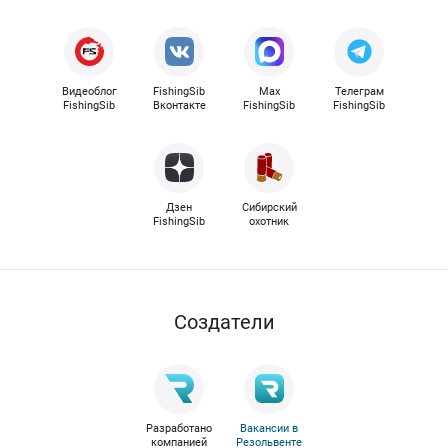
Видеоблог
FishingSib
Max
Телеграм
FishingSib
Вконтакте
FishingSib
FishingSib
Дзен
Сибирский
FishingSib
охотник
Cоздатели
Разработано
Вакансии в
компанией
Резольвенте