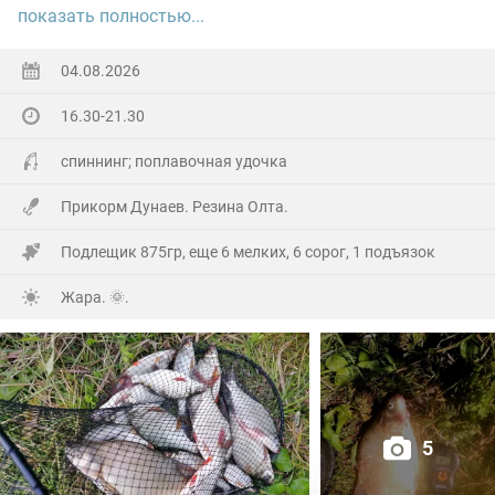
показать полностью...
Ну а так все как обычно, свои 2.5 кг белой рыбы
поймал.
04.08.2026
16.30-21.30
На заказе еще покидал спиннинг. Поймал 8 наников.
Отпустил, и пошел домой.
спиннинг; поплавочная удочка
Прикорм Дунаев. Резина Олта.
Подлещик 875гр, еще 6 мелких, 6 сорог, 1 подъязок
Жара. 🌞.
5