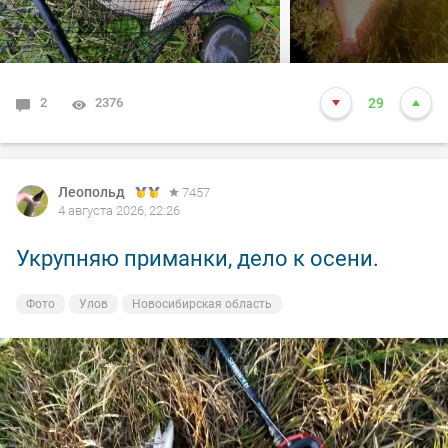
2
2376
29
Леопольд
7457
4 августа 2026, 22:26
Укрупняю приманки, дело к осени.
Фото
Улов
Новосибирская область