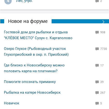
4
Лес, утро.
2
Новое на форуме
Гостевой дом для рыбалки и отдыха
908
"КЛЁВОЕ МЕСТО" Сузун с. Каргаполово
Озеро Глухое (Рыбоводный участок
7730
Глухоприобский в окр. п. Приобский)
Где близко к Новосибирску можно
17
половить карпа на платниках?
Помогите опознать приманку
39
Рыбалка на катере Новосибирск
267
Новичок
5