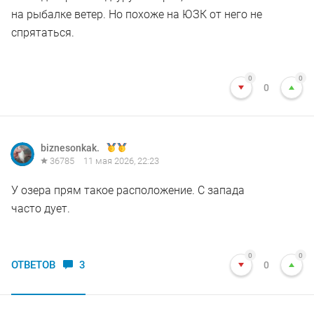
на рыбалке ветер. Но похоже на ЮЗК от него не
спрятаться.
0
0
0
biznesonkak.
36785
11 мая 2026, 22:23
У озера прям такое расположение. С запада
часто дует.
0
0
ОТВЕТОВ
3
0