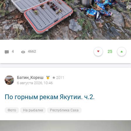
4
4662
25
Батин_Кореш
2011
6 августа 2026, 10:46
По горным рекам Якутии. ч.2.
Фото
На рыбалке
Республика Саха