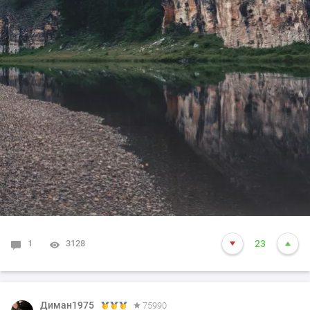
1
3128
23
Диман1975
75990