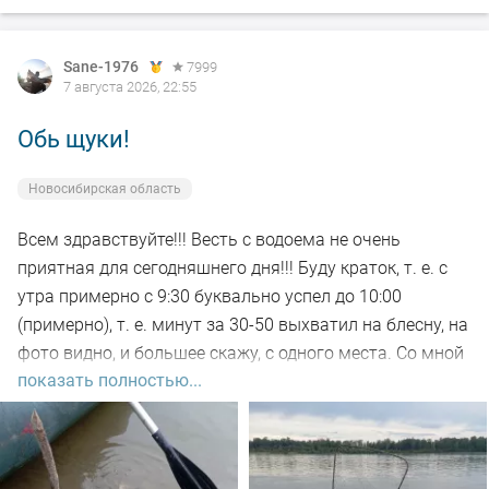
Sane-1976
7999
7 августа 2026, 22:55
Обь щуки!
Новосибирская область
Всем здравствуйте!!! Весть с водоема не очень
приятная для сегодняшнего дня!!! Буду краток, т. е. с
утра примерно с 9:30 буквально успел до 10:00
(примерно), т. е. минут за 30-50 выхватил на блесну, на
фото видно, и большее скажу, с одного места. Со мной
показать полностью...
был рыбак, который рыбачил с берега, т. е. я его увез
на остров на белую рыбу, а сам дальше, как обычно, по
корягам. Уже много написал)))). Так вот, сегодня
долбил до вечера выхода не как от слова совсем!!! Но