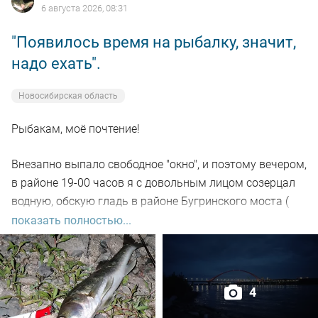
6 августа 2026, 08:31
"Появилось время на рыбалку, значит,
надо ехать".
Новосибирская область
Рыбакам, моё почтение!
Внезапно выпало свободное "окно", и поэтому вечером,
в районе 19-00 часов я с довольным лицом созерцал
водную, обскую гладь в районе Бугринского моста (
правый берег).
показать полностью...
Отдыхающего люда просто тьма, и на берегу ,и на
воде. Сапы, катера, гидроциклы всяких мастей
4
поднимали нехилую волну до самой темноты.