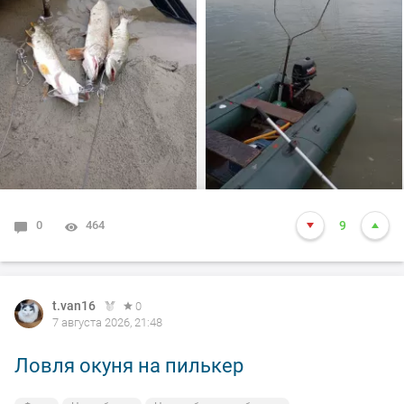
произошло не которое событие. Я предупредил деда
т.е собирайся домой, а сам от него 100м. И в отвес
между бревен я опустил блесну и понятно толи зацеп,
толи рыба, да оказалось опять дур махина, но я думаю
14-15 это точно. Так вот она меня помучила и я ее в
подскак, сильно ударила и в сплеск. Как так
получилось что в посадке осталась одна блесна. Ну и
как всегда вам нхнч!!!
0
464
9
t.van16
0
7 августа 2026, 21:48
Ловля окуня на пилькер