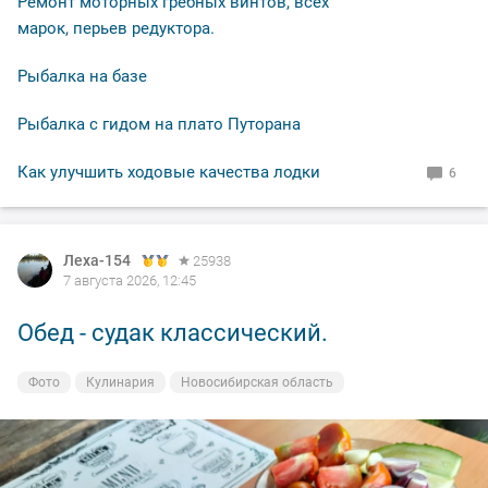
Ремонт моторных гребных винтов, всех
марок, перьев редуктора.
Рыбалка на базе
Рыбалка с гидом на плато Путорана
Как улучшить ходовые качества лодки
6
Леха-154
Леха-154
25938
25938
7 августа 2026, 12:45
7 августа 2026, 00:14
Обед - судак классический.
Вечерка.
Фото
Фото
Кулинария
На рыбалке
Новосибирская область
Новосибирская область