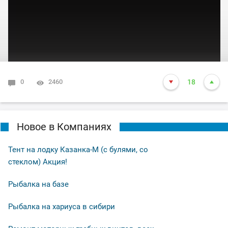
0
2460
18
Новое в Компаниях
Тент на лодку Казанка-М (с булями, со
стеклом) Акция!
Рыбалка на базе
Рыбалка на хариуса в сибири