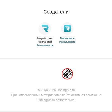
Cоздатели
Разработано
Вакансии в
компанией
Резольвенте
Резольвента
© 2000-2026 FishingSib.ru
При использовании материалов с сайта активная ссылка на
FishingSib.ru обязательна.