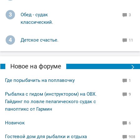
одну кинул мимо садка, пускай растёт. Подводя итог
что могу сказать: - Херабуна рулит !!! Всем добра.
3
Обед - судак
3
классический.
4
Детское счастье.
11
Новое на форуме
Где порыбачить на поплавочку
1
Рыбалка с гидом (инструктором) на ОВХ.
9
Гайдинг по ловле пелагического судак с
паноптикс от Гармин
Новичок
6
Гостевой дом для рыбалки и отдыха
908