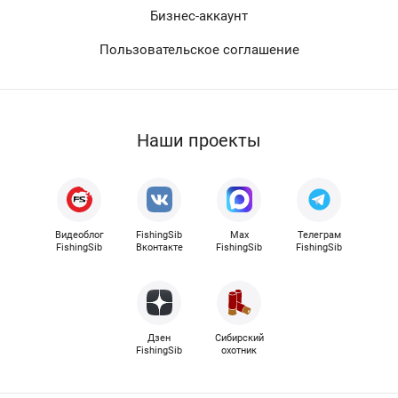
Бизнес-аккаунт
Пользовательское соглашение
Наши проекты
Видеоблог
FishingSib
Max
Телеграм
FishingSib
Вконтакте
FishingSib
FishingSib
Дзен
Сибирский
FishingSib
охотник