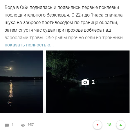
Вода в Оби поднялась и появились первые поклёвки
после длительного безклевья. С 22ч до 1часа сначала
щука на забросе противоходом по границе обратки,
затем спустя час судак при проходе воблера над
зарослями травы. Обе рыбы прочно сели на тройники
показать полностью...
и при чистке оказались с пустыми желудками. Ждем
дальнейших поклёвок.
2
1
957
18