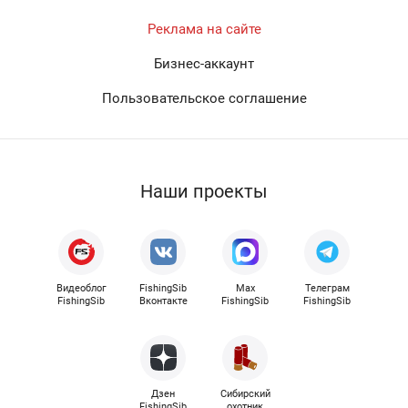
Реклама на сайте
Бизнес-аккаунт
Пользовательское соглашение
Наши проекты
Видеоблог
FishingSib
Max
Телеграм
FishingSib
Вконтакте
FishingSib
FishingSib
Дзен
Сибирский
FishingSib
охотник