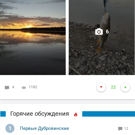
вдруг окунь начал гонять малька!😳
А спиннинг ещё даже не в "строю"🤨
6
Оперативно привожу его в рабочее состояние и вот Он
(кайф),когда окунь атакует Поппер!🤫
Сей момент длился около сорока минут, но
поклёвками насладился сполна!🤗
Даже один шнурок (300гр.)атаковал поппер,но
4
1182
22
промахнулся и вылетел из воды наверное на
полметра!😆
Горячие обсуждения
С наступлением сумерек пошла в ход тяжёлая
артиллерия (воблера)!
1
Первые Дубровинские
12