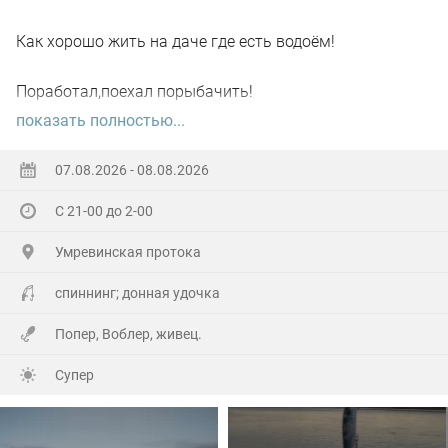
Как хорошо жить на даче где есть водоём!
Поработал,поехал порыбачить!
показать полностью...
Вот так я и поступил вчера, сначала
поработал"цирюльником" 😂в теплицах!
07.08.2026 - 08.08.2026
С 21-00 до 2-00
А вечером захотелось повторить предыдущее "ночное
рандеву"!
Умревинская протока
Прибыл на берег в девять часов,и что я вижу 😲,
спиннинг; донная удочка
уровень поднялся см.40-50!!!
Попер, Воблер, живец.
По поверхности плывёт мусор(ветки,трава и иногда
Супер
целые пласты засохшей тины)🫣
С мальком проблем не было,сразу зарядил донку и