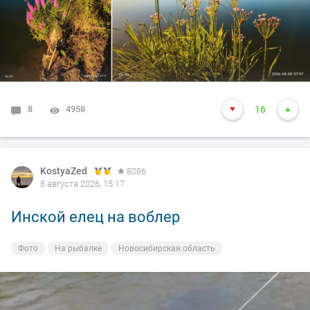
8
4958
16
KostyaZed
8086
8 августа 2026, 15:17
Инской елец на воблер
Фото
На рыбалке
Новосибирская область