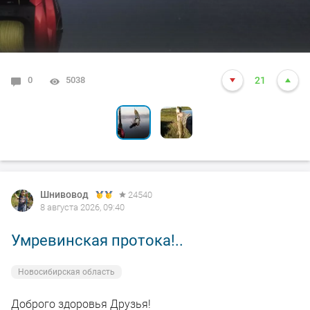
0
0
5038
3571
21
10
Шнивовод
24540
8 августа 2026, 09:40
Умревинская протока!..
Новосибирская область
Доброго здоровья Друзья!