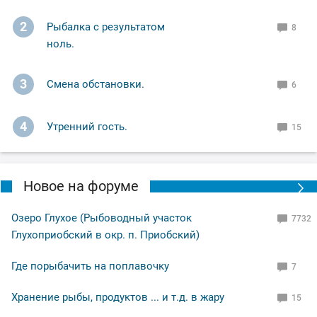
Но в этот вечер ни одной поклёвки на них я не
получил,а вот на донку поймал две щучки,и две
2
Рыбалка с результатом
8
судаковые поклёвки, но поторопился!🥴
ноль.
И всё равно остался доволен, поклёвками
3
Смена обстановки.
6
насладился,рыбу поймал,закат был волшебный!
4
Утренний гость.
15
Ну а вам Друзья желаю НХНЧ и чтобы от рыболовного
процесса вы получали только приятные впечатления!
С уважением Шнивовод!🤝
Новое на форуме
Озеро Глухое (Рыбоводный участок
7732
Глухоприобский в окр. п. Приобский)
Где порыбачить на поплавочку
7
Хранение рыбы, продуктов ... и т.д. в жару
15