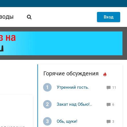
 ВОДЫ
Вход
Горячие обсуждения
1
Утренний гость.
11
2
Закат над Обью!..
6
3
Обь, щуки!
3