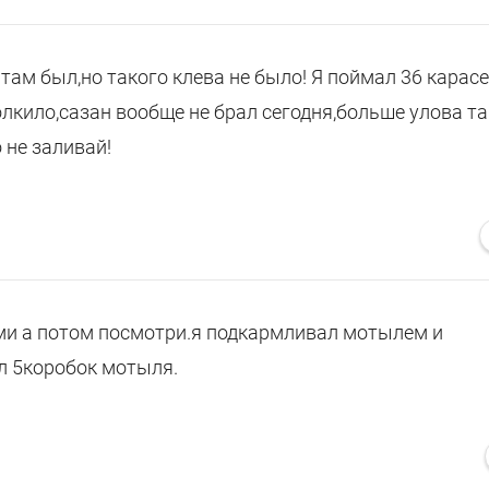
 там был,но такого клева не было! Я поймал 36 карасе
полкило,сазан вообще не брал сегодня,больше улова та
о не заливай!
рми а потом посмотри.я подкармливал мотылем и
 5коробок мотыля.