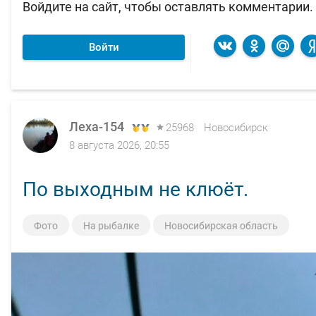
Войдите на сайт, чтобы оставлять комментарии.
Войти
Леха-154
Леха-154
25968
25968
Новосибирск
Новосибирск
8 августа 2026, 20:55
7 августа 2026, 12:45
По выходным не клюёт.
Обед - судак классический.
Фото
Фото
На рыбалке
Кулинария
Новосибирская область
Новосибирская область