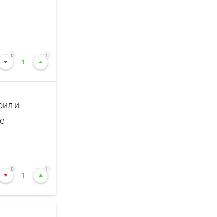
0
1
1
оил и
не
0
1
1