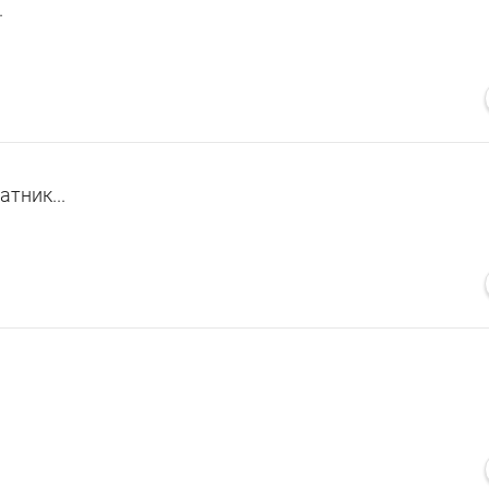
.
атник...