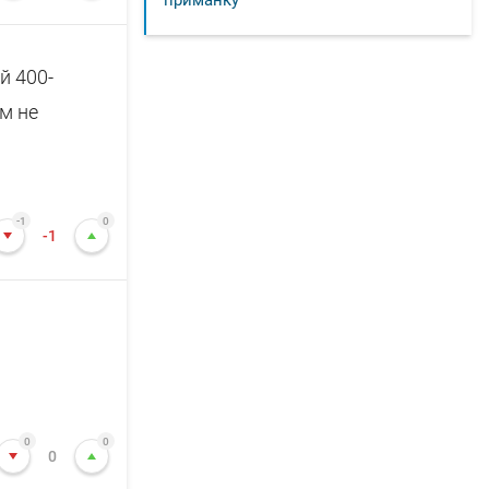
приманку
й 400-
м не
-1
0
-1
0
0
0