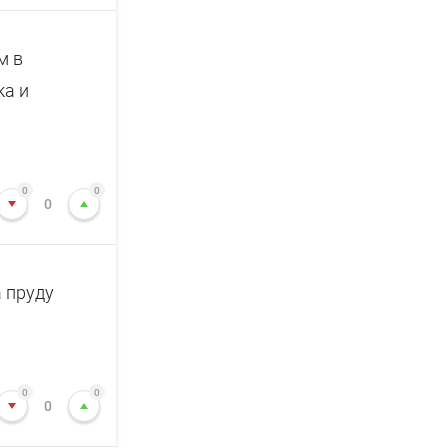
м в
ка и
0
0
0
 пруду
0
0
0