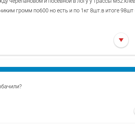
жду черепановом и посевной в логу у трассы м52.кле
иким громм по600 но есть и по 1кг 8шт.в итоге 98шт
ыбачили?