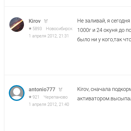
Не заливай, я сегодня
Kirov
5893
Новосибирск
1000г и 24 окуня до 
1 апреля 2012, 21:31
было ни у кого,так чт
Kirov, сначала подко
antonio777
921
Черепаново
активатором.высыпал
1 апреля 2012, 21:40