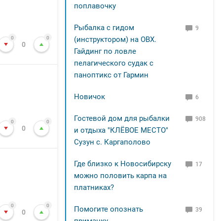
поплавочку
Рыбалка с гидом
9
0
0
(инструктором) на ОВХ.
0
Гайдинг по ловле
пелагического судак с
паноптикс от Гармин
Новичок
6
Гостевой дом для рыбалки
908
0
0
0
и отдыха "КЛЁВОЕ МЕСТО"
Сузун с. Каргаполово
Где близко к Новосибирску
17
можно половить карпа на
платниках?
0
0
Помогите опознать
39
0