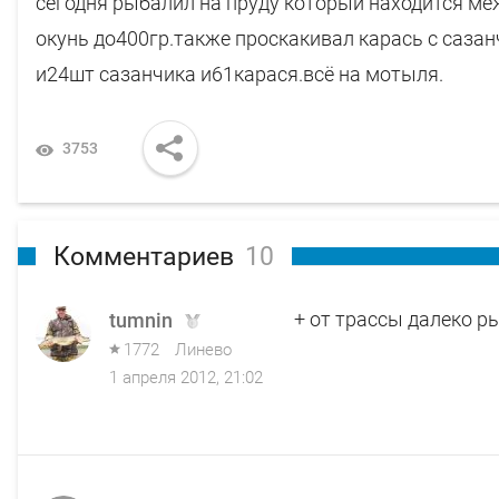
сегодня рыбалил на пруду который находится ме
окунь до400гр.также проскакивал карась с сазанч
и24шт сазанчика и61карася.всё на мотыля.
3753
Комментариев
10
+ от трассы далеко р
tumnin
1772
Линево
1 апреля 2012, 21:02