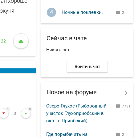
вал хорошо
 окуня
4
Ночные поклевки.
2
Сейчас в чате
22
Никого нет
Войти в чат
Новое на форуме
Озеро Глухое (Рыбоводный
7731
0
0
участок Глухоприобский в
0
окр. п. Приобский)
Где порыбачить на
2