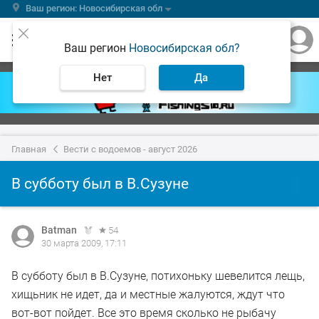
Ваш регион: Новосибирская обл
Ваш регион
Новосибирская обл?
Нет
Да
Главная
Вести с водоемов - август 2026
В субботу был в В.Сузуне
Batman
54
30 марта 2009, 17:11
В субботу был в В.Сузуне, потихоньку шевелится лещь,
хищьник не идет, да и местные жалуются, ждут что
вот-вот пойдет. Все это время сколько не рыбачу