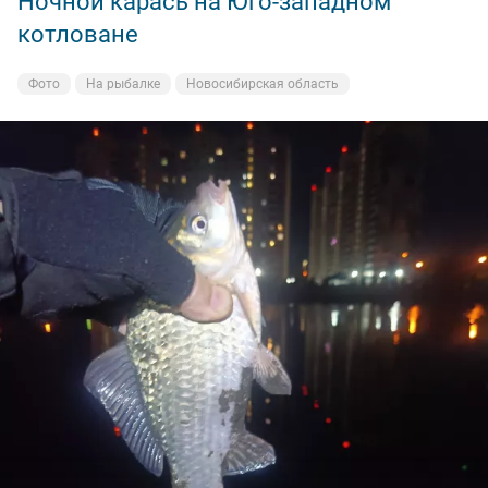
Ночной карась на Юго-западном
котловане
Фото
На рыбалке
Новосибирская область