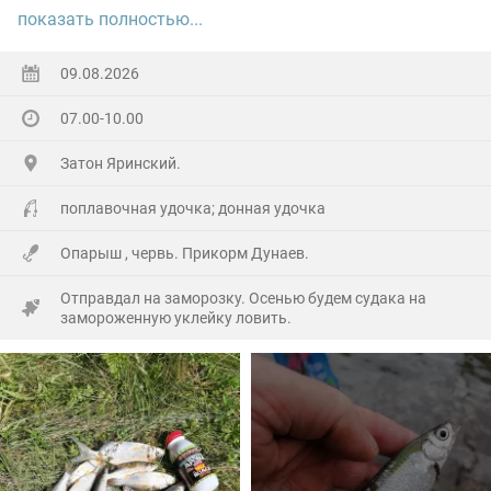
Дно все зарасло травой,, кормушку 30 гр не протянуть.
показать полностью...
В десять клёв вообще вырубило.
09.08.2026
P.S. в общем, до сентября на водозаборе делать
07.00-10.00
нечего. Все всем НХНЧ.
Затон Яринский.
поплавочная удочка; донная удочка
Опарыш , червь. Прикорм Дунаев.
Отправдал на заморозку. Осенью будем судака на
замороженную уклейку ловить.