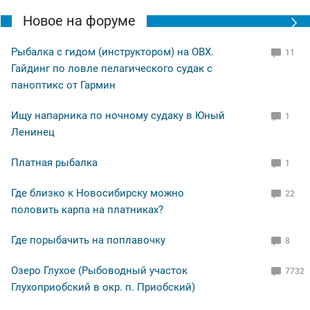
Новое на форуме
Рыбалка с гидом (инструктором) на ОВХ.
11
Гайдинг по ловле пелагического судак с
паноптикс от Гармин
Ищу напарника по ночному судаку в Юный
1
Ленинец
Платная рыбалка
1
Где близко к Новосибирску можно
22
половить карпа на платниках?
Где порыбачить на поплавочку
8
Озеро Глухое (Рыбоводный участок
7732
Глухоприобский в окр. п. Приобский)