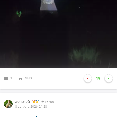
3
3882
19
донской
16765
8 августа 2026, 21:28