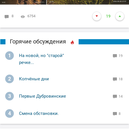
8
6754
19
Горячие обсуждения
1
На новой, но "старой"
19
речке...
2
Копчёные дни
18
3
Первые Дубровинские
14
4
Смена обстановки.
8