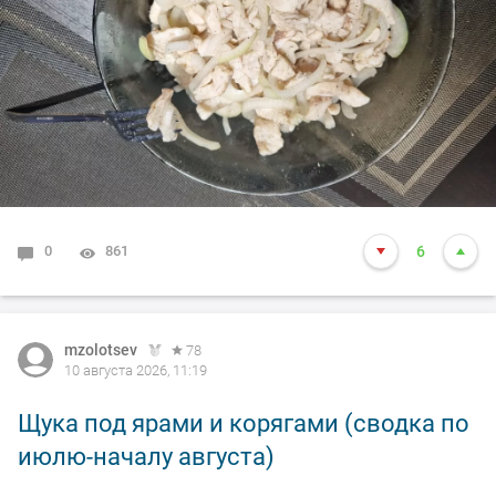
0
861
6
mzolotsev
78
10 августа 2026, 11:19
Щука под ярами и корягами (сводка по
июлю-началу августа)