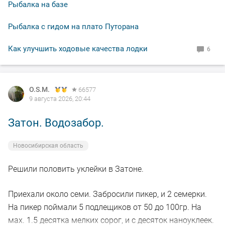
Побродил по речке часа два всего, прошёл только два
Рыбалка на базе
переката. Но столько удовольствий получил от
рыбалки!!! И от работы снастью в заросшей наглухо
Рыбалка с гидом на плато Путорана
речушке, и от тишины, нарушаемой только птицами и
Как улучшить ходовые качества лодки
6
редкими автомобилями где-то вдалеке... И от рыб,
само-собой))
O.S.M.
66577
Из интересного: в отличие от суенгинских, местные
9 августа 2026, 20:44
ельцы плохо реагировали на крупных мушек. И, как
показалось, на светлые тоже активность была
Затон. Водозабор.
пониже... Пух какой-то плывёт белый, вроде как, от
репейника...
Новосибирская область
Завтра попробую туда же... Очень постараюсь!))
Решили половить уклейки в Затоне.
С такими ельцами никакая рыба на букву "ХА"... Ну, как
Приехали около семи. Забросили пикер, и 2 семерки.
той самой бабке - интернет ваш...
На пикер поймали 5 подлещиков от 50 до 100гр. На
мах. 1.5 десятка мелких сорог, и с десяток наноуклеек.