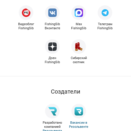
Видеоблог
FishingSib
Max
Телеграм
FishingSib
Вконтакте
FishingSib
FishingSib
Дзен
Сибирский
FishingSib
охотник
Cоздатели
Разработано
Вакансии в
компанией
Резольвенте
Резольвента