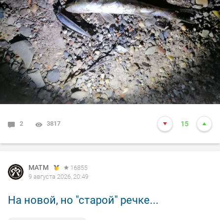
Вот как то так) А судака как не обнаруживал в июле
так и сейчас не могу разловиться по нему.... Прошлые
годы ловился успешно с 22 до 12 ночи, в этом году
тишина. Может время выхода сместилось с до 0 час
на более позднее, но стоять до 3 ночи - просто не
вывожу))) Кто в тех краях ночью выходит искать
судака - подскажите как у вас результат в этом сезоне?
2
3817
15
MATM
16855
9 августа 2026, 20:49
На новой, но "старой" речке...