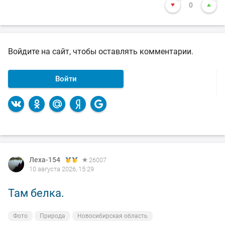
0
Войдите на сайт, чтобы оставлять комментарии.
Войти
Леха-154
Леха-154
Леха-154
26007
26007
26007
10 августа 2026, 15:29
9 августа 2026, 09:21
8 августа 2026, 20:55
Там белка.
Смена обстановки.
По выходным не клюёт.
Фото
Фото
Фото
Природа
На рыбалке
На рыбалке
Новосибирская область
Новосибирская область
Новосибирская область