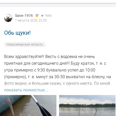
Sane-1976
7999
7 августа 2026, 22:55
Обь щуки!
Новосибирская область
Всем здравствуйте!!! Весть с водоема не очень
приятная для сегодняшнего дня!!! Буду краток, т. е. с
утра примерно с 9:30 буквально успел до 10:00
(примерно), т. е. минут за 30-50 выхватил на блесну, на
фото видно, и большее скажу, с одного места. Со мной
показать полностью...
был рыбак, который рыбачил с берега, т. е. я его увез
на остров на белую рыбу, а сам дальше, как обычно, по
корягам. Уже много написал)))). Так вот, сегодня
долбил до вечера выхода не как от слова совсем!!! Но