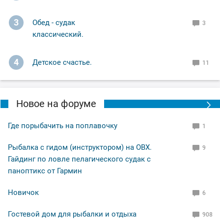
одну кинул мимо садка, пускай растёт. Подводя итог
что могу сказать: - Херабуна рулит !!! Всем добра.
3
Обед - судак
3
классический.
4
Детское счастье.
11
Новое на форуме
Где порыбачить на поплавочку
1
Рыбалка с гидом (инструктором) на ОВХ.
9
Гайдинг по ловле пелагического судак с
паноптикс от Гармин
Новичок
6
Гостевой дом для рыбалки и отдыха
908