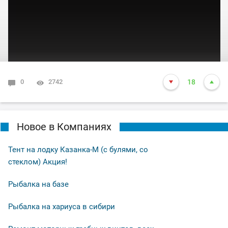
0
2742
18
Новое в Компаниях
Тент на лодку Казанка-М (с булями, со
стеклом) Акция!
Рыбалка на базе
Рыбалка на хариуса в сибири