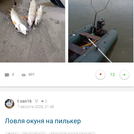
произошло не которое событие. Я предупредил деда
т.е собирайся домой, а сам от него 100м. И в отвес
между бревен я опустил блесну и понятно толи зацеп,
толи рыба, да оказалось опять дур махина, но я думаю
14-15 это точно. Так вот она меня помучила и я ее в
подскак, сильно ударила и в сплеск. Как так
получилось что в посадке осталась одна блесна. Ну и
как всегда вам нхнч!!!
0
601
12
t.van16
0
7 августа 2026, 21:48
Ловля окуня на пилькер