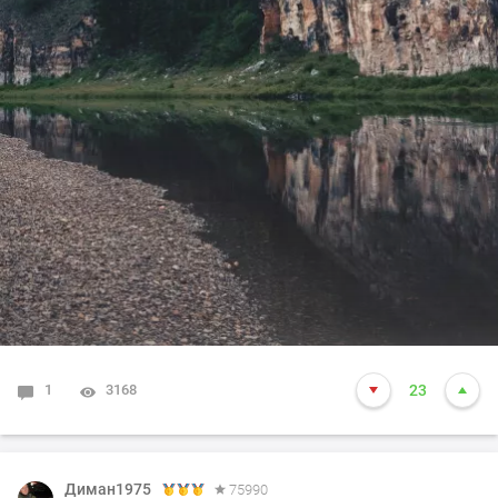
1
3168
23
Диман1975
75990