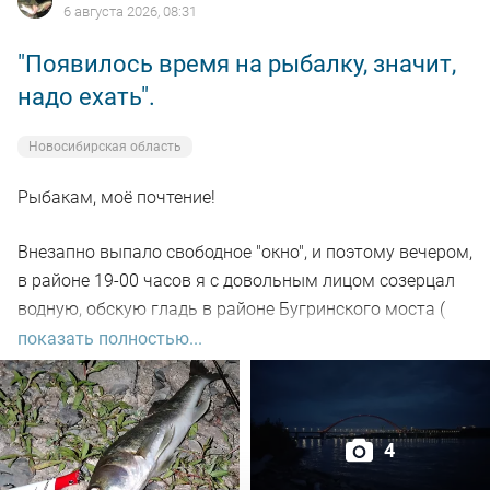
6 августа 2026, 08:31
"Появилось время на рыбалку, значит,
надо ехать".
Новосибирская область
Рыбакам, моё почтение!
Внезапно выпало свободное "окно", и поэтому вечером,
в районе 19-00 часов я с довольным лицом созерцал
водную, обскую гладь в районе Бугринского моста (
правый берег).
показать полностью...
Отдыхающего люда просто тьма, и на берегу ,и на
воде. Сапы, катера, гидроциклы всяких мастей
4
поднимали нехилую волну до самой темноты.