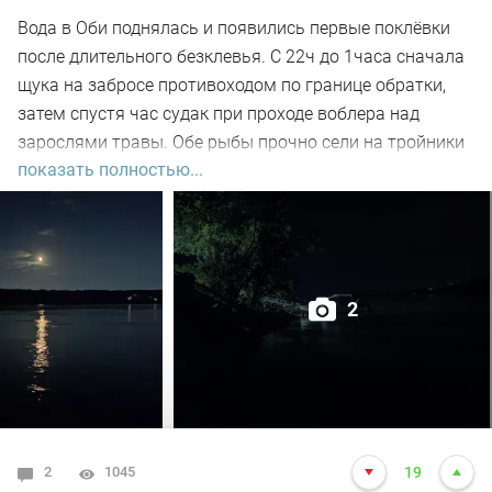
Вода в Оби поднялась и появились первые поклёвки
после длительного безклевья. С 22ч до 1часа сначала
щука на забросе противоходом по границе обратки,
затем спустя час судак при проходе воблера над
зарослями травы. Обе рыбы прочно сели на тройники
показать полностью...
и при чистке оказались с пустыми желудками. Ждем
дальнейших поклёвок.
2
2
1045
19