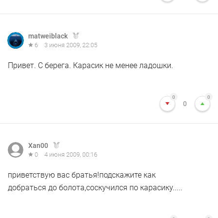
matweiblack
6
3 июня 2009, 22:05
Привет. С берега. Карасик не менее ладошки.
0
0
0
Xan00
0
4 июня 2009, 00:16
приветствую вас братья!подскажите как
добраться до болота,соскучился по карасику.....