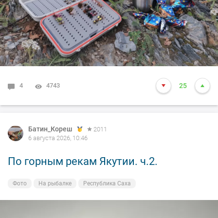
4
4743
25
Батин_Кореш
2011
6 августа 2026, 10:46
По горным рекам Якутии. ч.2.
Фото
На рыбалке
Республика Саха