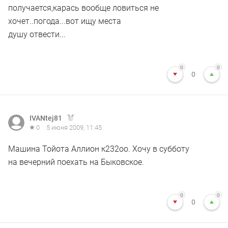
получается,карась вообще ловиться не
хочет..погода...вот ищу места
душу отвести...
0
0
0
IVANtej81
0
5 июня 2009, 11:45
Машина Тойота Аллион к232оо. Хочу в субботу
на вечерний поехать на Быковское.
0
0
0