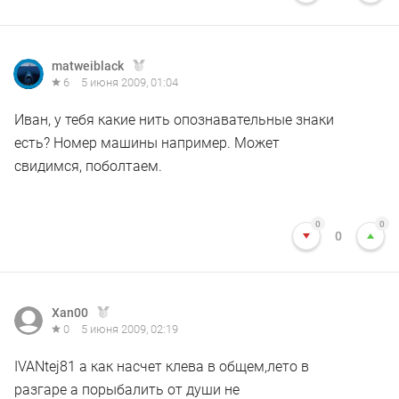
matweiblack
6
5 июня 2009, 01:04
Иван, у тебя какие нить опознавательные знаки
есть? Номер машины например. Может
свидимся, поболтаем.
0
0
0
Xan00
0
5 июня 2009, 02:19
IVANtej81 а как насчет клева в общем,лето в
разгаре а порыбалить от души не