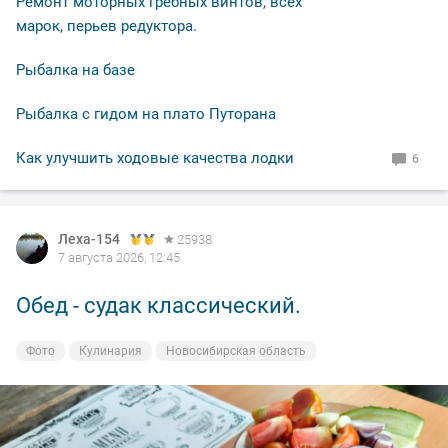
Ремонт моторных гребных винтов, всех
марок, перьев редуктора.
Рыбалка на базе
Рыбалка с гидом на плато Путорана
Как улучшить ходовые качества лодки
6
Леха-154
Леха-154
25938
25938
7 августа 2026, 12:45
7 августа 2026, 00:14
Обед - судак классический.
Вечерка.
Фото
Фото
Кулинария
На рыбалке
Новосибирская область
Новосибирская область