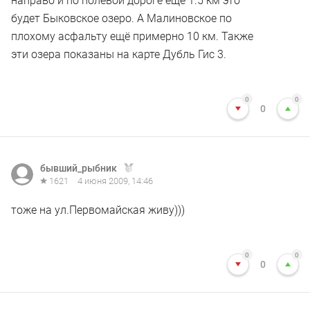
направо и по полевой дороге ещё 1.5 км это
будет Быковское озеро. А Малиновское по
плохому асфальту ещё примерно 10 км. Также
эти озера показаны на карте Дубль Гис 3.
0
0
0
бывший_рыбник
1621
4 июня 2009, 14:46
тоже на ул.Первомайская живу)))
0
0
0