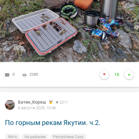
0
2280
18
Батин_Кореш
2011
6 августа 2026, 10:46
По горным рекам Якутии. ч.2.
Фото
На рыбалке
Республика Саха