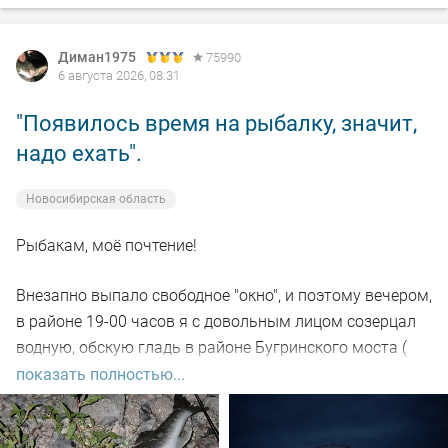
Диман1975
75990
6 августа 2026, 08:31
"Появилось время на рыбалку, значит,
надо ехать".
Новосибирская область
Рыбакам, моё почтение!
Внезапно выпало свободное "окно", и поэтому вечером,
в районе 19-00 часов я с довольным лицом созерцал
водную, обскую гладь в районе Бугринского моста (
правый берег).
показать полностью...
Отдыхающего люда просто тьма, и на берегу ,и на