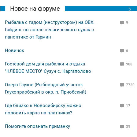
Новое на форуме
Рыбалка с гидом (инструктором) на ОВХ.
9
Гайдинг по ловле пелагического судак с
паноптикс от Гармин
Новичок
6
Гостевой дом для рыбалки и отдыха
908
"КЛЁВОЕ МЕСТО" Сузун с. Каргаполово
Озеро Глухое (Рыбоводный участок
7730
Глухоприобский в окр. п. Приобский)
Где близко к Новосибирску можно
17
половить карпа на платниках?
Помогите опознать приманку
39