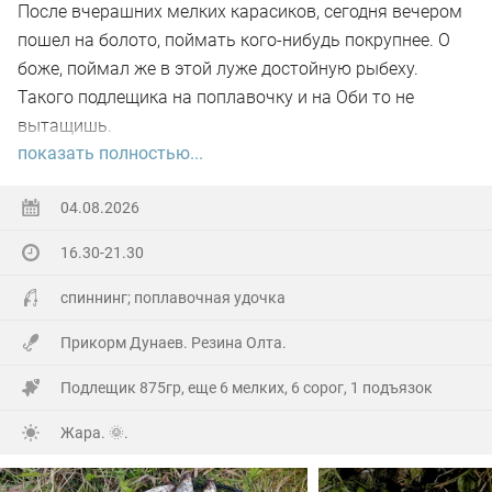
После вчерашних мелких карасиков, сегодня вечером
пошел на болото, поймать кого-нибудь покрупнее. О
боже, поймал же в этой луже достойную рыбеху.
Такого подлещика на поплавочку и на Оби то не
вытащишь.
показать полностью...
Ну а так все как обычно, свои 2.5 кг белой рыбы
поймал.
04.08.2026
16.30-21.30
На заказе еще покидал спиннинг. Поймал 8 наников.
Отпустил, и пошел домой.
спиннинг; поплавочная удочка
Прикорм Дунаев. Резина Олта.
Подлещик 875гр, еще 6 мелких, 6 сорог, 1 подъязок
Жара. 🌞.