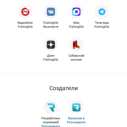
Видеоблог
FishingSib
Max
Телеграм
FishingSib
Вконтакте
FishingSib
FishingSib
Дзен
Сибирский
FishingSib
охотник
Cоздатели
Разработано
Вакансии в
компанией
Резольвенте
Резольвента