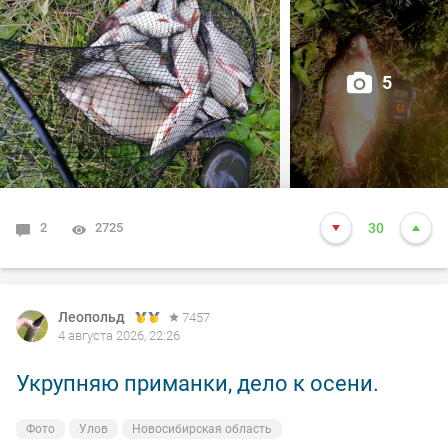
5
2
2725
30
Леопольд
7457
4 августа 2026, 22:26
Укрупняю приманки, дело к осени.
Фото
Улов
Новосибирская область