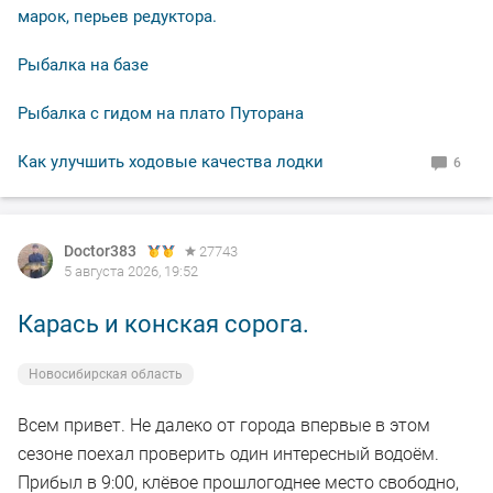
не было.
марок, перьев редуктора.
Рыбалка на базе
В общем свободное "окно" закрыл рыбалкой, чему и
рад.
Рыбалка с гидом на плато Путорана
По уровню воды всё путём, особых спадов и скачков
Как улучшить ходовые качества лодки
6
не наблюдал. Малёк в изобилии, плавает вольготно.
Рыбакам, НХНЧ и рыбацких дней!
Doctor383
27743
5 августа 2026, 19:52
Карась и конская сорога.
Новосибирская область
Всем привет. Не далеко от города впервые в этом
сезоне поехал проверить один интересный водоём.
Прибыл в 9:00, клёвое прошлогоднее место свободно,