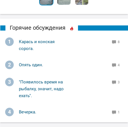
Горячие обсуждения
1
Карась и конская
8
сорога.
2
Опять один.
4
3
"Появилось время на
3
рыбалку, значит, надо
ехать".
4
Вечерка.
1