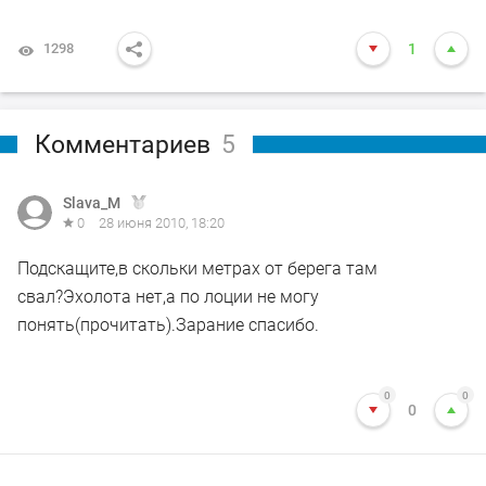
1298
1
Комментариев
5
Slava_M
0
28 июня 2010, 18:20
Подскащите,в скольки метрах от берега там
свал?Эхолота нет,а по лоции не могу
понять(прочитать).Зарание спасибо.
0
0
0