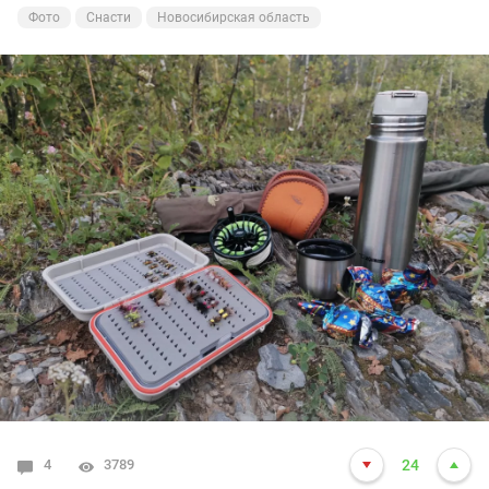
Фото
Снасти
Новосибирская область
4
3789
24