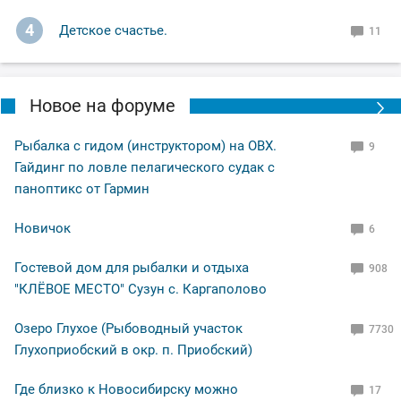
4
Детское счастье.
11
Новое на форуме
Рыбалка с гидом (инструктором) на ОВХ.
9
Гайдинг по ловле пелагического судак с
паноптикс от Гармин
Новичок
6
Гостевой дом для рыбалки и отдыха
908
"КЛЁВОЕ МЕСТО" Сузун с. Каргаполово
Озеро Глухое (Рыбоводный участок
7730
Глухоприобский в окр. п. Приобский)
Где близко к Новосибирску можно
17