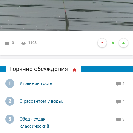
0
1903
6
Горячие обсуждения
1
Утренний гость.
5
2
С рассветом у воды...
4
3
Обед - судак
3
классический.