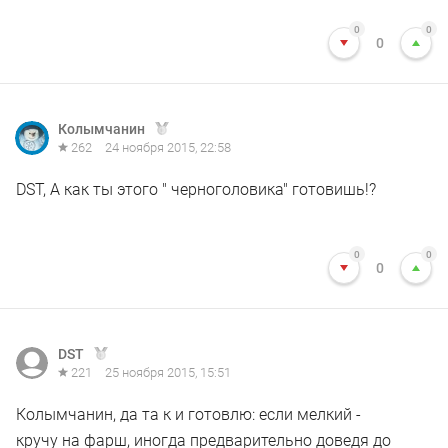
0
0
0
Колымчанин
262
24 ноября 2015, 22:58
DST, А как ты этого " черноголовика" готовишь!?
0
0
0
DST
221
25 ноября 2015, 15:51
Колымчанин, да та к и готовлю: если мелкий -
кручу на фарш, иногда предварительно доведя до