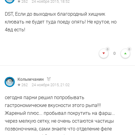
262
24 ноября 2015, 18:52
DST, Если до выходных благородный хищник
клювать не будет туда поеду опять! Не крутое, но
4вд есть!
0
0
0
Колымчанин
262
24 ноября 2015, 21:02
сегодня парни решил попробывать
гастрономические вкусности этого рыпа!!!
Жареный плюс... пробывал покрутить на фарш...
через мелкую сетку, не очень остаются частицы
позвоночника, сами знаете что отделение феле