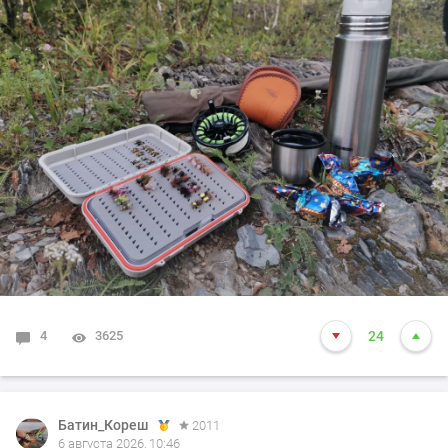
4
3625
24
Батин_Кореш
2011
6 августа 2026, 10:46