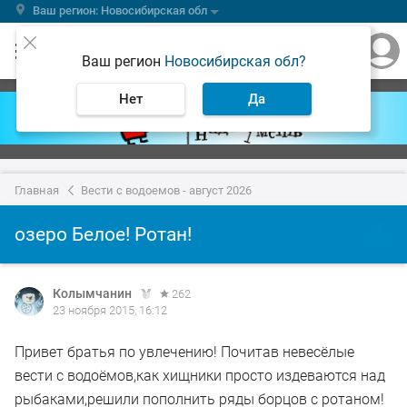
Ваш регион: Новосибирская обл
Ваш регион
Новосибирская обл?
Нет
Да
Главная
Вести с водоемов - август 2026
озеро Белое! Ротан!
Колымчанин
262
23 ноября 2015, 16:12
Привет братья по увлечению! Почитав невесёлые
вести с водоёмов,как хищники просто издеваются над
рыбаками,решили пополнить ряды борцов с ротаном!