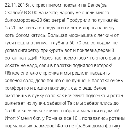
22.11.2015г. с крестником поехали на Белое(за
Скалой)! В 8-00 на месте, народу не очень много
было,морозец-20 без ветра! Пробурили по лунке,лёд
15-20 см. снега на льду почти нет и дорога к озеру
хоть боком катись. Большая мормышка с лёгким от
гуся пошла в лунку... глубина 60-70 см. со льдом, не
успел сигаретку прикурить вот и поклёвка,первый
ротан на льду!!! Через час посмотрев что этого рыпа
искать не надо, сели в палатки,поднялся ветерок!
Лёгкое слетало с крючка и мы решили насадить
солёное сало, дело пошло ещё лучше! В палатке очень
комфортно и видно наживку... сало ведь белое ,
смотришь в лунку сало как исчезнет подсечка и ротан
вылетает из лунки, забавно! Так мы забавлялись до
15-00 и клёв выключили...собрали манатки и домой!
Итог: У меня 6кг. у Романа все 10... попадались ротаны
нормальных размеров! Фото нет(забыл дома фотик)