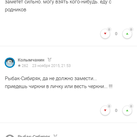
заметет сильно. могу взять кого-нибудь. еду с
родников
0
0
0
Колымчанин
262
23 ноября 2015, 21:53
Рыбак-Сибиряк, да не должно замести...
приедешь чиркни в личку или весть черкни... !!!
0
0
0
Рыбак-Сибиряк