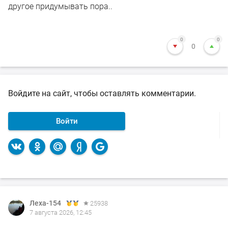
другое придумывать пора..
0
0
0
Войдите на сайт, чтобы оставлять комментарии.
Войти
Леха-154
Леха-154
25938
25938
7 августа 2026, 12:45
7 августа 2026, 00:14