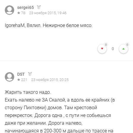
sergei65
78
23 ноября 2015, 19:46
IgorehaM, Вялил. Нежирное белое мясо.
0
0
0
DST
221
23 ноября 2015, 20:25
Жарить такого надо.
Ехать налево не ЗА Скалой, а вдоль ее крайних (в
сторону Пихтовки) домов. Там крестовой
перекресток. Дорога одна , с пути не собьешься
даже при желании. Дорога налево,
начинающаяся в 200-300 м дальше по трассе на