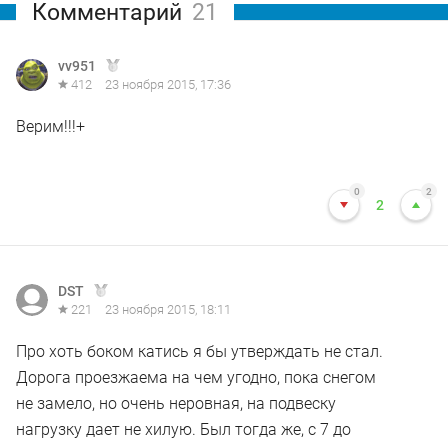
Комментарий
21
vv951
412
23 ноября 2015, 17:36
Верим!!!+
0
2
2
DST
221
23 ноября 2015, 18:11
Про хоть боком катись я бы утверждать не стал.
Дорога проезжаема на чем угодно, пока снегом
не замело, но очень неровная, на подвеску
нагрузку дает не хилую. Был тогда же, с 7 до