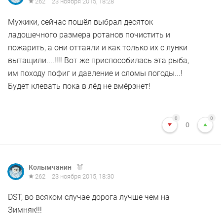
262
23 ноября 2015, 18:28
Мужики, сейчас пошёл выбрал десяток
ладошечного размера ротанов почистить и
пожарить, а они оттаяли и как только их с лунки
вытащили....!!!! Вот же приспособилась эта рыба,
им походу пофиг и давление и сломы погоды...!
Будет клевать пока в лёд не вмёрзнет!
0
0
0
Колымчанин
262
23 ноября 2015, 18:30
DST, во всяком случае дорога лучше чем на
Зимняк!!!