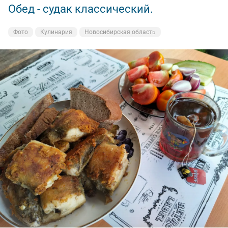
Обед - судак классический.
Вечерка.
Фото
Фото
Кулинария
На рыбалке
Новосибирская область
Новосибирская область