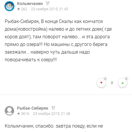
Колымчанин
262
23 ноября 2015, 21:45
Рыбак-Сибиряк, В конце Скалы как кончатся
дома(новостройка) налево и до летних доек( где
коров доят), там поворот налево... и эта дорога
прямо до озера!!! Но машины с другого берега
заезжали... наверно чуть дальше надо
поворачивать к озеру!!!
0
0
0
Рыбак-Сибиряк
3616
23 ноября 2015, 21:48
Колымчанин, спасибо. завтра поеду, если не