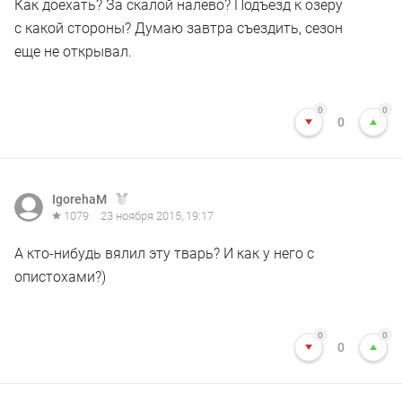
Как доехать? За скалой налево? Подъезд к озеру
с какой стороны? Думаю завтра съездить, сезон
еще не открывал.
0
0
0
IgorehaM
1079
23 ноября 2015, 19:17
А кто-нибудь вялил эту тварь? И как у него с
опистохами?)
0
0
0