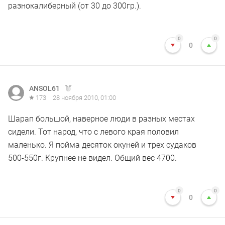
разнокалиберный (от 30 до 300гр.).
0
0
0
ANSOL61
173
28 ноября 2010, 01:00
Шарап большой, наверное люди в разных местах
сидели. Тот народ, что с левого края половил
маленько. Я пойма десяток окуней и трех судаков
500-550г. Крупнее не видел. Общий вес 4700.
0
0
0