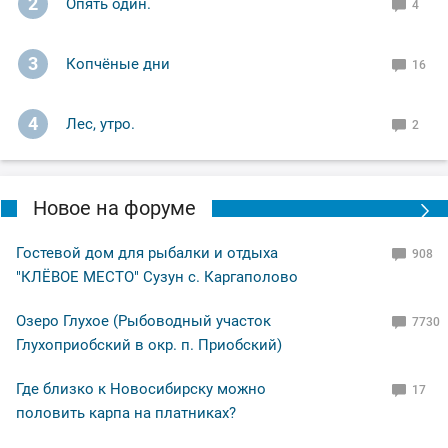
2
Опять один.
4
В полпервого случилась поклёвка на живца и это был
3
Копчёные дни
судачок!
16
Второго поймал на воблер,когда уже хотел
4
Лес, утро.
2
сворачиваться, время было 2-10 ночи,вот на нём я и
завершил (ночное рандеву)!
Новое на форуме
Ну а вам Друзья желаю НХНЧ и клёвых рыбалок!
Гостевой дом для рыбалки и отдыха
908
С уважением Шнивовод!🤝
"КЛЁВОЕ МЕСТО" Сузун с. Каргаполово
Озеро Глухое (Рыбоводный участок
7730
Глухоприобский в окр. п. Приобский)
Где близко к Новосибирску можно
17
половить карпа на платниках?