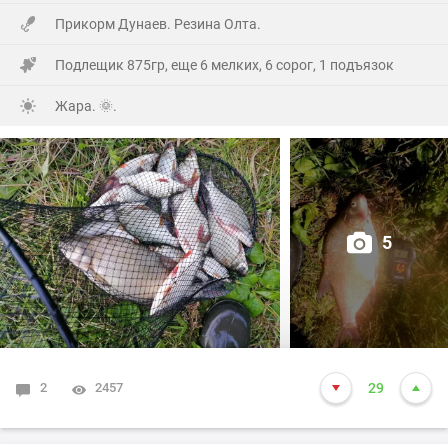
Прикорм Дунаев. Резина Олта.
Подлещик 875гр, еще 6 мелких, 6 сорог, 1 подъязок
Жара. 🌞.
5
2
2457
29