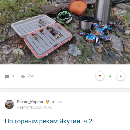
0
282
4
Батин_Кореш
1991
6 августа 2026, 10:46
По горным рекам Якутии. ч.2.