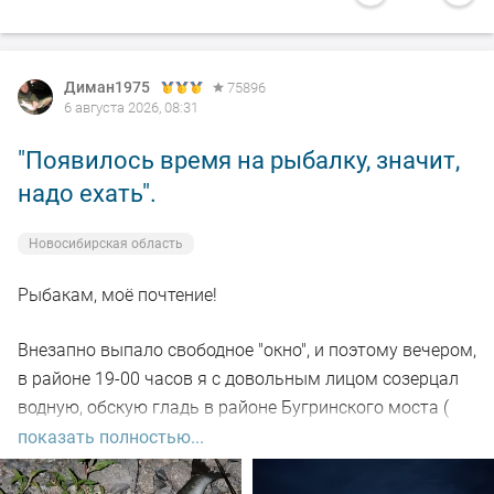
Диман1975
75896
6 августа 2026, 08:31
"Появилось время на рыбалку, значит,
надо ехать".
Новосибирская область
Рыбакам, моё почтение!
Внезапно выпало свободное "окно", и поэтому вечером,
в районе 19-00 часов я с довольным лицом созерцал
водную, обскую гладь в районе Бугринского моста (
правый берег).
показать полностью...
Отдыхающего люда просто тьма, и на берегу ,и на