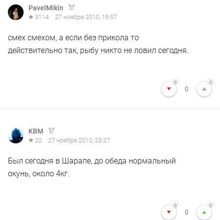
PavelMikin
3114
27 ноября 2010, 19:57
смех смехом, а если без прикола то
действительно так, рыбу никто не ловил сегодня.
0
0
0
KBM
22
27 ноября 2010, 23:27
Был сегодня в Шарапе, до обеда нормальный
окунь, около 4кг.
0
0
0