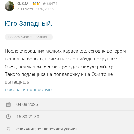
O.S.M.
66474
4 августа 2026, 23:45
Юго-Западный.
Новосибирская область
После вчерашних мелких карасиков, сегодня вечером
пошел на болото, поймать кого-нибудь покрупнее. О
боже, поймал же в этой луже достойную рыбеху.
Такого подлещика на поплавочку и на Оби то не
вытащишь.
показать полностью...
Ну а так все как обычно, свои 2.5 кг белой рыбы
поймал.
04.08.2026
16.30-21.30
На заказе еще покидал спиннинг. Поймал 8 наников.
Отпустил, и пошел домой.
спиннинг; поплавочная удочка