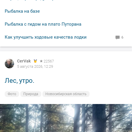
Рыбалка на базе
Рыбалка с гидом на плато Путорана
Как улучшить ходовые качества лодки
6
CerVak
CerVak
22567
22567
5 августа 2026, 12:29
5 августа 2026, 12:26
Лес, утро.
Кудряшевская протока.
Фото
Фото
Природа
На рыбалке
Новосибирская область
Новосибирская область