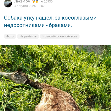
Леха-154
25930
4 августа 2026, 12:52
Собака утку нашел, за косоглазыми
недохотниками - браками.
Фото
На рыбалке
Новосибирская область