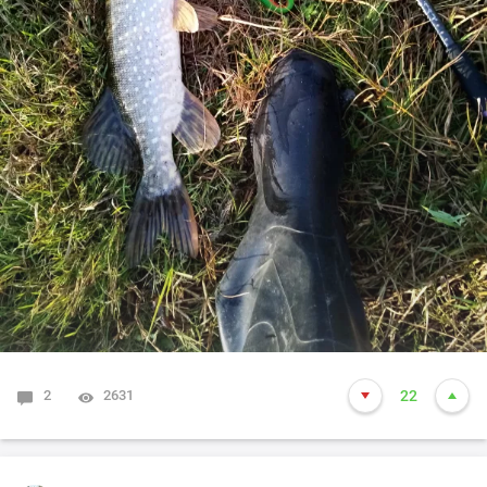
2
2631
22