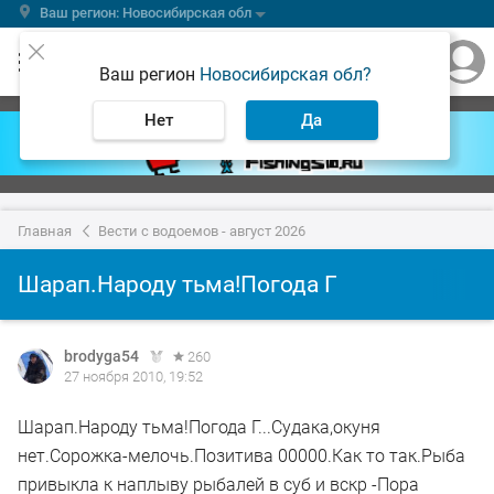
Ваш регион: Новосибирская обл
Ваш регион
Новосибирская обл?
Нет
Да
Главная
Вести с водоемов - август 2026
Шарап.Народу тьма!Погода Г
brodyga54
260
27 ноября 2010, 19:52
Шарап.Народу тьма!Погода Г...Судака,окуня
нет.Сорожка-мелочь.Позитива 00000.Как то так.Рыба
привыкла к наплыву рыбалей в суб и вскр -Пора