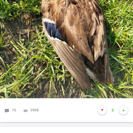
16
3568
6