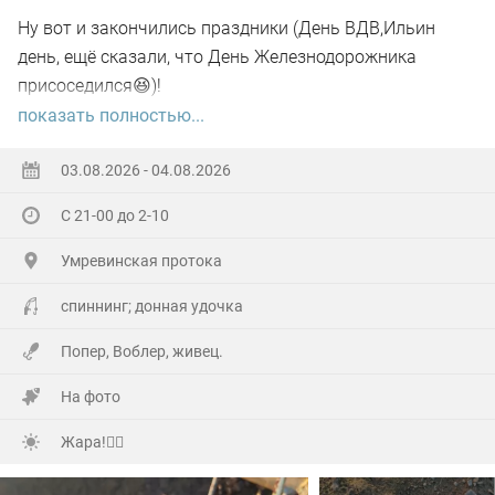
Ну вот и закончились праздники (День ВДВ,Ильин
день, ещё сказали, что День Железнодорожника
присоседился😆)!
показать полностью...
А самое главное отметил своё День рождения!🥳
03.08.2026 - 04.08.2026
Хоть и не Юбилей,а гульнули на Славу!
С 21-00 до 2-10
Гостей понаехало(со всех Волостей),сюрприз устроили
Умревинская протока
кумовья из Бердска!😲
спиннинг; донная удочка
Далековато ехать,но они ничего не сказав,не зная
Попер, Воблер, живец.
точного адреса (потому как первый раз приехали)по
навигатору, полвосьмого утра уже сигналили под
На фото
окнами!
Жара!🙂‍↕️
А мы уже с ночи начали отмечать и легли уже часа в