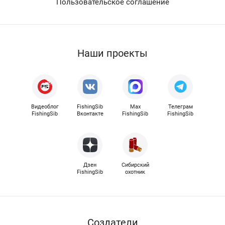
Пользовательское соглашение
Наши проекты
Видеоблог
FishingSib
Max
Телеграм
FishingSib
Вконтакте
FishingSib
FishingSib
Дзен
Сибирский
FishingSib
охотник
Cоздатели