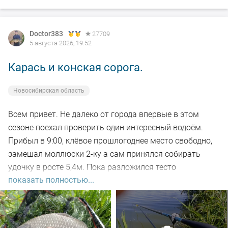
Doctor383
27709
5 августа 2026, 19:52
Карась и конская сорога.
Новосибирская область
Всем привет. Не далеко от города впервые в этом
сезоне поехал проверить один интересный водоём.
Прибыл в 9:00, клёвое прошлогоднее место свободно,
замешал моллюски 2-ку а сам принялся собирать
удочку в росте 5,4м. Пока разложился тесто
показать полностью...
настоялось, 5-ть закормочных забросов и в бой.
Заброс за забросом, рыба кормится, видно по
характерным пузырям на воде а поклёвок нет. Минут
через 30-ть на очередном забросе подъём поплавка,