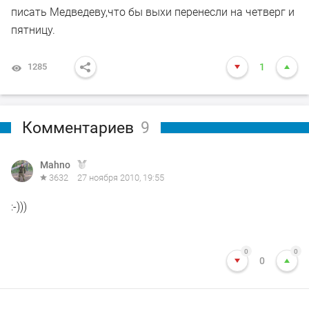
писать Медведеву,что бы выхи перенесли на четверг и
пятницу.
1285
1
Комментариев
9
Mahno
3632
27 ноября 2010, 19:55
:-)))
0
0
0