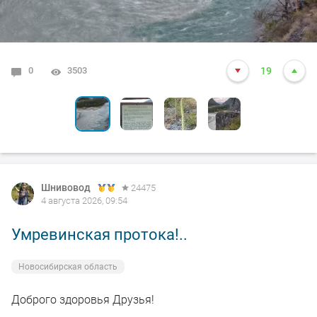
0
6
0
0
0
3503
4119
3268
3267
3228
19
10
12
7
3
Шнивовод
24475
4 августа 2026, 09:54
Умревинская протока!..
Новосибирская область
Доброго здоровья Друзья!