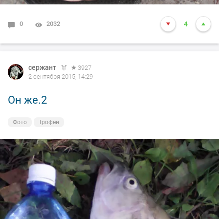
0
2032
4
сержант
3927
2 сентября 2015, 14:29
Он же.2
Фото
Трофеи