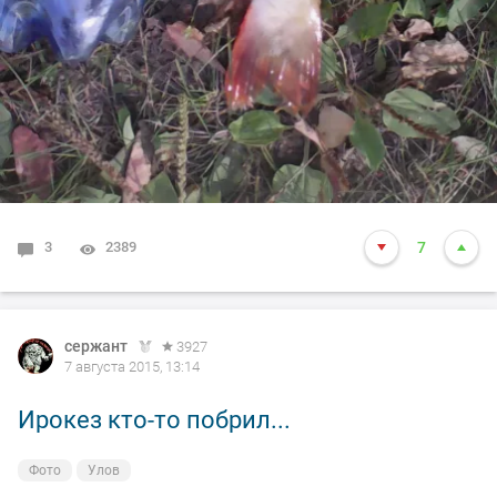
3
2389
7
сержант
3927
7 августа 2015, 13:14
Ирокез кто-то побрил...
Фото
Улов