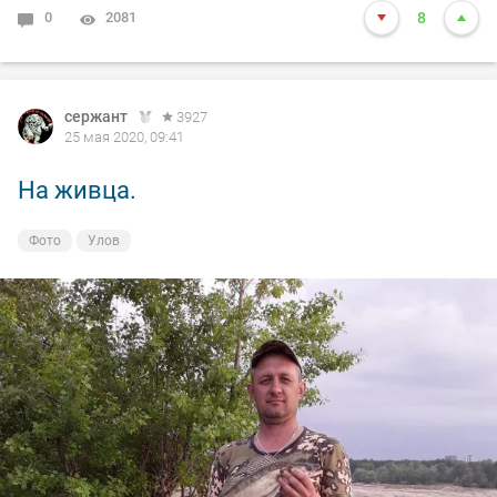
0
2081
8
сержант
3927
25 мая 2020, 09:41
На живца.
Фото
Улов