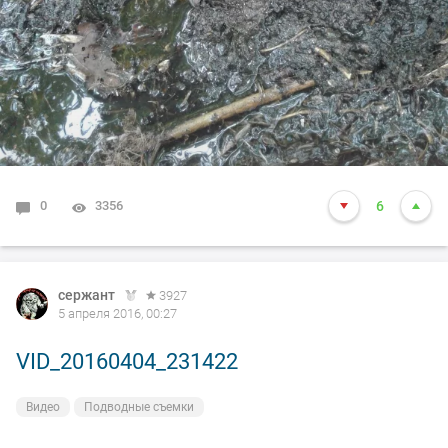
0
3356
6
сержант
3927
5 апреля 2016, 00:27
VID_20160404_231422
Видео
Подводные съемки