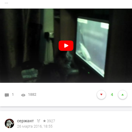
...
1
1882
4
сержант
3927
26 марта 2016, 18:55