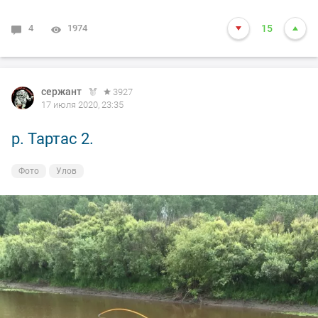
4
1974
15
сержант
3927
17 июля 2020, 23:35
р. Тартас 2.
Фото
Улов