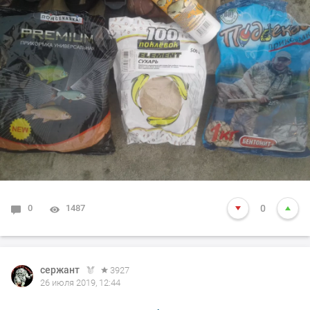
0
1487
0
сержант
3927
26 июля 2019, 12:44