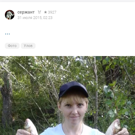
сержант
3927
31 июля 2015, 02:23
...
Фото
Улов