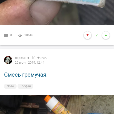
3
10616
7
сержант
3927
26 июля 2019, 12:44
Смесь гремучая.
Фото
Трофеи