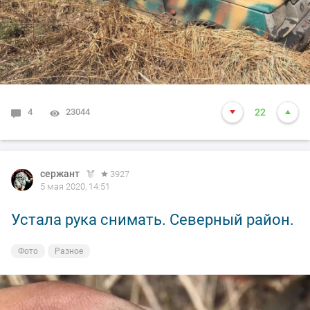
4
23044
22
сержант
3927
5 мая 2020, 14:51
Устала рука снимать. Северный район.
Фото
Разное