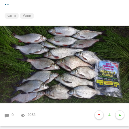
...
Фото
Улов
0
2053
4