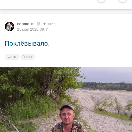
сержант
3927
25 мая 2020, 09:41
Поклёвывало.
Фото
Улов