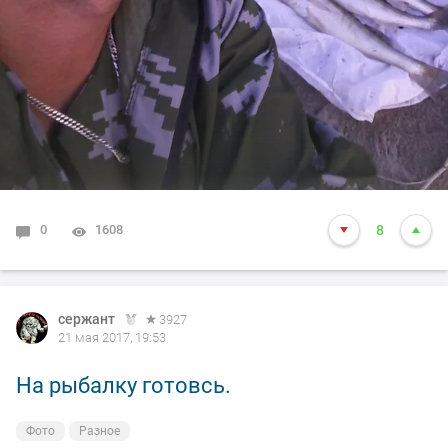
0
1608
8
сержант
3927
21 мая 2017, 19:53
На рыбалку готовсь.
Фото
Разное