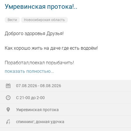
Умревинская протока!..
Вести
Новосибирская область
Доброго здоровья Друзья!
Как хорошо жить на даче где есть водоём!
Поработал,поехал порыбачить!
показать полностью...
Вот так я и поступил вчера, сначала
поработал"цирюльником" 😂в теплицах!
07.08.2026 - 08.08.2026
С 21-00 до 2-00
А вечером захотелось повторить предыдущее "ночное
рандеву"!
Умревинская протока
Прибыл на берег в девять часов,и что я вижу 😲,
спиннинг; донная удочка
уровень поднялся см.40-50!!!