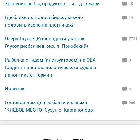
Хранение рыбы, продуктов ... и т.д. в жару
15
Где близко к Новосибирску можно
19
половить карпа на платниках?
Озеро Глухое (Рыбоводный участок
7731
Глухоприобский в окр. п. Приобский)
Рыбалка с гидом (инструктором) на ОВХ.
9
Гайдинг по ловле пелагического судак с
паноптикс от Гармин
Новичок
6
Гостевой дом для рыбалки и отдыха
908
"КЛЁВОЕ МЕСТО" Сузун с. Каргаполово