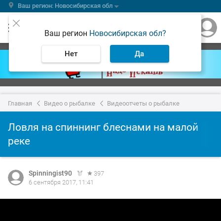
Ваш регион: Новосибирская обл
Ваш регион
Новосибирская обл?
Нет
Да
Главная
Видео о рыбалке
Видеоотчеты о рыбалке
Ловля на спиннинг блеснами на малой
реке
Spinningist90
397
6 сентября 2017, 11:41