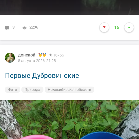
3
2296
16
донской
16756
8 августа 2026, 21:28
Первые Дубровинские
Фото
Природа
Новосибирская область