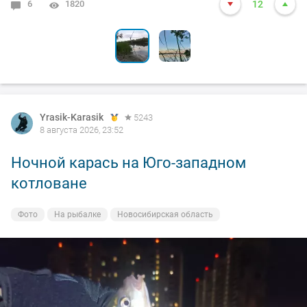
6
1
1820
3050
12
13
Yrasik-Karasik
5243
8 августа 2026, 23:52
Ночной карась на Юго-западном
котловане
Фото
На рыбалке
Новосибирская область