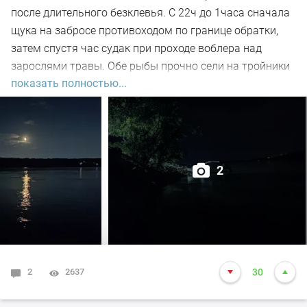
после длительного безклевья. С 22ч до 1часа сначала
щука на забросе противоходом по границе обратки,
затем спустя час судак при проходе воблера над
зарослями травы. Обе рыбы прочно сели на тройники
показать полностью...
и при чистке оказались с пустыми желудками. Ждем
дальнейших поклёвок.
2
2
2637
30