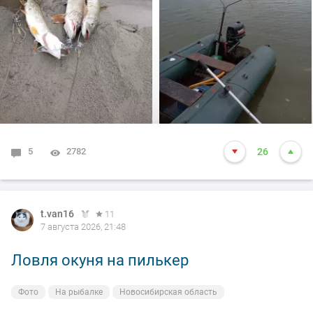
между бревен я опустил блесну и понятно толи зацеп,
толи рыба, да оказалось опять дур махина, но я думаю
14-15 это точно. Так вот она меня помучила и я ее в
подсак, сильно ударила и в сплеск. Как так получилось
что в подсаке осталась одна блесна. Ну и как всегда
вам нхнч!!!
5
2782
26
t.van16
11
7 августа 2026, 21:48
Ловля окуня на пилькер
Фото
На рыбалке
Новосибирская область