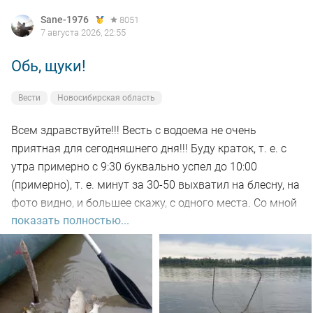
Sane-1976
8051
7 августа 2026, 22:55
Обь, щуки!
Вести
Новосибирская область
Всем здравствуйте!!! Весть с водоема не очень
приятная для сегодняшнего дня!!! Буду краток, т. е. с
утра примерно с 9:30 буквально успел до 10:00
(примерно), т. е. минут за 30-50 выхватил на блесну, на
фото видно, и большее скажу, с одного места. Со мной
показать полностью...
был рыбак, который рыбачил с берега, т. е. я его увез
на остров на белую рыбу, а сам дальше, как обычно, по
корягам. Уже много написал)))). Так вот, сегодня
долбил до вечера выхода не как от слова совсем!!! Но
произошло не которое событие. Я предупредил деда
т.е собирайся домой, а сам от него 100м. И в отвес