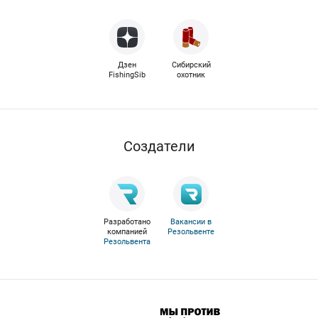
Дзен
Сибирский
FishingSib
охотник
Cоздатели
Разработано
Вакансии в
компанией
Резольвенте
Резольвента