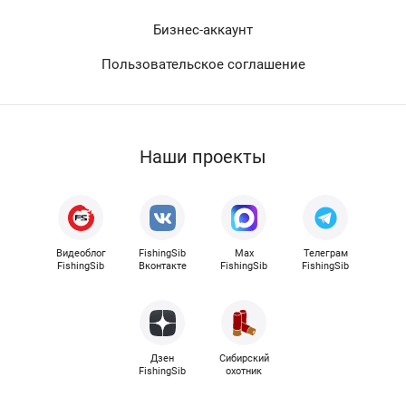
Бизнес-аккаунт
Пользовательское соглашение
Наши проекты
Видеоблог
FishingSib
Max
Телеграм
FishingSib
Вконтакте
FishingSib
FishingSib
Дзен
Сибирский
FishingSib
охотник