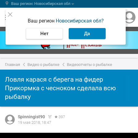
Ваш регион: Новосибирская обл
Ваш регион
Новосибирская обл?
Нет
Да
Главная
Видео о рыбалке
Видеоотчеты о рыбалке
Ловля карася с берега на фидер
Прикормка с чесноком сделала всю
рыбалку
Spinningist90
397
19 мая 2018, 18:47