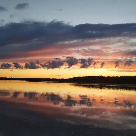
насладился,рыбу поймал,закат был волшебный!
Ну а вам Друзья желаю НХНЧ и чтобы от рыболовного
процесса вы получали только приятные впечатления!
С уважением Шнивовод!🤝