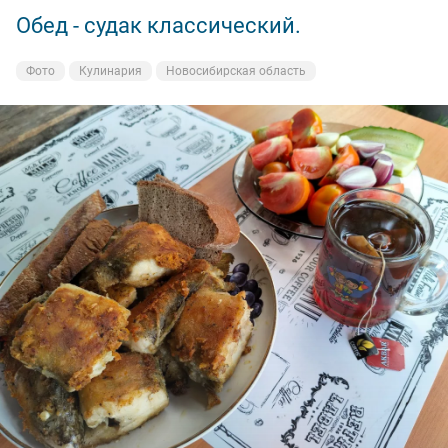
Обед - судак классический.
Вечерка.
Фото
Фото
Кулинария
На рыбалке
Новосибирская область
Новосибирская область