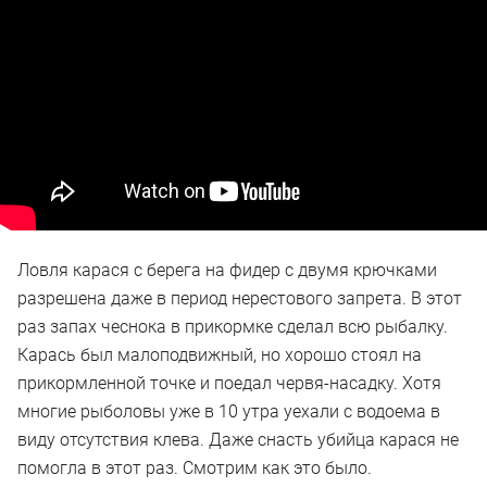
Ловля карася с берега на фидер с двумя крючками
разрешена даже в период нерестового запрета. В этот
раз запах чеснока в прикормке сделал всю рыбалку.
Карась был малоподвижный, но хорошо стоял на
прикормленной точке и поедал червя-насадку. Хотя
многие рыболовы уже в 10 утра уехали с водоема в
виду отсутствия клева. Даже снасть убийца карася не
помогла в этот раз. Смотрим как это было.