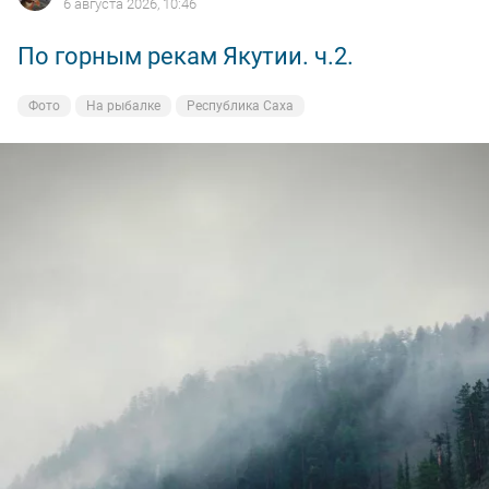
6 августа 2026, 10:46
По горным рекам Якутии. ч.2.
Фото
На рыбалке
Республика Саха