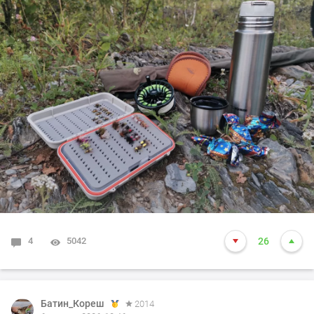
4
5042
26
Батин_Кореш
2014