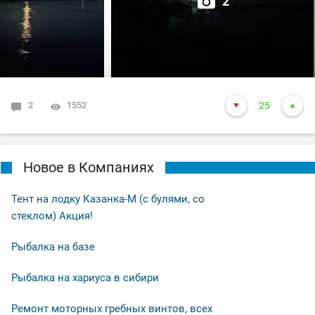
2
2
1552
25
Новое в Компаниях
Тент на лодку Казанка-М (с булями, со
стеклом) Акция!
Рыбалка на базе
Рыбалка на хариуса в сибири
Ремонт моторных гребных винтов, всех