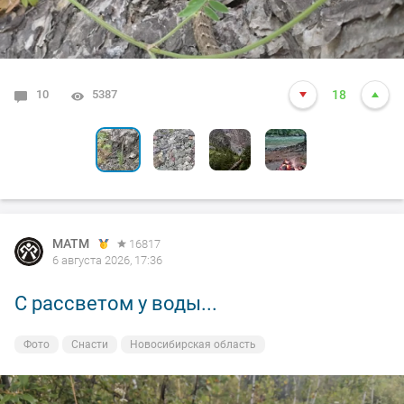
10
0
0
0
0
3378
3128
3076
3099
5387
18
3
5
8
5
MATM
16817
6 августа 2026, 17:36
С рассветом у воды...
Фото
Снасти
Новосибирская область