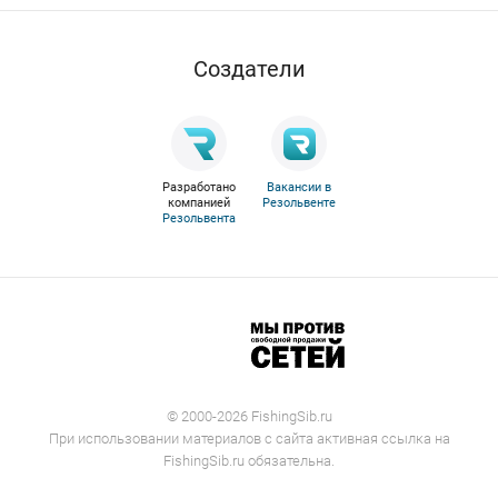
Cоздатели
Разработано
Вакансии в
компанией
Резольвенте
Резольвента
© 2000-2026 FishingSib.ru
При использовании материалов с сайта активная ссылка на
FishingSib.ru обязательна.