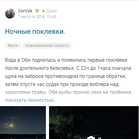
CerVak
22643
7 августа 2026, 19:40
Ночные поклевки.
Вести
Новосибирская область
Вода в Оби поднялась и появились первые поклёвки
после длительного безклевья. С 22ч до 1часа сначала
щука на забросе противоходом по границе обратки,
затем спустя час судак при проходе воблера над
зарослями травы. Обе рыбы прочно сели на тройники
показать полностью...
и при чистке оказались с пустыми желудками. Ждем
дальнейших поклёвок.