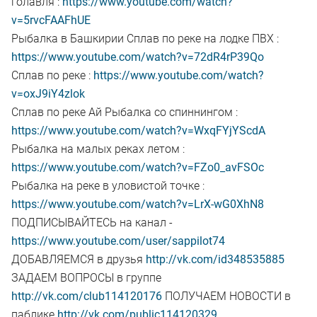
голавля :
https://www.youtube.com/watch?
v=5rvcFAAFhUE
Рыбалка в Башкирии Сплав по реке на лодке ПВХ :
https://www.youtube.com/watch?v=72dR4rP39Qo
Сплав по реке :
https://www.youtube.com/watch?
v=oxJ9iY4zlok
Сплав по реке Ай Рыбалка со спиннингом :
https://www.youtube.com/watch?v=WxqFYjYScdA
Рыбалка на малых реках летом :
https://www.youtube.com/watch?v=FZo0_avFSOc
Рыбалка на реке в уловистой точке :
https://www.youtube.com/watch?v=LrX-wG0XhN8
ПОДПИСЫВАЙТЕСЬ на канал -
https://www.youtube.com/user/sappilot74
ДОБАВЛЯЕМСЯ в друзья
http://vk.com/id348535885
ЗАДАЕМ ВОПРОСЫ в группе
http://vk.com/club114120176
ПОЛУЧАЕМ НОВОСТИ в
паблике
http://vk.com/public114120329