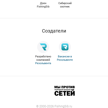
Дзен
Сибирский
FishingSib
охотник
Cоздатели
Разработано
Вакансии в
компанией
Резольвенте
Резольвента
© 2000-2026 FishingSib.ru