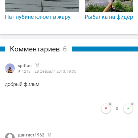
На глубине клюет в жару.
Рыбалка на фидер н
Комментариев
6
spitfair
1213
28 февраля 2013, 19:05
добрый фильм!
0
0
0
дантист1962