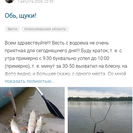
7 августа 2026, 22:55
Обь, щуки!
Вести
Новосибирская область
Всем здравствуйте!!! Весть с водоема не очень
приятная для сегодняшнего дня!!! Буду краток, т. е. с
утра примерно с 9:30 буквально успел до 10:00
(примерно), т. е. минут за 30-50 выхватил на блесну, на
фото видно, и большее скажу, с одного места. Со мной
показать полностью...
был рыбак, который рыбачил с берега, т. е. я его увез
на остров на белую рыбу, а сам дальше, как обычно, по
корягам. Уже много написал)))). Так вот, сегодня
долбил до вечера выхода не как от слова совсем!!! Но
произошло не которое событие. Я предупредил деда
т.е собирайся домой, а сам от него 100м. И в отвес
между бревен я опустил блесну и понятно толи зацеп,