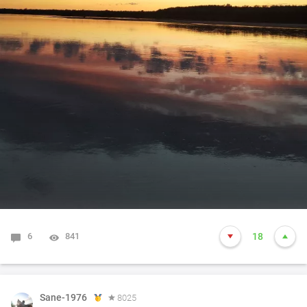
6
841
18
Sane-1976
8025