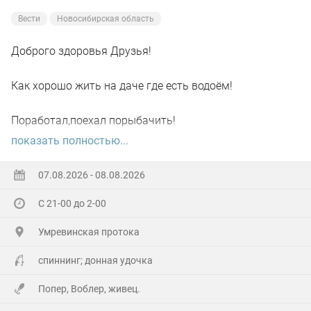
Вести
Новосибирская область
Доброго здоровья Друзья!
Как хорошо жить на даче где есть водоём!
Поработал,поехал порыбачить!
показать полностью...
Вот так я и поступил вчера, сначала
поработал"цирюльником" 😂в теплицах!
07.08.2026 - 08.08.2026
С 21-00 до 2-00
А вечером захотелось повторить предыдущее "ночное
рандеву"!
Умревинская протока
Прибыл на берег в девять часов,и что я вижу 😲,
спиннинг; донная удочка
уровень поднялся см.40-50!!!
Попер, Воблер, живец.