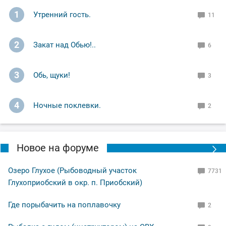
1
Утренний гость.
11
2
Закат над Обью!..
6
3
Обь, щуки!
3
4
Ночные поклевки.
2
Новое на форуме
Озеро Глухое (Рыбоводный участок
7731
Глухоприобский в окр. п. Приобский)
Где порыбачить на поплавочку
2