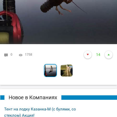
0
0
1758
1699
14
5
Новое в Компаниях
Тент на лодку Казанка-М (с булями, со
стеклом) Акция!