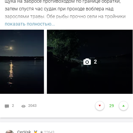
щука на забросе противоходом по границе обратки,
затем спустя час судак при проходе воблера над
зарослями травы. Обе рыбы прочно сели на тройники
показать полностью...
и при чистке оказались с пустыми желудками. Ждем
дальнейших поклёвок.
2
2
2043
29
CerVak
22643