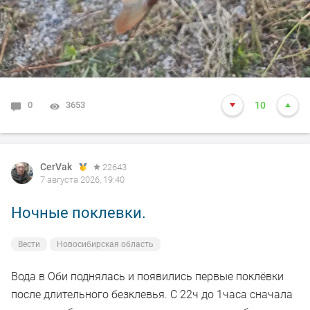
0
3653
10
CerVak
22643
7 августа 2026, 19:40
Ночные поклевки.
Вести
Новосибирская область
Вода в Оби поднялась и появились первые поклёвки
после длительного безклевья. С 22ч до 1часа сначала