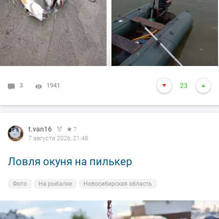
толи рыба, да оказалось опять дур махина, но я думаю
14-15 это точно. Так вот она меня помучила и я ее в
подсак, сильно ударила и в сплеск. Как так получилось
что в подсаке осталась одна блесна. Ну и как всегда
вам нхнч!!!
3
1941
23
t.van16
7
7 августа 2026, 21:48
Ловля окуня на пилькер
Фото
На рыбалке
Новосибирская область