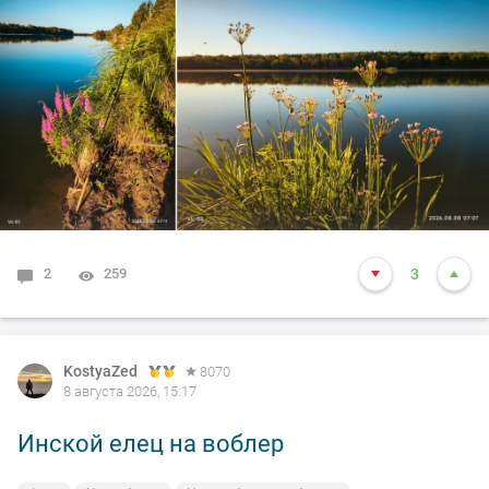
2
259
3
KostyaZed
8070
8 августа 2026, 15:17
Инской елец на воблер