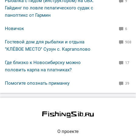
Рыбалка с гидом (инструктором) на ОВХ.
9
Гайдинг по ловле пелагического судак с
паноптикс от Гармин
Новичок
6
Гостевой дом для рыбалки и отдыха
908
"КЛЁВОЕ МЕСТО" Сузун с. Каргаполово
Где близко к Новосибирску можно
17
половить карпа на платниках?
Помогите опознать приманку
39
О проекте