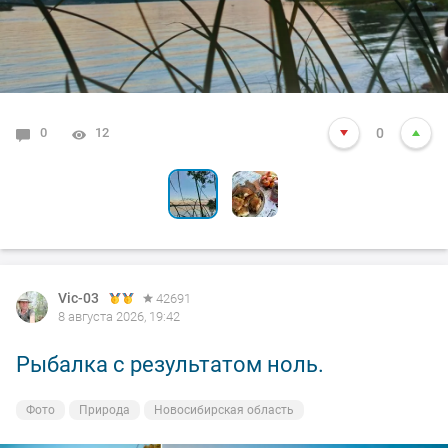
0
4
12
5792
24
0
Vic-03
42691
8 августа 2026, 19:42
Рыбалка с результатом ноль.
Фото
Природа
Новосибирская область