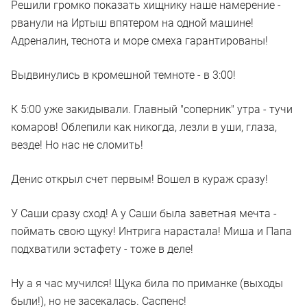
Решили громко показать хищнику наше намерение -
рванули на Иртыш впятером на одной машине!
Адреналин, теснота и море смеха гарантированы!
Выдвинулись в кромешной темноте - в 3:00!
К 5:00 уже закидывали. Главный "соперник" утра - тучи
комаров! Облепили как никогда, лезли в уши, глаза,
везде! Но нас не сломить!
Денис открыл счет первым! Вошел в кураж сразу!
У Саши сразу сход! А у Саши была заветная мечта -
поймать свою щуку! Интрига нарастала! Миша и Папа
подхватили эстафету - тоже в деле!
Ну а я час мучился! Щука била по приманке (выходы
были!), но не засекалась. Саспенс!