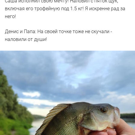
Саша исполнил свою мечту! Наловил с пяток щук,
включая его трофейную под 1.5 кг! Я искренне рад за
него!
Денис и Папа: На своей точке тоже не скучали -
наловили от души!