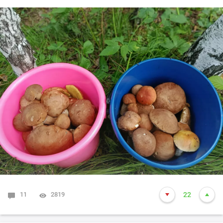
11
2819
22