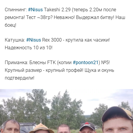
Спиннинг:
#Nisus
Takeshi 2.29 (теперь 2.20м после
ремонта! Тест ~38гр? Неважно! Выдержал битву! Наш
боец!
Катушка:
#Nisus
Rex 3000 - крутила как часики!
Надежность 10 из 10!
Приманка: Блесны FTK (копии
#pontoon21
) №5!
Крупный размер - крупный трофей! Щука и окунь
подтвердили!