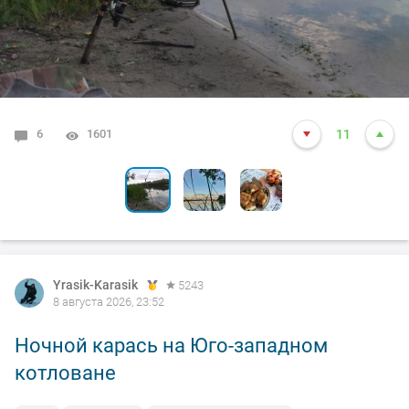
6
1
4
1601
2869
7915
11
13
25
Yrasik-Karasik
5243
8 августа 2026, 23:52
Ночной карась на Юго-западном
котловане