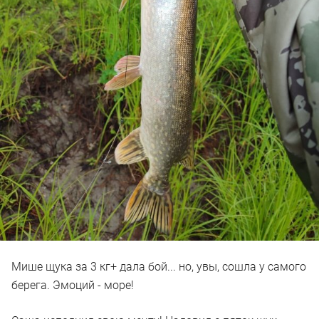
Мише щука за 3 кг+ дала бой... но, увы, сошла у самого
берега. Эмоций - море!