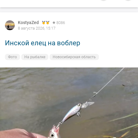
KostyaZed
8086
8 августа 2026, 15:17
Инской елец на воблер
Фото
На рыбалке
Новосибирская область