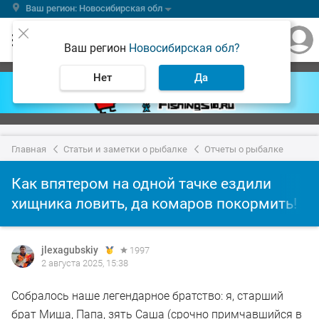
Ваш регион: Новосибирская обл
Ваш регион
Новосибирская обл?
Нет
Да
Главная
Статьи и заметки о рыбалке
Отчеты о рыбалке
Как впятером на одной тачке ездили
хищника ловить, да комаров покормить!
jlexagubskiy
1997
2 августа 2025, 15:38
Собралось наше легендарное братство: я, старший
брат Миша, Папа, зять Саша (срочно примчавшийся в