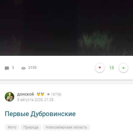
3
2155
15
донской
16756
8 августа 2026, 21:28
Первые Дубровинские
Фото
Природа
Новосибирская область