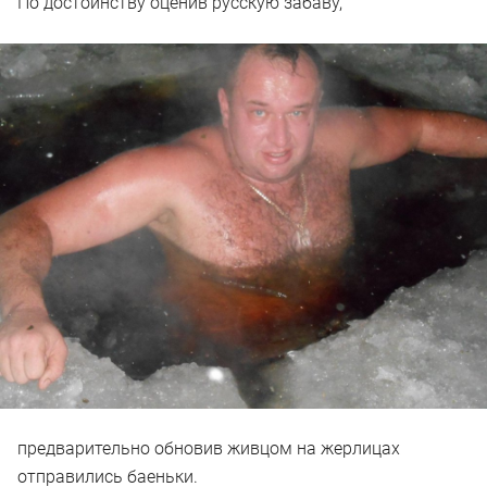
По достоинству оценив русскую забаву,
предварительно обновив живцом на жерлицах
отправились баеньки.