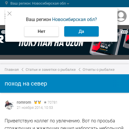
Ваш регион: Новосибирская обл
Ваш регион
Новосибирская обл?
Нет
Да
РЕКЛАМА
Главная
Статьи и заметки о рыбалке
Отчеты о рыбалке
поход на север
romrom
70781
21 ноября 2014, 10:53
Приветствую коллег по увлечению. Вот по просьба
страждущих и жаждущих решил набросать небольшой