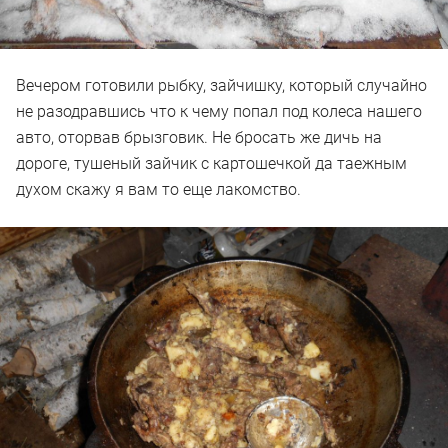
Вечером готовили рыбку, зайчишку, который случайно
не разодравшись что к чему попал под колеса нашего
авто, оторвав брызговик. Не бросать же дичь на
дороге, тушеный зайчик с картошечкой да таежным
духом скажу я вам то еще лакомство.