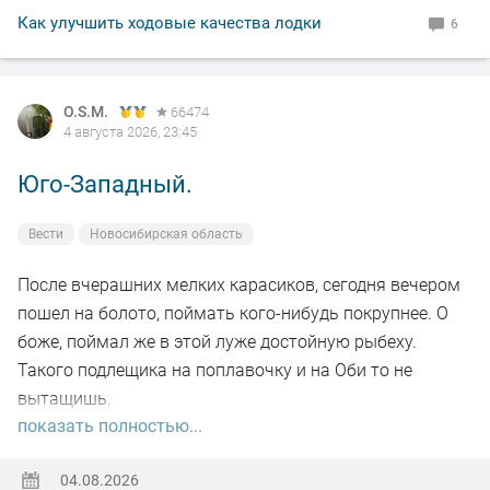
Как улучшить ходовые качества лодки
6
O.S.M.
66474
4 августа 2026, 23:45
Юго-Западный.
Вести
Новосибирская область
После вчерашних мелких карасиков, сегодня вечером
пошел на болото, поймать кого-нибудь покрупнее. О
боже, поймал же в этой луже достойную рыбеху.
Такого подлещика на поплавочку и на Оби то не
вытащишь.
показать полностью...
Ну а так все как обычно, свои 2.5 кг белой рыбы
поймал.
04.08.2026