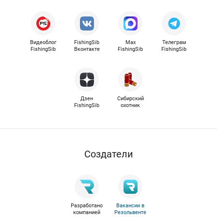
Видеоблог
FishingSib
Max
Телеграм
FishingSib
Вконтакте
FishingSib
FishingSib
Дзен
Сибирский
FishingSib
охотник
Cоздатели
Разработано
Вакансии в
компанией
Резольвенте