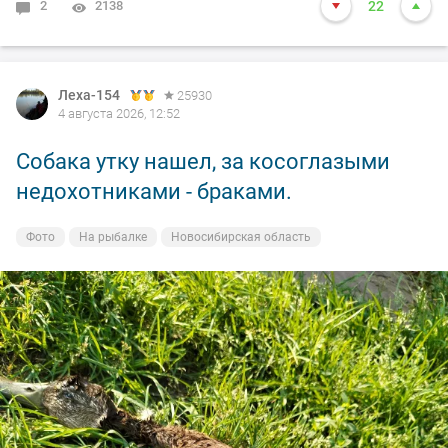
2
2138
22
Леха-154
25930
4 августа 2026, 12:52
Собака утку нашел, за косоглазыми
недохотниками - браками.
Фото
На рыбалке
Новосибирская область