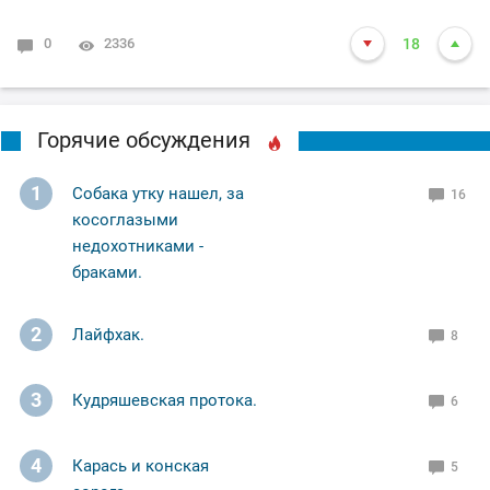
0
2336
18
Горячие обсуждения
1
Собака утку нашел, за
16
косоглазыми
недохотниками -
браками.
2
Лайфхак.
8
3
Кудряшевская протока.
6
4
Карась и конская
5