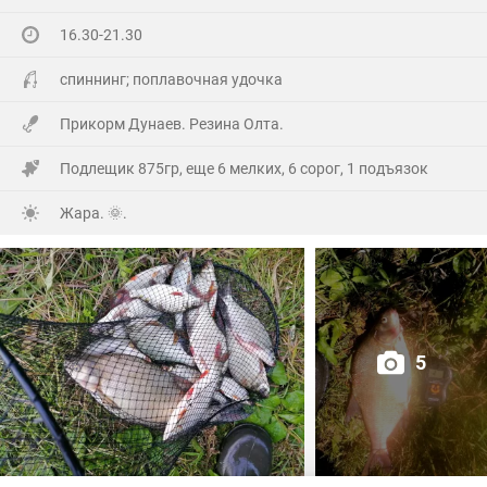
16.30-21.30
На заказе еще покидал спиннинг. Поймал 8 наников.
Отпустил, и пошел домой.
спиннинг; поплавочная удочка
Прикорм Дунаев. Резина Олта.
Подлещик 875гр, еще 6 мелких, 6 сорог, 1 подъязок
Жара. 🌞.
5