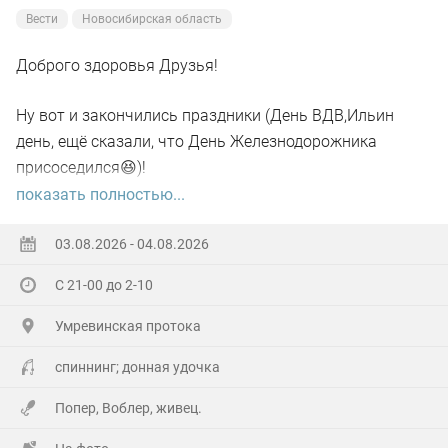
Вести
Новосибирская область
Доброго здоровья Друзья!
Ну вот и закончились праздники (День ВДВ,Ильин
день, ещё сказали, что День Железнодорожника
присоседился😆)!
показать полностью...
А самое главное отметил своё День рождения!🥳
03.08.2026 - 04.08.2026
Хоть и не Юбилей,а гульнули на Славу!
С 21-00 до 2-10
Гостей понаехало(со всех Волостей),сюрприз устроили
Умревинская протока
кумовья из Бердска!😲
спиннинг; донная удочка
Далековато ехать,но они ничего не сказав,не зная
Попер, Воблер, живец.
точного адреса (потому как первый раз приехали)по
навигатору, полвосьмого утра уже сигналили под