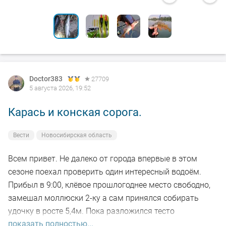
Doctor383
27709
5 августа 2026, 19:52
Карась и конская сорога.
Вести
Новосибирская область
Всем привет. Не далеко от города впервые в этом
сезоне поехал проверить один интересный водоём.
Прибыл в 9:00, клёвое прошлогоднее место свободно,
замешал моллюски 2-ку а сам принялся собирать
удочку в росте 5,4м. Пока разложился тесто
показать полностью...
настоялось, 5-ть закормочных забросов и в бой.